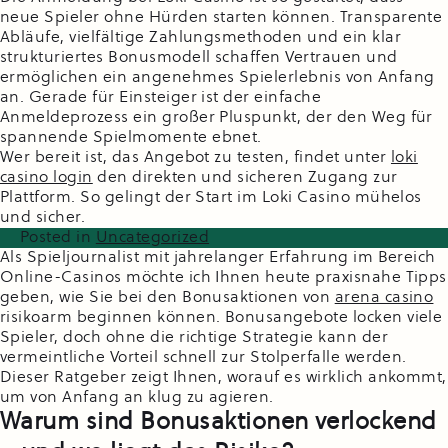
neue Spieler ohne Hürden starten können. Transparente
Abläufe, vielfältige Zahlungsmethoden und ein klar
strukturiertes Bonusmodell schaffen Vertrauen und
ermöglichen ein angenehmes Spielerlebnis von Anfang
an. Gerade für Einsteiger ist der einfache
Anmeldeprozess ein großer Pluspunkt, der den Weg für
spannende Spielmomente ebnet.
Wer bereit ist, das Angebot zu testen, findet unter
loki
casino login
den direkten und sicheren Zugang zur
Plattform. So gelingt der Start im Loki Casino mühelos
und sicher.
Posted in
Uncategorized
Als Spieljournalist mit jahrelanger Erfahrung im Bereich
Online-Casinos möchte ich Ihnen heute praxisnahe Tipps
geben, wie Sie bei den Bonusaktionen von
arena casino
risikoarm beginnen können. Bonusangebote locken viele
Spieler, doch ohne die richtige Strategie kann der
vermeintliche Vorteil schnell zur Stolperfalle werden.
Dieser Ratgeber zeigt Ihnen, worauf es wirklich ankommt,
um von Anfang an klug zu agieren.
Warum sind Bonusaktionen verlockend