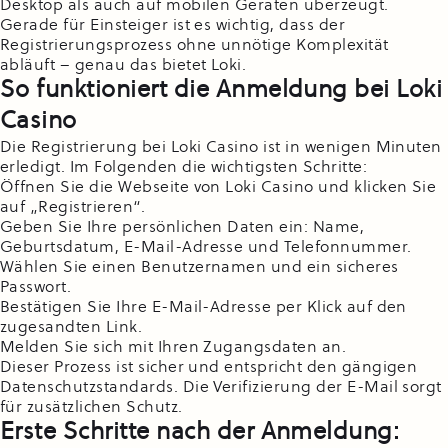
Desktop als auch auf mobilen Geräten überzeugt.
Gerade für Einsteiger ist es wichtig, dass der
Registrierungsprozess ohne unnötige Komplexität
abläuft – genau das bietet Loki.
So funktioniert die Anmeldung bei Loki
Casino
Die Registrierung bei Loki Casino ist in wenigen Minuten
erledigt. Im Folgenden die wichtigsten Schritte:
Öffnen Sie die Webseite von Loki Casino und klicken Sie
auf „Registrieren“.
Geben Sie Ihre persönlichen Daten ein: Name,
Geburtsdatum, E-Mail-Adresse und Telefonnummer.
Wählen Sie einen Benutzernamen und ein sicheres
Passwort.
Bestätigen Sie Ihre E-Mail-Adresse per Klick auf den
zugesandten Link.
Melden Sie sich mit Ihren Zugangsdaten an.
Dieser Prozess ist sicher und entspricht den gängigen
Datenschutzstandards. Die Verifizierung der E-Mail sorgt
für zusätzlichen Schutz.
Erste Schritte nach der Anmeldung: