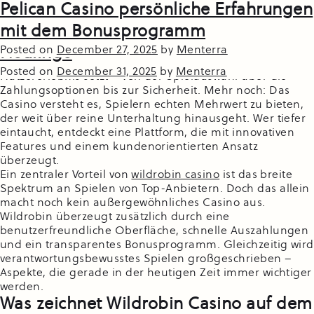
Als SEO-Kopiraityer mit zehn Jahren Erfahrung im
Month:
Warum Wildrobin Casino mehr als nur
Loki Casino Anmeldung und erste
Wie kann ich bei Arena Bonusaktionen
Fairspin Bonusangebote im Frühjahr
Spin Macho Casino Gewinnchancen
Pelican Casino persönliche Erfahrungen
December 2025
iGaming-Bereich sehe ich Wildrobin Casino als eine
ein Glücksspielanbieter ist
Schritte: Ein klarer Leitfaden für
mit wenig Risiko starten?
2024 – was gibt es Neues?
durch Bonusangebote steigern
mit dem Bonusprogramm
bemerkenswerte Plattform, die weit über das übliche
Glücksspielangebot hinausgeht. Beim ersten Besuch fällt
Posted on
Posted on
Posted on
Posted on
Posted on
December 31, 2025
December 30, 2025
December 29, 2025
December 29, 2025
December 27, 2025
by
by
by
by
by
Menterra
Menterra
Menterra
Menterra
Menterra
Neulinge
sofort auf, dass Wildrobin Casino auf Qualität und
Posted on
December 31, 2025
by
Menterra
Nutzererlebnis setzt – von der Spielauswahl über die
Zahlungsoptionen bis zur Sicherheit. Mehr noch: Das
Casino versteht es, Spielern echten Mehrwert zu bieten,
der weit über reine Unterhaltung hinausgeht. Wer tiefer
eintaucht, entdeckt eine Plattform, die mit innovativen
Features und einem kundenorientierten Ansatz
überzeugt.
Ein zentraler Vorteil von
wildrobin casino
ist das breite
Spektrum an Spielen von Top-Anbietern. Doch das allein
macht noch kein außergewöhnliches Casino aus.
Wildrobin überzeugt zusätzlich durch eine
benutzerfreundliche Oberfläche, schnelle Auszahlungen
und ein transparentes Bonusprogramm. Gleichzeitig wird
verantwortungsbewusstes Spielen großgeschrieben –
Aspekte, die gerade in der heutigen Zeit immer wichtiger
werden.
Was zeichnet Wildrobin Casino auf dem