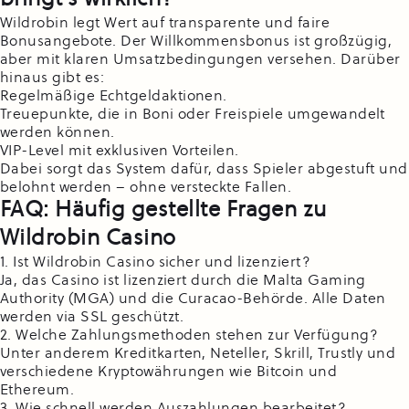
bringt’s wirklich?
Wildrobin legt Wert auf transparente und faire
Bonusangebote. Der Willkommensbonus ist großzügig,
aber mit klaren Umsatzbedingungen versehen. Darüber
hinaus gibt es:
Regelmäßige Echtgeldaktionen.
Treuepunkte, die in Boni oder Freispiele umgewandelt
werden können.
VIP-Level mit exklusiven Vorteilen.
Dabei sorgt das System dafür, dass Spieler abgestuft und
belohnt werden – ohne versteckte Fallen.
FAQ: Häufig gestellte Fragen zu
Wildrobin Casino
1. Ist Wildrobin Casino sicher und lizenziert?
Ja, das Casino ist lizenziert durch die Malta Gaming
Authority (MGA) und die Curacao-Behörde. Alle Daten
werden via SSL geschützt.
2. Welche Zahlungsmethoden stehen zur Verfügung?
Unter anderem Kreditkarten, Neteller, Skrill, Trustly und
verschiedene Kryptowährungen wie Bitcoin und
Ethereum.