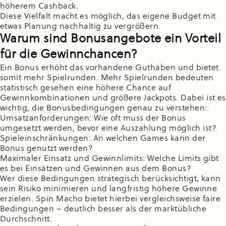
höherem Cashback.
Diese Vielfalt macht es möglich, das eigene Budget mit
etwas Planung nachhaltig zu vergrößern.
Warum sind Bonusangebote ein Vorteil
für die Gewinnchancen?
Ein Bonus erhöht das vorhandene Guthaben und bietet
somit mehr Spielrunden. Mehr Spielrunden bedeuten
statistisch gesehen eine höhere Chance auf
Gewinnkombinationen und größere Jackpots. Dabei ist es
wichtig, die Bonusbedingungen genau zu verstehen:
Umsatzanforderungen: Wie oft muss der Bonus
umgesetzt werden, bevor eine Auszahlung möglich ist?
Spieleinschränkungen: An welchen Games kann der
Bonus genutzt werden?
Maximaler Einsatz und Gewinnlimits: Welche Limits gibt
es bei Einsätzen und Gewinnen aus dem Bonus?
Wer diese Bedingungen strategisch berücksichtigt, kann
sein Risiko minimieren und langfristig höhere Gewinne
erzielen. Spin Macho bietet hierbei vergleichsweise faire
Bedingungen – deutlich besser als der marktübliche
Durchschnitt.