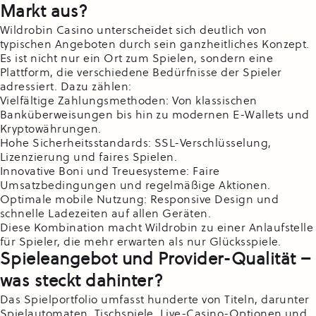
Markt aus?
Wildrobin Casino unterscheidet sich deutlich von
typischen Angeboten durch sein ganzheitliches Konzept.
Es ist nicht nur ein Ort zum Spielen, sondern eine
Plattform, die verschiedene Bedürfnisse der Spieler
adressiert. Dazu zählen:
Vielfältige Zahlungsmethoden: Von klassischen
Banküberweisungen bis hin zu modernen E-Wallets und
Kryptowährungen.
Hohe Sicherheitsstandards: SSL-Verschlüsselung,
Lizenzierung und faires Spielen.
Innovative Boni und Treuesysteme: Faire
Umsatzbedingungen und regelmäßige Aktionen.
Optimale mobile Nutzung: Responsive Design und
schnelle Ladezeiten auf allen Geräten.
Diese Kombination macht Wildrobin zu einer Anlaufstelle
für Spieler, die mehr erwarten als nur Glücksspiele.
Spieleangebot und Provider-Qualität –
was steckt dahinter?
Das Spielportfolio umfasst hunderte von Titeln, darunter
Spielautomaten, Tischspiele, Live-Casino-Optionen und