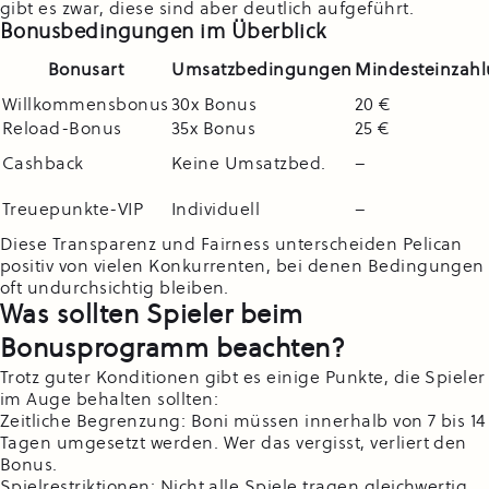
gibt es zwar, diese sind aber deutlich aufgeführt.
Bonusbedingungen im Überblick
Bonusart
Umsatzbedingungen
Mindesteinzah
Willkommensbonus
30x Bonus
20 €
Reload-Bonus
35x Bonus
25 €
Cashback
Keine Umsatzbed.
–
Treuepunkte-VIP
Individuell
–
Diese Transparenz und Fairness unterscheiden Pelican
positiv von vielen Konkurrenten, bei denen Bedingungen
oft undurchsichtig bleiben.
Was sollten Spieler beim
Bonusprogramm beachten?
Trotz guter Konditionen gibt es einige Punkte, die Spieler
im Auge behalten sollten:
Zeitliche Begrenzung: Boni müssen innerhalb von 7 bis 14
Tagen umgesetzt werden. Wer das vergisst, verliert den
Bonus.
Spielrestriktionen: Nicht alle Spiele tragen gleichwertig