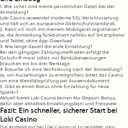
1. Wie sicher sind meine persönlichen Daten bei der
Anmeldung?
Loki Casino verwendet moderne SSL-Verschlüsselung
und hält sich an europäische Datenschutzstandards.
2. Kann ich mich mit meinem Mobilgerät registrieren?
Ja, die Anmeldung funktioniert nahtlos auf Smartphone
und Tablet, ohne App-Download.
3. Wie lange dauert die erste Einzahlung?
Bei den gängigen Zahlungsmethoden erfolgt die
Gutschrift meist sofort, nur Banküberweisungen
brauchen ein bis drei Werktage.
4. Brauche ich eine Verifizierung nach der Anmeldung?
Ja, um Auszahlungen zu ermöglichen, bittet das Casino
um eine Identitätsprüfung per Ausweisdokument.
5. Gibt es einen Bonus ohne Einzahlung für neue
Spieler?
Aktuell bietet Loki Casino keinen No-Deposit-Bonus,
dafür aber attraktive Einzahlungsboni und Freispiele.
Fazit: Ein schneller, sicherer Start bei
Loki Casino
Die Anmeldung bei Loki Casino ist so gestaltet, dass