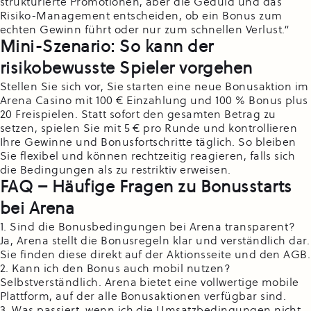
strukturierte Promotionen, aber die Geduld und das
Risiko-Management entscheiden, ob ein Bonus zum
echten Gewinn führt oder nur zum schnellen Verlust.“
Mini-Szenario: So kann der
risikobewusste Spieler vorgehen
Stellen Sie sich vor, Sie starten eine neue Bonusaktion im
Arena Casino mit 100 € Einzahlung und 100 % Bonus plus
20 Freispielen. Statt sofort den gesamten Betrag zu
setzen, spielen Sie mit 5 € pro Runde und kontrollieren
Ihre Gewinne und Bonusfortschritte täglich. So bleiben
Sie flexibel und können rechtzeitig reagieren, falls sich
die Bedingungen als zu restriktiv erweisen.
FAQ – Häufige Fragen zu Bonusstarts
bei Arena
1. Sind die Bonusbedingungen bei Arena transparent?
Ja, Arena stellt die Bonusregeln klar und verständlich dar.
Sie finden diese direkt auf der Aktionsseite und den AGB.
2. Kann ich den Bonus auch mobil nutzen?
Selbstverständlich. Arena bietet eine vollwertige mobile
Plattform, auf der alle Bonusaktionen verfügbar sind.