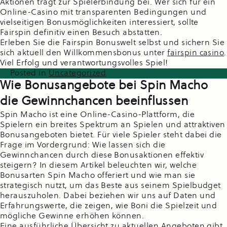
Aktionen trägt zur Spielerbindung bei. Wer sich für ein
Online-Casino mit transparenten Bedingungen und
vielseitigen Bonusmöglichkeiten interessiert, sollte
Fairspin definitiv einen Besuch abstatten.
Erleben Sie die Fairspin Bonuswelt selbst und sichern Sie
sich aktuell den Willkommensbonus unter
fairspin casino
.
Viel Erfolg und verantwortungsvolles Spiel!
Posted in
Uncategorized
Wie Bonusangebote bei Spin Macho
die Gewinnchancen beeinflussen
Spin Macho ist eine Online-Casino-Plattform, die
Spielern ein breites Spektrum an Spielen und attraktiven
Bonusangeboten bietet. Für viele Spieler steht dabei die
Frage im Vordergrund: Wie lassen sich die
Gewinnchancen durch diese Bonusaktionen effektiv
steigern? In diesem Artikel beleuchten wir, welche
Bonusarten Spin Macho offeriert und wie man sie
strategisch nutzt, um das Beste aus seinem Spielbudget
herauszuholen. Dabei beziehen wir uns auf Daten und
Erfahrungswerte, die zeigen, wie Boni die Spielzeit und
mögliche Gewinne erhöhen können.
Eine ausführliche Übersicht zu aktuellen Angeboten gibt