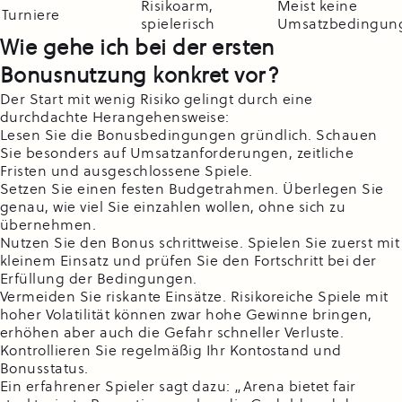
Risikoarm,
Meist keine
Turniere
spielerisch
Umsatzbedingun
Wie gehe ich bei der ersten
Bonusnutzung konkret vor?
Der Start mit wenig Risiko gelingt durch eine
durchdachte Herangehensweise:
Lesen Sie die Bonusbedingungen gründlich. Schauen
Sie besonders auf Umsatzanforderungen, zeitliche
Fristen und ausgeschlossene Spiele.
Setzen Sie einen festen Budgetrahmen. Überlegen Sie
genau, wie viel Sie einzahlen wollen, ohne sich zu
übernehmen.
Nutzen Sie den Bonus schrittweise. Spielen Sie zuerst mit
kleinem Einsatz und prüfen Sie den Fortschritt bei der
Erfüllung der Bedingungen.
Vermeiden Sie riskante Einsätze. Risikoreiche Spiele mit
hoher Volatilität können zwar hohe Gewinne bringen,
erhöhen aber auch die Gefahr schneller Verluste.
Kontrollieren Sie regelmäßig Ihr Kontostand und
Bonusstatus.
Ein erfahrener Spieler sagt dazu: „Arena bietet fair