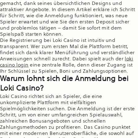
gemacht, dank seines übersichtlichen Designs und
attraktiver Angebote. In diesem Artikel erkläre ich Schritt
für Schritt, wie die Anmeldung funktioniert, was neue
Spieler erwartet und wie Sie den ersten Deposit sicher
und problemlos tätigen – damit Sie sofort mit dem
Spielspaß starten können.
Die Registrierung bei Loki Casino ist intuitiv und
transparent. Wer zum ersten Mal die Plattform betritt,
findet sich dank klarer Menüführung und verständlicher
Anweisungen schnell zurecht. Dabei spielt auch der
loki
casino login
eine zentrale Rolle, denn dieser Zugang ist
Ihr Schlüssel zu Spielen, Boni und Zahlungsoptionen.
Warum lohnt sich die Anmeldung bei
Loki Casino?
Loki Casino richtet sich an Spieler, die eine
unkomplizierte Plattform mit vielfältigen
Spielmöglichkeiten suchen. Die Anmeldung ist der erste
Schritt, um von einer umfangreichen Spielauswahl,
zahlreichen Bonusangeboten und schnellen
Zahlungsmethoden zu profitieren. Das Casino punktet
mit einer modernen Benutzeroberfläche, die sowohl auf