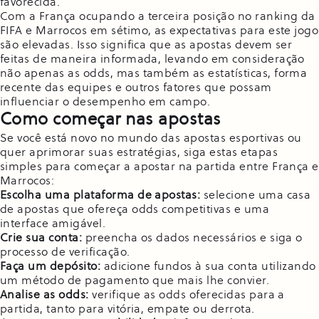
favorecida.
Com a França ocupando a terceira posição no ranking da
FIFA e Marrocos em sétimo, as expectativas para este jogo
são elevadas. Isso significa que as apostas devem ser
feitas de maneira informada, levando em consideração
não apenas as odds, mas também as estatísticas, forma
recente das equipes e outros fatores que possam
influenciar o desempenho em campo.
Como começar nas apostas
Se você está novo no mundo das apostas esportivas ou
quer aprimorar suas estratégias, siga estas etapas
simples para começar a apostar na partida entre França e
Marrocos:
Escolha uma plataforma de apostas:
selecione uma casa
de apostas que ofereça odds competitivas e uma
interface amigável.
Crie sua conta:
preencha os dados necessários e siga o
processo de verificação.
Faça um depósito:
adicione fundos à sua conta utilizando
um método de pagamento que mais lhe convier.
Analise as odds:
verifique as odds oferecidas para a
partida, tanto para vitória, empate ou derrota.