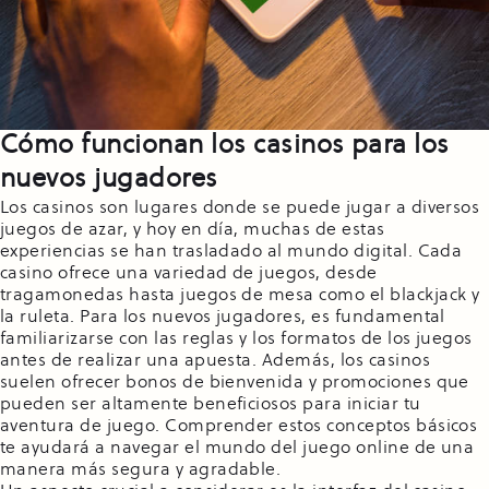
Cómo funcionan los casinos para los
nuevos jugadores
Los casinos son lugares donde se puede jugar a diversos
juegos de azar, y hoy en día, muchas de estas
experiencias se han trasladado al mundo digital. Cada
casino ofrece una variedad de juegos, desde
tragamonedas hasta juegos de mesa como el blackjack y
la ruleta. Para los nuevos jugadores, es fundamental
familiarizarse con las reglas y los formatos de los juegos
antes de realizar una apuesta. Además, los casinos
suelen ofrecer bonos de bienvenida y promociones que
pueden ser altamente beneficiosos para iniciar tu
aventura de juego. Comprender estos conceptos básicos
te ayudará a navegar el mundo del juego online de una
manera más segura y agradable.