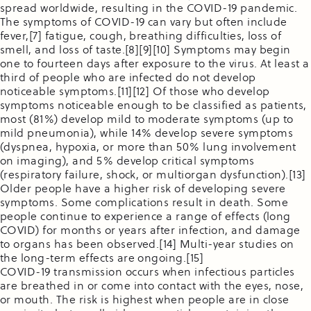
spread worldwide, resulting in the COVID-19 pandemic.
The symptoms of COVID‑19 can vary but often include
fever,[7] fatigue, cough, breathing difficulties, loss of
smell, and loss of taste.[8][9][10] Symptoms may begin
one to fourteen days after exposure to the virus. At least a
third of people who are infected do not develop
noticeable symptoms.[11][12] Of those who develop
symptoms noticeable enough to be classified as patients,
most (81%) develop mild to moderate symptoms (up to
mild pneumonia), while 14% develop severe symptoms
(dyspnea, hypoxia, or more than 50% lung involvement
on imaging), and 5% develop critical symptoms
(respiratory failure, shock, or multiorgan dysfunction).[13]
Older people have a higher risk of developing severe
symptoms. Some complications result in death. Some
people continue to experience a range of effects (long
COVID) for months or years after infection, and damage
to organs has been observed.[14] Multi-year studies on
the long-term effects are ongoing.[15]
COVID‑19 transmission occurs when infectious particles
are breathed in or come into contact with the eyes, nose,
or mouth. The risk is highest when people are in close