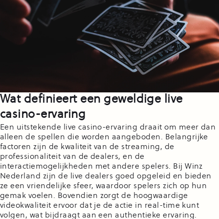
Wat definieert een geweldige live
casino-ervaring
Een uitstekende live casino-ervaring draait om meer dan
alleen de spellen die worden aangeboden. Belangrijke
factoren zijn de kwaliteit van de streaming, de
professionaliteit van de dealers, en de
interactiemogelijkheden met andere spelers. Bij Winz
Nederland zijn de live dealers goed opgeleid en bieden
ze een vriendelijke sfeer, waardoor spelers zich op hun
gemak voelen. Bovendien zorgt de hoogwaardige
videokwaliteit ervoor dat je de actie in real-time kunt
volgen, wat bijdraagt aan een authentieke ervaring.