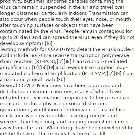
proximity, but small airborne particles containing the
virus can remain suspended in the air and travel over
longer distances, particularly indoors. Transmission can
also occur when people touch their eyes, nose, or mouth
after touching surfaces or objects that have been
contaminated by the virus. People remain contagious for
up to 20 days and can spread the virus even if they do not
develop symptoms.[16]
Testing methods for COVID-19 to detect the virus’s nucleic
acid include real-time reverse transcription polymerase
chain reaction (RT‑PCR),[17][18] transcription-mediated
amplification,[17][18][19] and reverse transcription loop-
mediated isothermal amplification (RT‑LAMP)[17][18] from
a nasopharyngeal swab.[20]
Several COVID-19 vaccines have been approved and
distributed in various countries, many of which have
initiated mass vaccination campaigns. Other preventive
measures include physical or social distancing,
quarantining, ventilation of indoor spaces, use of face
masks or coverings in public, covering coughs and
sneezes, hand washing, and keeping unwashed hands
away from the face. While drugs have been developed to
inhibit the virus, the primary treatment is still