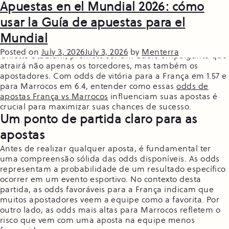
Category:
França vs Marrocos: como as odds vão
Step into the action at PayID Pokies
Coronavirus disease 2019
Winz Nederland: de beste live casino
Cómo empezar a jugar en casino-
Apuestas en el Mundial 2026: cómo
public
O mundo das apostas esportivas está em constante
Posted on
July 5, 2026
July 5, 2026
by
Menterra
impactar suas apostas na Copa do
Australia: top games and fast deposit
ervaringen en hoe je ze kunt claimen
wishwin.es: pasos sencillos para nuevos
usar la Guía de apuestas para el
evolução, especialmente quando grandes eventos como
a Copa do Mundo se aproximam. A partida entre França
Posted on
July 3, 2026
July 3, 2026
by
Menterra
Mundo
options
usuarios
Mundial
e Marrocos, marcada para o dia 9 de julho de 2026 no
Posted on
Posted on
Posted on
Posted on
July 6, 2026
July 6, 2026
July 3, 2026
July 3, 2026
July 6, 2026
July 6, 2026
July 3, 2026
July 3, 2026
by
by
by
by
Menterra
Menterra
Menterra
Menterra
Gillette Stadium, promete ser um duelo empolgante que
atrairá não apenas os torcedores, mas também os
apostadores. Com odds de vitória para a França em 1.57 e
para Marrocos em 6.4, entender como essas
odds de
apostas França vs Marrocos
influenciam suas apostas é
crucial para maximizar suas chances de sucesso.
Um ponto de partida claro para as
apostas
Antes de realizar qualquer aposta, é fundamental ter
uma compreensão sólida das odds disponíveis. As odds
representam a probabilidade de um resultado específico
ocorrer em um evento esportivo. No contexto desta
partida, as odds favoráveis para a França indicam que
muitos apostadores veem a equipe como a favorita. Por
outro lado, as odds mais altas para Marrocos refletem o
risco que vem com uma aposta na equipe menos