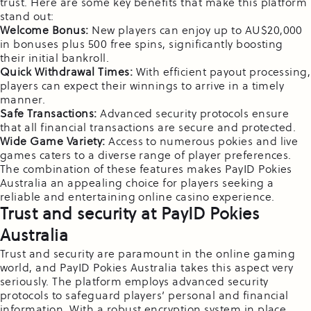
trust. Here are some key benefits that make this platform
stand out:
Welcome Bonus:
New players can enjoy up to AU$20,000
in bonuses plus 500 free spins, significantly boosting
their initial bankroll.
Quick Withdrawal Times:
With efficient payout processing,
players can expect their winnings to arrive in a timely
manner.
Safe Transactions:
Advanced security protocols ensure
that all financial transactions are secure and protected.
Wide Game Variety:
Access to numerous pokies and live
games caters to a diverse range of player preferences.
The combination of these features makes PayID Pokies
Australia an appealing choice for players seeking a
reliable and entertaining online casino experience.
Trust and security at PayID Pokies
Australia
Trust and security are paramount in the online gaming
world, and PayID Pokies Australia takes this aspect very
seriously. The platform employs advanced security
protocols to safeguard players’ personal and financial
information. With a robust encryption system in place,