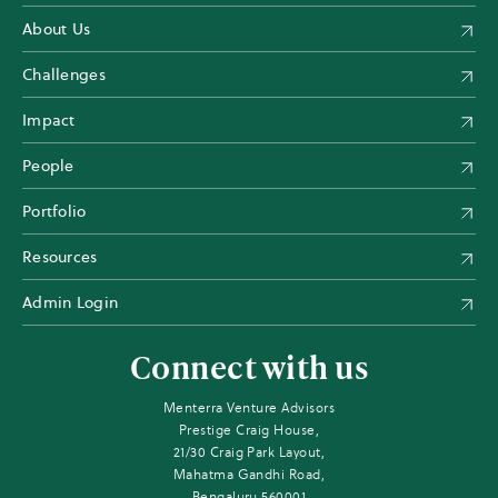
About Us
Challenges
Impact
People
Portfolio
Resources
Admin Login
Connect with us
Menterra Venture Advisors
Prestige Craig House,
21/30 Craig Park Layout,
Mahatma Gandhi Road,
Bengaluru 560001