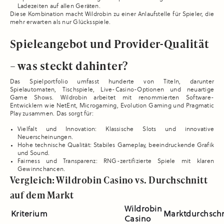
Ladezeiten auf allen Geräten.
Diese Kombination macht Wildrobin zu einer Anlaufstelle für Spieler, die
mehr erwarten als nur Glücksspiele.
Spieleangebot und Provider-Qualität
– was steckt dahinter?
Das Spielportfolio umfasst hunderte von Titeln, darunter
Spielautomaten, Tischspiele, Live-Casino-Optionen und neuartige
Game Shows. Wildrobin arbeitet mit renommierten Software-
Entwicklern wie NetEnt, Microgaming, Evolution Gaming und Pragmatic
Play zusammen. Das sorgt für:
Vielfalt und Innovation: Klassische Slots und innovative
Neuerscheinungen.
Hohe technische Qualität: Stabiles Gameplay, beeindruckende Grafik
und Sound.
Fairness und Transparenz: RNG-zertifizierte Spiele mit klaren
Gewinnchancen.
Vergleich: Wildrobin Casino vs. Durchschnitt
auf dem Markt
Wildrobin
Kriterium
Marktdurchschn
Casino