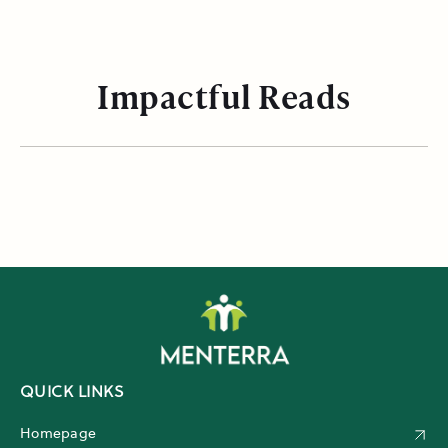
Impactful Reads
QUICK LINKS
Homepage