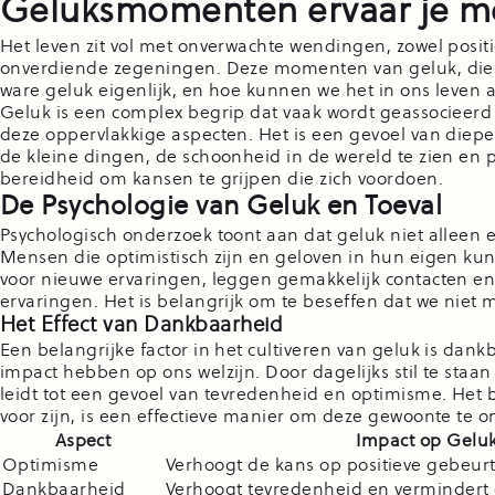
Geluksmomenten ervaar je met 
Het leven zit vol met onverwachte wendingen, zowel positi
onverdiende zegeningen. Deze momenten van geluk, die o
ware geluk eigenlijk, en hoe kunnen we het in ons leven
Geluk is een complex begrip dat vaak wordt geassocieerd m
deze oppervlakkige aspecten. Het is een gevoel van diep
de kleine dingen, de schoonheid in de wereld te zien en pos
bereidheid om kansen te grijpen die zich voordoen.
De Psychologie van Geluk en Toeval
Psychologisch onderzoek toont aan dat geluk niet alleen 
Mensen die optimistisch zijn en geloven in hun eigen kun
voor nieuwe ervaringen, leggen gemakkelijk contacten en zi
ervaringen. Het is belangrijk om te beseffen dat we niet m
Het Effect van Dankbaarheid
Een belangrijke factor in het cultiveren van geluk is d
impact hebben op ons welzijn. Door dagelijks stil te staa
leidt tot een gevoel van tevredenheid en optimisme. He
voor zijn, is een effectieve manier om deze gewoonte te o
Aspect
Impact op Gelu
Optimisme
Verhoogt de kans op positieve gebeurt
Dankbaarheid
Verhoogt tevredenheid en vermindert 