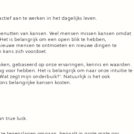
ctief aan te werken in het dagelijks leven.
en benutten van kansen. Veel mensen missen kansen omdat
 Het is belangrijk om een open blik te hebben,
n, nieuwe mensen te ontmoeten en nieuwe dingen te
 kans zich voordoet.
denken, gebaseerd op onze ervaringen, kennis en waarden.
g voor hebben. Het is belangrijk om naar onze intuïtie te
Wat zegt mijn onderbuik?’. Natuurlijk is het ook
 ons belangrijke kansen kosten.
n true luck.
deze tegenslagen omgaan, bepaalt in grote mate ons