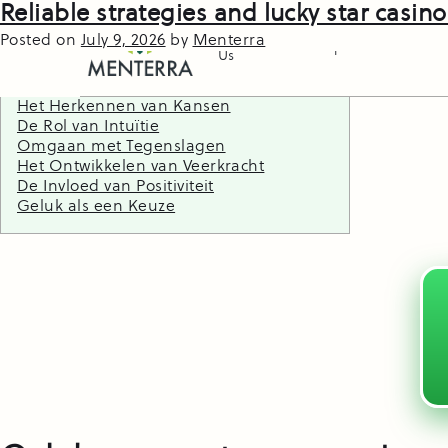
Category:
Geluksmomenten ervaar je met true luck 
Beachtliche Gewinnmöglichkeiten durch
Απόλαυση και διασκέδαση με το trino casi
Entusiasmanti possibilità di vincita att
Anbieter-Vergleich zeigt, wie gut ivybe
Reliable strategies and lucky star casin
Uncategorized
Geluksmomenten ervaar je met true
About
Posted on
Posted on
Posted on
Posted on
Posted on
Posted on
July 9, 2026
July 9, 2026
July 9, 2026
July 9, 2026
July 9, 2026
July 9, 2026
by
by
by
by
by
by
Menterra
Menterra
Menterra
Menterra
Menterra
Menterra
luck en een positieve instelling
People
Portfoli
Us
De Psychologie van Geluk en Toeval
Het Effect van Dankbaarheid
Het Herkennen van Kansen
De Rol van Intuïtie
Omgaan met Tegenslagen
Het Ontwikkelen van Veerkracht
De Invloed van Positiviteit
Geluk als een Keuze