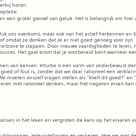
erbij horen.
eptatie.
n een groter gevoel van geluk. Het is belangrijk om hier a
t geluk ons overkomt, maar ook van het actief herkennen 
 of omdat ze denken dat ze er niet goed genoeg voor zijn.
omfortzone te stappen. Door nieuwe vaardigheden te lere
ucces. Het gaat erom dat je voorbereid bent wanneer een
kennen van kansen. Intuïtie is een vorm van onderbewust 
oed of fout is, zonder dat we daar rationeel een verklarin
We moeten onszelf vragen stellen als ‘Voelt dit goed?’ en ‘
mbineren met rationeel denken, maar het negeren ervan kan
nsen in het leven en vergroten de kans op het ervaren va
uitdagingen, teleurstellingen en verliezen. Hoe we met 