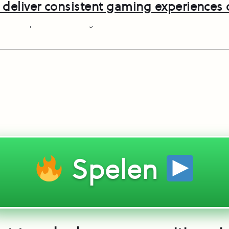
en een positieve instelling
 turbowinz casino und clevere Spieltec
no login, η καλύτερη επιλογή για εσάς
endono gli amanti del gioco con royalstig
t casino im Bereich Online-Spiele absch
o deliver consistent gaming experiences 
o
Impact
Challenges
Resources
Spelen