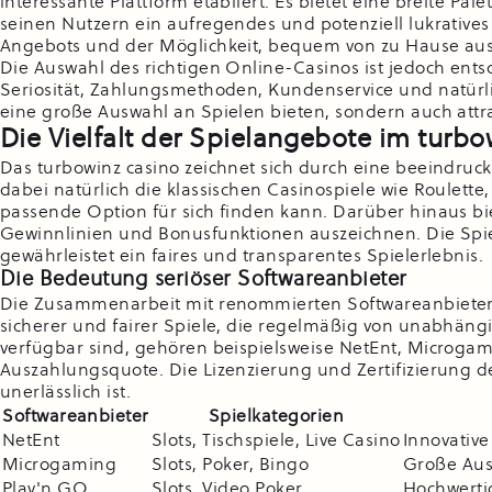
interessante Plattform etabliert. Es bietet eine breite Pa
seinen Nutzern ein aufregendes und potenziell lukratives 
Angebots und der Möglichkeit, bequem von zu Hause aus 
Die Auswahl des richtigen Online-Casinos ist jedoch ents
Seriosität, Zahlungsmethoden, Kundenservice und natürlic
eine große Auswahl an Spielen bieten, sondern auch a
Die Vielfalt der Spielangebote im turbo
Das turbowinz casino zeichnet sich durch eine beeindruck
dabei natürlich die klassischen Casinospiele wie Roulette,
passende Option für sich finden kann. Darüber hinaus bi
Gewinnlinien und Bonusfunktionen auszeichnen. Die Spie
gewährleistet ein faires und transparentes Spielerlebnis.
Die Bedeutung seriöser Softwareanbieter
Die Zusammenarbeit mit renommierten Softwareanbietern is
sicherer und fairer Spiele, die regelmäßig von unabhängi
verfügbar sind, gehören beispielsweise NetEnt, Microga
Auszahlungsquote. Die Lizenzierung und Zertifizierung der
unerlässlich ist.
Softwareanbieter
Spielkategorien
NetEnt
Slots, Tischspiele, Live Casino
Innovativ
Microgaming
Slots, Poker, Bingo
Große Aus
Play'n GO
Slots, Video Poker
Hochwerti