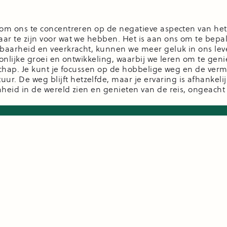
 om ons te concentreren op de negatieve aspecten van het 
aar te zijn voor wat we hebben. Het is aan ons om te bep
nkbaarheid en veerkracht, kunnen we meer geluk in ons le
nlijke groei en ontwikkeling, waarbij we leren om te geniet
schap. Je kunt je focussen op de hobbelige weg en de verm
De weg blijft hetzelfde, maar je ervaring is afhankelijk 
nheid in de wereld zien en genieten van de reis, ongeacht