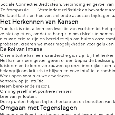
Sociale Connecties
Biedt steun, verbinding en gevoel van 
Zelfcompassie
Vermindert zelfkritiek en bevordert acc
De tabel laat zien hoe verschillende aspecten bijdragen aa
Het Herkennen van Kansen
True luck is niet alleen een kwestie van wachten tot he
ze niet opletten, omdat ze bang zijn om risico's te nemen
nieuwsgierig te zijn en bereid te zijn om buiten onze c
proberen, creëren we meer mogelijkheden voor geluk en s
De Rol van Intuïtie
Onze intuïtie kan een waardevolle gids zijn bij het her
Het kan ons een gevoel geven of een bepaalde beslissing g
luisteren en te leren vertrouwen op onze innerlijke stem. 
belangrijk om kritisch te blijven en onze intuïtie te co
Wees open voor nieuwe ervaringen.
Vertrouw op je intuïtie.
Neem berekende risico's.
Omring jezelf met positieve mensen.
Leer van je fouten.
Deze punten helpen bij het herkennen en benutten van ka
Omgaan met Tegenslagen
Niemand ontkomt aan tegenslagen. Het leven zit vol met 