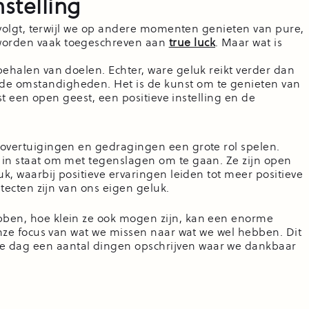
stelling
ervolgt, terwijl we op andere momenten genieten van pure,
, worden vaak toegeschreven aan
true luck
. Maar wat is
behalen van doelen. Echter, ware geluk reikt verder dan
 de omstandigheden. Het is de kunst om te genieten van
st een open geest, een positieve instelling en de
, overtuigingen en gedragingen een grote rol spelen.
r in staat om met tegenslagen om te gaan. Ze zijn open
k, waarbij positieve ervaringen leiden tot meer positieve
itecten zijn van ons eigen geluk.
ebben, hoe klein ze ook mogen zijn, kan een enorme
 onze focus van wat we missen naar wat we wel hebben. Dit
ke dag een aantal dingen opschrijven waar we dankbaar