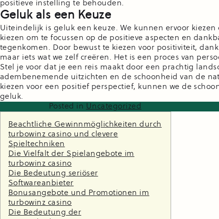
positieve instelling te behouden.
Geluk als een Keuze
Uiteindelijk is geluk een keuze. We kunnen ervoor kiezen
kiezen om te focussen op de positieve aspecten en dankb
tegenkomen. Door bewust te kiezen voor positiviteit, da
maar iets wat we zelf creëren. Het is een proces van persoo
Stel je voor dat je een reis maakt door een prachtig land
adembenemende uitzichten en de schoonheid van de natuur. 
kiezen voor een positief perspectief, kunnen we de schoo
geluk.
Posted in
Uncategorized
Beachtliche Gewinnmöglichkeiten durch
turbowinz casino und clevere
Spieltechniken
Die Vielfalt der Spielangebote im
turbowinz casino
Die Bedeutung seriöser
Softwareanbieter
Bonusangebote und Promotionen im
turbowinz casino
Die Bedeutung der