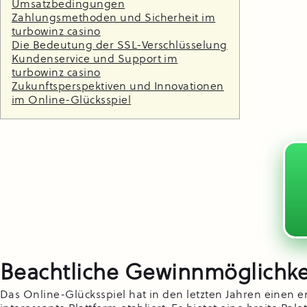
Umsatzbedingungen
Zahlungsmethoden und Sicherheit im
turbowinz casino
Die Bedeutung der SSL-Verschlüsselung
Kundenservice und Support im
turbowinz casino
Zukunftsperspektiven und Innovationen
im Online-Glücksspiel
Beachtliche Gewinnmöglichkei
Das Online-Glücksspiel hat in den letzten Jahren einen