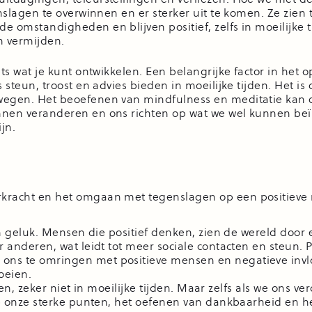
enslagen te overwinnen en er sterker uit te komen. Ze zien
 omstandigheden en blijven positief, zelfs in moeilijke t
n vermijden.
ets wat je kunt ontwikkelen. Een belangrijke factor in het
 steun, troost en advies bieden in moeilijke tijden. Het is
ewegen. Het beoefenen van mindfulness en meditatie kan 
nnen veranderen en ons richten op wat we wel kunnen beïn
jn.
rkracht en het omgaan met tegenslagen op een positieve
van geluk. Mensen die positief denken, zien de wereld door
anderen, wat leidt tot meer sociale contacten en steun. Pos
ons te omringen met positieve mensen en negatieve invlo
oeien.
ijven, zeker niet in moeilijke tijden. Maar zelfs als we ons
 op onze sterke punten, het oefenen van dankbaarheid en 