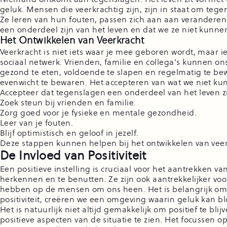
geluk. Mensen die veerkrachtig zijn, zijn in staat om teg
Ze leren van hun fouten, passen zich aan aan veranderende
een onderdeel zijn van het leven en dat we ze niet kunne
Het Ontwikkelen van Veerkracht
Veerkracht is niet iets waar je mee geboren wordt, maar i
sociaal netwerk. Vrienden, familie en collega's kunnen ons
gezond te eten, voldoende te slapen en regelmatig te b
evenwicht te bewaren. Het accepteren van wat we niet ku
Accepteer dat tegenslagen een onderdeel van het leven zi
Zoek steun bij vrienden en familie.
Zorg goed voor je fysieke en mentale gezondheid.
Leer van je fouten.
Blijf optimistisch en geloof in jezelf.
Deze stappen kunnen helpen bij het ontwikkelen van vee
De Invloed van Positiviteit
Een positieve instelling is cruciaal voor het aantrekken 
herkennen en te benutten. Ze zijn ook aantrekkelijker voor 
hebben op de mensen om ons heen. Het is belangrijk om 
positiviteit, creëren we een omgeving waarin geluk kan bl
Het is natuurlijk niet altijd gemakkelijk om positief te bl
positieve aspecten van de situatie te zien. Het focussen