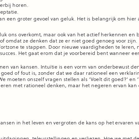
erbij horen.
eptatie.
n een groter gevoel van geluk. Het is belangrijk om hier a
t geluk ons overkomt, maar ook van het actief herkennen 
 of omdat ze denken dat ze er niet goed genoeg voor zijn.
omfortzone te stappen. Door nieuwe vaardigheden te lere
ucces. Het gaat erom dat je voorbereid bent wanneer een
kennen van kansen. Intuïtie is een vorm van onderbewust 
oed of fout is, zonder dat we daar rationeel een verklarin
We moeten onszelf vragen stellen als ‘Voelt dit goed?’ en ‘
mbineren met rationeel denken, maar het negeren ervan kan
nsen in het leven en vergroten de kans op het ervaren va
uitdagingen, teleurstellingen en verliezen. Hoe we met 