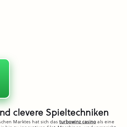
nd clevere Spieltechniken
schen Marktes hat sich das
turbowinz casino
als eine