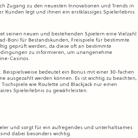
auch Zugang zu den neuesten Innovationen und Trends in
ner Kunden legt und ihnen ein erstklassiges Spielerlebnis
ietet seinen neuen und bestehenden Spielern eine Vielzahl
-Boni für Bestandskunden, Freispiele für bestimmte
tig geprüft werden, da diese oft an bestimmte
n Bedingungen zu informieren, um unangenehme
line-Casinos.
 Beispielsweise bedeutet ein Bonus mit einer 30-fachen
e ausgezahlt werden können. Es ist wichtig zu beachten,
 Tischspiele wie Roulette und Blackjack nur einen
aires Spielerlebnis zu gewährleisten.
eler und sorgt für ein aufregendes und unterhaltsames
sind dabei besonders wichtig.