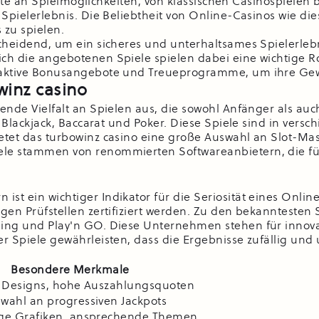
lette an Spielmöglichkeiten, von klassischen Casinospielen
Spielerlebnis. Die Beliebtheit von Online-Casinos wie dies
zu spielen.
cheidend, um ein sicheres und unterhaltsames Spielerlebn
h die angebotenen Spiele spielen dabei eine wichtige Rol
ttraktive Bonusangebote und Treueprogramme, um ihre G
winz casino
ende Vielfalt an Spielen aus, die sowohl Anfänger als auc
 Blackjack, Baccarat und Poker. Diese Spiele sind in versc
etet das turbowinz casino eine große Auswahl an Slot-Mas
le stammen von renommierten Softwareanbietern, die für 
t ein wichtiger Indikator für die Seriosität eines Online
gen Prüfstellen zertifiziert werden. Zu den bekanntesten
ming und Play'n GO. Diese Unternehmen stehen für innova
 Spiele gewährleisten, dass die Ergebnisse zufällig und u
Besondere Merkmale
e Designs, hohe Auszahlungsquoten
wahl an progressiven Jackpots
ge Grafiken, ansprechende Themen