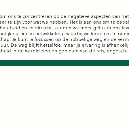
 om ons te concentreren op de negatieve aspecten van het 
aar te zijn voor wat we hebben. Het is aan ons om te bep
nkbaarheid en veerkracht, kunnen we meer geluk in ons le
nlijke groei en ontwikkeling, waarbij we leren om te geniet
schap. Je kunt je focussen op de hobbelige weg en de verm
De weg blijft hetzelfde, maar je ervaring is afhankelijk 
nheid in de wereld zien en genieten van de reis, ongeacht