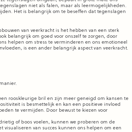
 tegenslagen niet als falen, maar als leermogelijkheden.
ijden. Het is belangrijk om te beseffen dat tegenslagen
 opbouwen van veerkracht is het hebben van een sterk
 ook belangrijk om goed voor onszelf te zorgen, door
ons helpen om stress te verminderen en ons emotioneel
vloeden, is een ander belangrijk aspect van veerkracht.
 manier.
 een rooskleurige bril en zijn meer geneigd om kansen te
itiviteit is besmettelijk en kan een positieve invloed
eden te vermijden. Door bewust te kiezen voor
 verdrietig of boos voelen, kunnen we proberen om de
het visualiseren van succes kunnen ons helpen om een