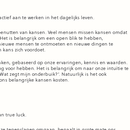
ctief aan te werken in het dagelijks leven.
en benutten van kansen. Veel mensen missen kansen omdat
 Het is belangrijk om een open blik te hebben,
n, nieuwe mensen te ontmoeten en nieuwe dingen te
 kans zich voordoet.
denken, gebaseerd op onze ervaringen, kennis en waarden.
g voor hebben. Het is belangrijk om naar onze intuïtie te
Wat zegt mijn onderbuik?’. Natuurlijk is het ook
 ons belangrijke kansen kosten.
n true luck.
deze tegenslagen omgaan, bepaalt in grote mate ons