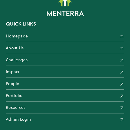
QUICK LINKS
Homepage
About Us
Challenges
Impact
People
Portfolio
Resources
Admin Login