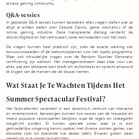
actieve gaming community.
Q&A-sessies
In geplande Q&A-sessies kunnen bezoekers alles vragen stellen wat ze
altijd al wilden weten over Casoola Casino, game mechanics of de
online gaming industrie. Deze transparante dialoog versterkt de
doorzichtigheid en het vertrouwen, twee kernwaarden voor het merk.
De vragen kunnen heel praktisch zijn, zoals de exacte werking van
bonusvoorwaarden of de toekomstplannen voor het loyalty programma.
Maar ook inhoudelijke vragen over de Random Number Generator
certificering zijn welkom. Het managementteam staat klaar voor van
alles, wat een zeldzame kans biedt om rechtstreeks en oprecht antwoord
te krijgen van de mensen die de keuzes nemen.
Wat Staat Je Te Wachten Tijdens Het
Summer Spectacular Festival?
Het festivalterrein verandert in een dynamisch centrum van interactie
en entertainment. Aanwezigen kunnen live sessies van de nieuwste en
meest populaire casinospellen bekijken, waar de regels en strategieën
toegelicht worden. Er komen speciale zones waar je in een
gemoedelijke omgeving kennis opdoet met diverse soorten games, van
klassieke slots tot boeiende live dealer tafels. Ervaren gidsen staan
paraad om al je vragen te toelichten.