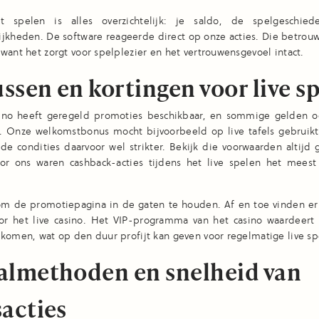
t spelen is alles overzichtelijk: je saldo, de spelgeschie
jkheden. De software reageerde direct op onze acties. Die betrou
want het zorgt voor spelplezier en het vertrouwensgevoel intact.
ssen en kortingen voor live s
ino heeft geregeld promoties beschikbaar, en sommige gelden o
o. Onze welkomstbonus mocht bijvoorbeeld op live tafels gebruikt
e condities daarvoor wel strikter. Bekijk die voorwaarden altijd 
oor ons waren cashback-acties tijdens het live spelen het mees
om de promotiepagina in de gaten te houden. Af en toe vinden er
oor het live casino. Het VIP-programma van het casino waardeert 
komen, wat op den duur profijt kan geven voor regelmatige live sp
almethoden en snelheid van
sacties