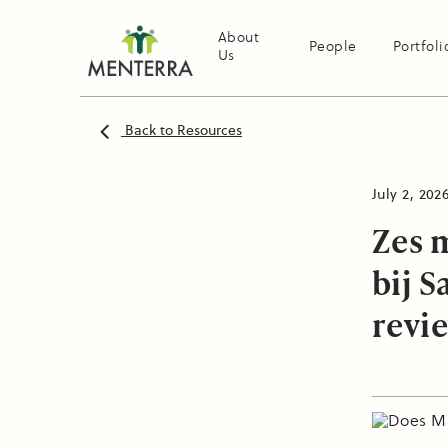
About
People
Portfoli
Us
Back to Resources
July 2, 202
Zes 
bij 
revi