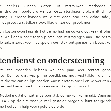
dse spelers kunnen kiezen uit vertrouwde methodes a
hrijving en meerdere e-wallets. Onze stortingen bleken altijd m
ening. Hierdoor konden we direct door naar een echte tafel
 Het proces was telkens beveiligd en zonder problemen.
gen kosten even lang als het casino had aangekondigd, vaak al bin
ets. We liepen nooit tegen plotselinge vertragingen aan. Die betr
iële zaken zorgt voor het spelen een stuk ontspannen en bouwt ve
m.
tendienst en ondersteuning
deze zes maanden hebben we een paar keer contact geh
vice. De live chat was prima bereikbaar, met wachttijden die me
s die we aan de lijn hadden waren professioneel en verwerkten 
 e-mail kregen we binnen een redelijke tijd antwoord.
Nederlandstalig, wat alles een stuk gemakkelijker maakt. Daarnaa
e FAQ op de site waar je veel gestelde vragen al kunt terugvind
no heeft zijn hulp voor spelers op orde.