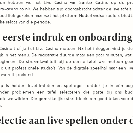
en hebben we het Live Casino van Sankra Casino op de pro
ra-casino.co.nl/
. We hebben tijd doorgebracht achter de live tafels,
pecifiek gekeken naar wat het platform Nederlandse spelers biedt.
ijke relaas van die periode.
 eerste indruk en onboarding
Casino tref je het Live Casino meteen. Na het inloggen vind je d
ijk in het menu. De registratie duurde maar een paar minuten, wat fi
beginnen. De streamkwaliteit bij de eerste tafel was meteen go
d uit professionele studio’s. Van de digitale speelhal naar een liv
 vanzelfsprekend.
p is helder. Inzetlimieten en spelregels ontdek je in één oo
nder problemen een tafel selecteren die paste bij ons bu
t die we wilden. Die gemakkelijke start bleek een goed teken voor
n.
lectie aan live spellen onder 