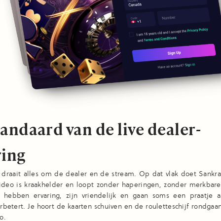
andaard van de live dealer-
ring
s draait alles om de dealer en de stream. Op dat vlak doet Sankra
ideo is kraakhelder en loopt zonder haperingen, zonder merkbare 
 hebben ervaring, zijn vriendelijk en gaan soms een praatje 
rbetert. Je hoort de kaarten schuiven en de rouletteschijf rondgaa
o.