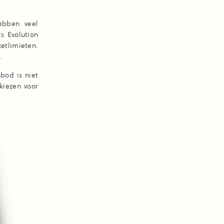
ebben veel
ls Evolution
zetlimieten.
.
nbod is niet
kiezen voor