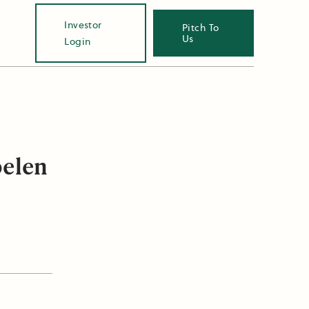
Investor
Pitch To
Us
Login
pelen