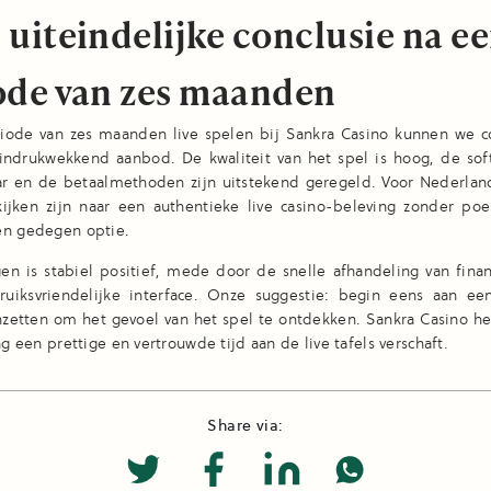
 uiteindelijke conclusie na e
ode van zes maanden
iode van zes maanden live spelen bij Sankra Casino kunnen we c
 indrukwekkend aanbod. De kwaliteit van het spel is hoog, de sof
r en de betaalmethoden zijn uitstekend geregeld. Voor Nederlan
kijken zijn naar een authentieke live casino-beleving zonder poes
en gedegen optie.
en is stabiel positief, mede door de snelle afhandeling van fina
uiksvriendelijke interface. Onze suggestie: begin eens aan ee
nzetten om het gevoel van het spel te ontdekken. Sankra Casino he
ang een prettige en vertrouwde tijd aan de live tafels verschaft.
Share via: