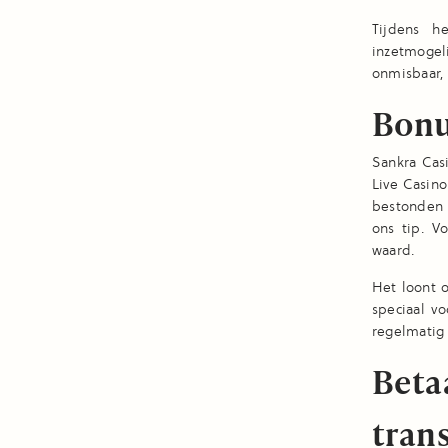
Tijdens he
inzetmogeli
onmisbaar, 
Bonu
Sankra Cas
Live Casin
bestonden d
ons tip. V
waard.
Het loont 
speciaal v
regelmatig 
Beta
tran