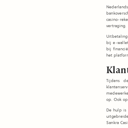
Nederlan
bankoversc
casino-rek
vertraging.
Uitbetalin
bij e-wall
bij financ
het platfor
Klan
Tijdens 
klantenser
medewerker
op. Ook op
De hulp is 
uitgebreid
Sankra Casi