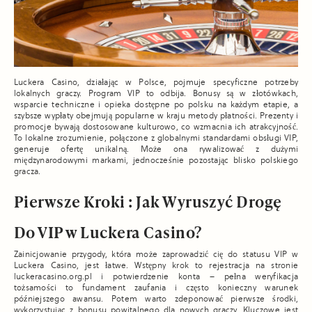
Luckera Casino, działając w Polsce, pojmuje specyficzne potrzeby
lokalnych graczy. Program VIP to odbija. Bonusy są w złotówkach,
wsparcie techniczne i opieka dostępne po polsku na każdym etapie, a
szybsze wypłaty obejmują popularne w kraju metody płatności. Prezenty i
promocje bywają dostosowane kulturowo, co wzmacnia ich atrakcyjność.
To lokalne zrozumienie, połączone z globalnymi standardami obsługi VIP,
generuje ofertę unikalną. Może ona rywalizować z dużymi
międzynarodowymi markami, jednocześnie pozostając blisko polskiego
gracza.
Pierwsze Kroki : Jak Wyruszyć Drogę
Do VIP w Luckera Casino?
Zainicjowanie przygody, która może zaprowadzić cię do statusu VIP w
Luckera Casino, jest łatwe. Wstępny krok to rejestracja na stronie
luckeracasino.org.pl i potwierdzenie konta – pełna weryfikacja
tożsamości to fundament zaufania i często konieczny warunek
późniejszego awansu. Potem warto zdeponować pierwsze środki,
wykorzystując z bonusu powitalnego dla nowych graczy. Kluczowe jest