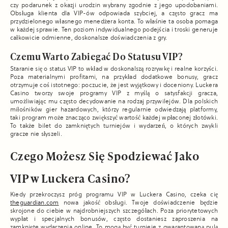
czy podarunek z okazji urodzin wybrany zgodnie z jego upodobaniami.
Obsługa klienta dla VIP-ów odpowiada szybciej, a często gracz ma
przydzielonego własnego menedżera konta. To właśnie ta osoba pomaga
w każdej sprawie. Ten poziom indywidualnego podejścia i troski generuje
całkowicie odmienne, doskonalsze doświadczenia z gry.
Czemu Warto Zabiegać Do Statusu VIP?
Staranie się o status VIP to wkład w doskonalszą rozrywkę i realne korzyści.
Poza materialnymi profitami, na przykład dodatkowe bonusy, gracz
otrzymuje coś istotnego: poczucie, że jest wyjątkowy i doceniony. Luckera
Casino tworzy swoje programy VIP z myślą o satysfakcji gracza,
umożliwiając mu często decydowanie na rodzaj przywilejów. Dla polskich
miłośników gier hazardowych, którzy regularnie odwiedzają platformy,
taki program może znacząco zwiększyć wartość każdej wpłaconej złotówki.
To także bilet do zamkniętych turniejów i wydarzeń, o których zwykli
gracze nie słyszeli.
Czego Możesz Się Spodziewać Jako
VIP w Luckera Casino?
Kiedy przekroczysz próg programu VIP w Luckera Casino, czeka cię
theguardian.com
nowa jakość obsługi. Twoje doświadczenie będzie
skrojone do ciebie w najdrobniejszych szczegółach. Poza priorytetowych
wypłat i specjalnych bonusów, często dostaniesz zaproszenia na
zamknięte wydarzenia online. To mogą być turnieje z gwarantowaną pulą