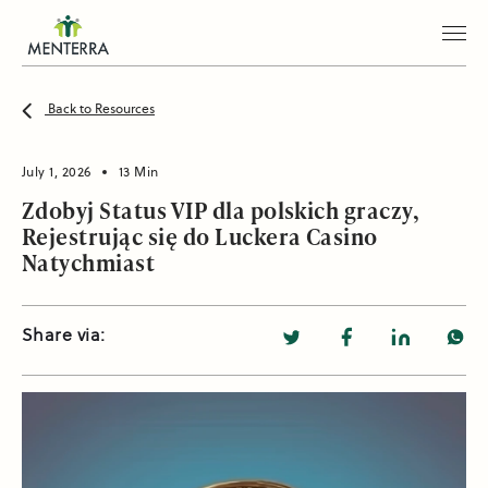
Back to Resources
July 1, 2026
13 Min
Zdobyj Status VIP dla polskich graczy,
Rejestrując się do Luckera Casino
Natychmiast
Share via: