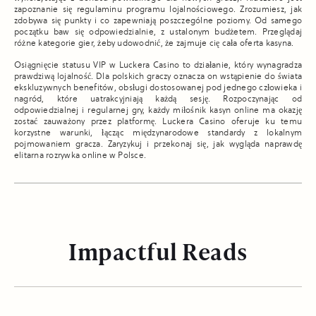
zapoznanie się regulaminu programu lojalnościowego. Zrozumiesz, jak
zdobywa się punkty i co zapewniają poszczególne poziomy. Od samego
początku baw się odpowiedzialnie, z ustalonym budżetem. Przeglądaj
różne kategorie gier, żeby udowodnić, że zajmuje cię cała oferta kasyna.
Osiągnięcie statusu VIP w Luckera Casino to działanie, który wynagradza
prawdziwą lojalność. Dla polskich graczy oznacza on wstąpienie do świata
ekskluzywnych benefitów, obsługi dostosowanej pod jednego człowieka i
nagród, które uatrakcyjniają każdą sesję. Rozpoczynając od
odpowiedzialnej i regularnej gry, każdy miłośnik kasyn online ma okazję
zostać zauważony przez platformę. Luckera Casino oferuje ku temu
korzystne warunki, łącząc międzynarodowe standardy z lokalnym
pojmowaniem gracza. Zaryzykuj i przekonaj się, jak wygląda naprawdę
elitarna rozrywka online w Polsce.
Impactful Reads