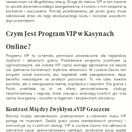
nastawionym na długofalową relację. Droga do statusu VIP w tym kasynie
to sposób doceniania stałego zaangażowania, a korzyści z nim związane są
konkretne i wyczuwalne. Poniżej przedstawiamy, jak polski gracz może
odblokować drzwi do tego ekskluzywnego klubu i korzystać wszystkimi
jego przywilejami.
Czym Jest Program VIP w Kasynach
Online?
Programy VIP to schematy premiowe przeznaczone dla najbardziej
lojalnych i aktywnych graczy. Podstawowe programy punktowe są
ogólnodostępne, ale ścieżka VIP często wymaga zaproszenia od kasyna
lub spełnienia konkretnych kryteriów aktywności. W Luckera Casino ten
program został stworzony, aby nagradzać stałe zaangażowanie, dając
benefity niedostępne na zwykłych poziomach. To nie tylko kwestia
punktów, ale o nawiązywanie realnej współpracy z kasynem. Dla gracza z
Polski przekłada się to na oferty personalizowane, obsługę
natychmiastową i nagrody, które znacząco zwiększają komfort gry oraz
szansę na wygraną – wszystko w legalnym i bezpiecznym otoczeniu.
Kontrast Między Zwykłym a VIP Graczem
Różnica między standardowym użytkownikiem a członkiem klubu VIP
polega na niuansach. Zwykły gracz używa standardowych promocji i
komunikuje się z centrum obsługi. VIP w Luckera Casino ma całkowicie
odmienne opcje: spersonalizowany cashback, zwiększone progi wypłat