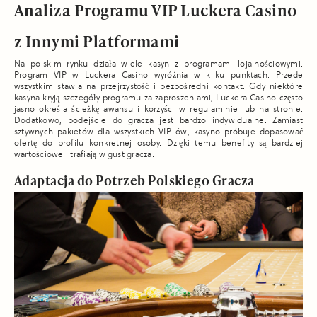
Analiza Programu VIP Luckera Casino
z Innymi Platformami
Na polskim rynku działa wiele kasyn z programami lojalnościowymi.
Program VIP w Luckera Casino wyróżnia w kilku punktach. Przede
wszystkim stawia na przejrzystość i bezpośredni kontakt. Gdy niektóre
kasyna kryją szczegóły programu za zaproszeniami, Luckera Casino często
jasno określa ścieżkę awansu i korzyści w regulaminie lub na stronie.
Dodatkowo, podejście do gracza jest bardzo indywidualne. Zamiast
sztywnych pakietów dla wszystkich VIP-ów, kasyno próbuje dopasować
ofertę do profilu konkretnej osoby. Dzięki temu benefity są bardziej
wartościowe i trafiają w gust gracza.
Adaptacja do Potrzeb Polskiego Gracza