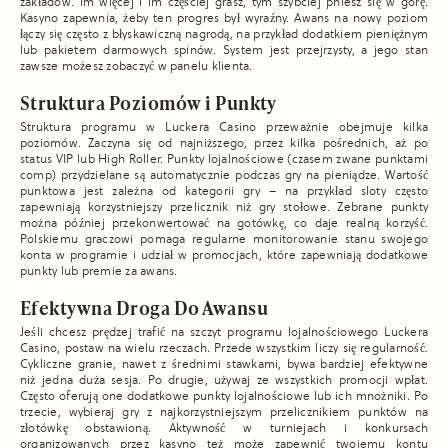
zakładów. Im więcej i im częściej grasz, tym szybciej pniesz się w górę.
Kasyno zapewnia, żeby ten progres był wyraźny. Awans na nowy poziom
łączy się często z błyskawiczną nagrodą, na przykład dodatkiem pieniężnym
lub pakietem darmowych spinów. System jest przejrzysty, a jego stan
zawsze możesz zobaczyć w panelu klienta.
Struktura Poziomów i Punkty
Struktura programu w Luckera Casino przeważnie obejmuje kilka
poziomów. Zaczyna się od najniższego, przez kilka pośrednich, aż po
status VIP lub High Roller. Punkty lojalnościowe (czasem zwane punktami
comp) przydzielane są automatycznie podczas gry na pieniądze. Wartość
punktowa jest zależna od kategorii gry – na przykład sloty często
zapewniają korzystniejszy przelicznik niż gry stołowe. Zebrane punkty
można później przekonwertować na gotówkę, co daje realną korzyść.
Polskiemu graczowi pomaga regularne monitorowanie stanu swojego
konta w programie i udział w promocjach, które zapewniają dodatkowe
punkty lub premie za awans.
Efektywna Droga Do Awansu
Jeśli chcesz prędzej trafić na szczyt programu lojalnościowego Luckera
Casino, postaw na wielu rzeczach. Przede wszystkim liczy się regularność.
Cykliczne granie, nawet z średnimi stawkami, bywa bardziej efektywne
niż jedna duża sesja. Po drugie, używaj ze wszystkich promocji wpłat.
Często oferują one dodatkowe punkty lojalnościowe lub ich mnożniki. Po
trzecie, wybieraj gry z najkorzystniejszym przelicznikiem punktów na
złotówkę obstawioną. Aktywność w turniejach i konkursach
organizowanych przez kasyno też może zapewnić twojemu kontu