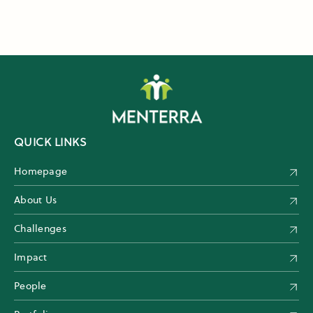
QUICK LINKS
Homepage
About Us
Challenges
Impact
People