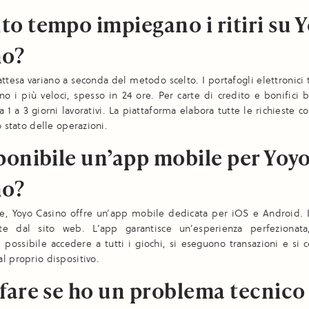
o tempo impiegano i ritiri su 
no?
attesa variano a seconda del metodo scelto. I portafogli elettronici t
no i più veloci, spesso in 24 ore. Per carte di credito e bonifici 
a 1 a 3 giorni lavorativi. La piattaforma elabora tutte le richieste co
o stato delle operazioni.
ponibile un’app mobile per Yoy
no?
e, Yoyo Casino offre un’app mobile dedicata per iOS e Android. La
te dal sito web. L’app garantisce un’esperienza perfezionat
è possibile accedere a tutti i giochi, si eseguono transazioni e si c
l proprio dispositivo.
fare se ho un problema tecnico