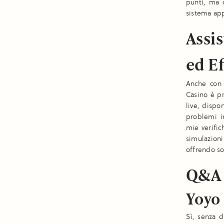
punti, ma c
sistema app
Assis
ed E
Anche con 
Casino è pr
live, dispo
problemi i
mie verific
simulazion
offrendo s
Q&A
Yoyo 
Sì, senza d