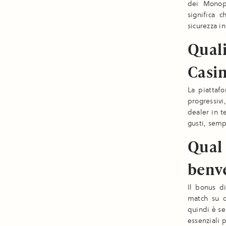
dei Monopo
significa 
sicurezza i
Quali
Casi
La piattaf
progressivi
dealer in t
gusti, semp
Qual 
benv
Il bonus d
match su q
quindi è se
essenziali 