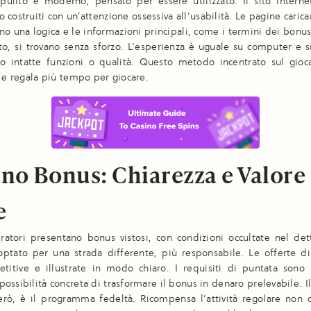
pulito e moderno, pensato per essere utilizzato. Il sito interne
 costruiti con un’attenzione ossessiva all’usabilità. Le pagine carican
o una logica e le informazioni principali, come i termini dei bonus 
to, si trovano senza sforzo. L’esperienza è uguale su computer e 
 intatte funzioni o qualità. Questo metodo incentrato sul gioca
i e regala più tempo per giocare.
ano Bonus: Chiarezza e Valore
e
ratori presentano bonus vistosi, con condizioni occultate nel det
optato per una strada differente, più responsabile. Le offerte d
titive e illustrate in modo chiaro. I requisiti di puntata sono r
ossibilità concreta di trasformare il bonus in denaro prelevabile. I
erò, è il programma fedeltà. Ricompensa l’attività regolare non 