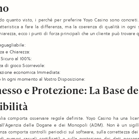
no
do quanto visto, i perché per preferire Yoyo Casino sono concret
atteristica a fare la differenza, ma la coerenza di qualità in ogni 
iarezza, ecco i punti di forza principali che un cliente può trovare q
eguagliabile:
za e Chiarezza:
 Sicuro al 100%:
a di gioco Scorrevole:
azione economica Immediata:
 In ogni momento al Vostro Disposizione:
esso e Protezione: La Base de
bilità
alia comporta osservare regole definite. Yoyo Casino ha una licen
 dall’Agenzia delle Dogane e dei Monopoli (ADM). Non è un sigillo
nza comporta controlli periodici sul software, sulla correttezza dei