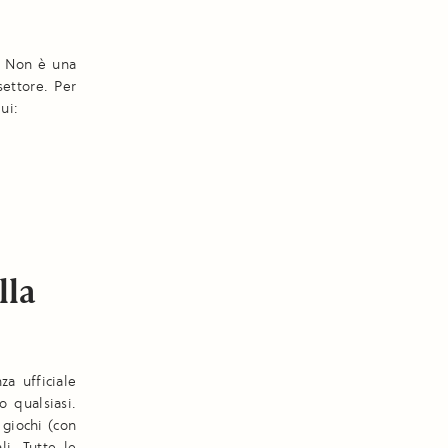
i. Non è una
settore. Per
ui:
lla
za ufficiale
 qualsiasi.
 giochi (con