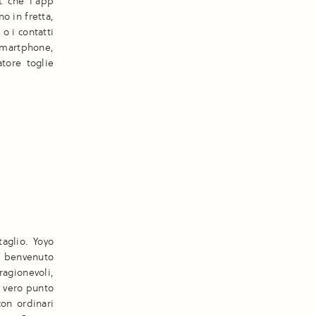
t che l’app
o in fretta,
o i contatti
smartphone,
tore toglie
taglio. Yoyo
i benvenuto
agionevoli,
l vero punto
con ordinari