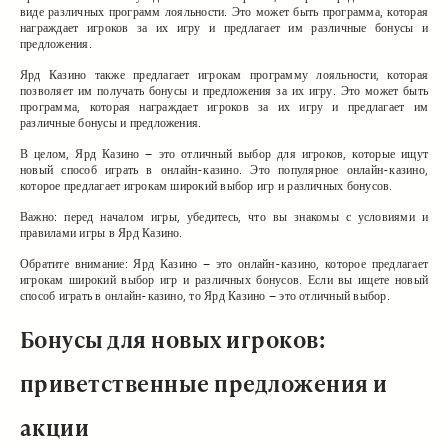
виде различных программ лояльности. Это может быть программа, которая
награждает игроков за их игру и предлагает им различные бонусы и
предложения.
Ярд Казино также предлагает игрокам программу лояльности, которая
позволяет им получать бонусы и предложения за их игру. Это может быть
программа, которая награждает игроков за их игру и предлагает им
различные бонусы и предложения.
В целом, Ярд Казино – это отличный выбор для игроков, которые ищут
новый способ играть в онлайн-казино. Это популярное онлайн-казино,
которое предлагает игрокам широкий выбор игр и различных бонусов.
Важно: перед началом игры, убедитесь, что вы знакомы с условиями и
правилами игры в Ярд Казино.
Обратите внимание: Ярд Казино – это онлайн-казино, которое предлагает
игрокам широкий выбор игр и различных бонусов. Если вы ищете новый
способ играть в онлайн-казино, то Ярд Казино – это отличный выбор.
Бонусы для новых игроков:
приветственные предложения и
акции