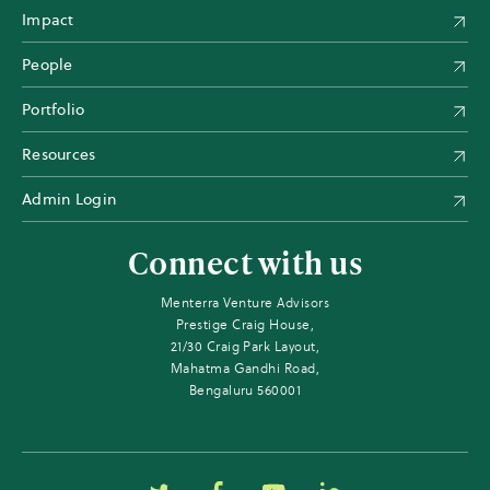
Impact
People
Portfolio
Resources
Admin Login
Connect with us
Menterra Venture Advisors
Prestige Craig House,
21/30 Craig Park Layout,
Mahatma Gandhi Road,
Bengaluru 560001