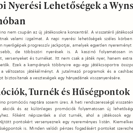
pi Nyerési Lehetőségek a Wyn
nóban
no nem csupán az új játékosokra koncentrál. A visszatérő játékos
atnak valami izgalmat. A napi nyerési lehetőségek széles körbe
n nyerőgépek progresszív jackpotjai, amelyek egyetlen nyereményt
isebb, de többszöri nyerések is. A kaszinó folyamatosan in
, versenyeket és turnékat. Itt nem csak a játék nyer, hanem extra
etők. Ezek a kampányok többnyire egy-egy játékcsoportra összpo
 a változatos játékélményt. A jutalmazó programok és a cashbac
 biztosítanak a veszteségek egy hányadának visszanyerésére.
óciók, Turnék és Hűségpontok
ino promóciós naptára sosem üres. A heti rendszerességű visszatér
si akciók és az különleges promóciók folyamatosan új lehetősé
yhez. Főként népszerűek a slot turnék, ahol a játékosok egy k
yűjtött pontokért versenyeznek egy nyereményes listán. Kiemelke
űségpontok is. Minden valódi pénzes fogadásért pontokat szerezhe