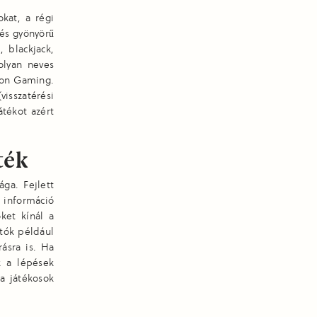
okat, a régi
 és gyönyörű
, blackjack,
 olyan neves
tion Gaming.
isszatérési
átékot azért
ték
ga. Fejlett
információ
ket kínál a
atók például
rásra is. Ha
k a lépések
 a játékosok