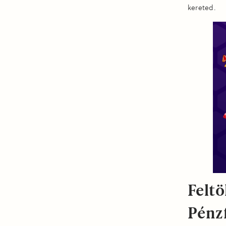
kereted.
Feltö
Pénzf