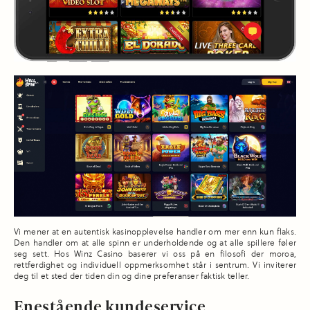
Vi mener at en autentisk kasinopplevelse handler om mer enn kun flaks.
Den handler om at alle spinn er underholdende og at alle spillere føler
seg sett. Hos Winz Casino baserer vi oss på en filosofi der moroa,
rettferdighet og individuell oppmerksomhet står i sentrum. Vi inviterer
deg til et sted der tiden din og dine preferanser faktisk teller.
Enestående kundeservice