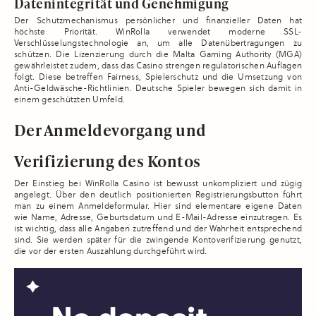
Datenintegrität und Genehmigung
Der Schutzmechanismus persönlicher und finanzieller Daten hat
höchste Priorität. WinRolla verwendet moderne SSL-
Verschlüsselungstechnologie an, um alle Datenübertragungen zu
schützen. Die Lizenzierung durch die Malta Gaming Authority (MGA)
gewährleistet zudem, dass das Casino strengen regulatorischen Auflagen
folgt. Diese betreffen Fairness, Spielerschutz und die Umsetzung von
Anti-Geldwäsche-Richtlinien. Deutsche Spieler bewegen sich damit in
einem geschützten Umfeld.
Der Anmeldevorgang und
Verifizierung des Kontos
Der Einstieg bei WinRolla Casino ist bewusst unkompliziert und zügig
angelegt. Über den deutlich positionierten Registrierungsbutton führt
man zu einem Anmeldeformular. Hier sind elementare eigene Daten
wie Name, Adresse, Geburtsdatum und E-Mail-Adresse einzutragen. Es
ist wichtig, dass alle Angaben zutreffend und der Wahrheit entsprechend
sind. Sie werden später für die zwingende Kontoverifizierung genutzt,
die vor der ersten Auszahlung durchgeführt wird.