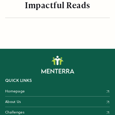
Impactful Reads
QUICK LINKS
Homepage
About Us
Challenges