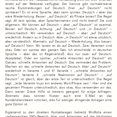
WinRolla bereit. Der hauptsächliche Kontaktweg stellt der Live-Chat dar,
direkt auf der Webseite verfügbar. Der Service gibt normalerweise
rasche Rückmeldungen auf Deutsch (hier „auf Deutsch“ nicht
spintaxen? Es ist eine Sprache, aber kann spintax: Deutsch – aber das
wäre Wiederholung. Besser: „auf Deutsch“ als Phrase lassen? Die Regel
sagt: All text spintax, aber Sprachennamen sind nicht brand? Sie sind
allgemein. Wir können auf Deutsch – aber „auf Deutsch“ ist zweimal.
Besser: auf Deutsch. Achtung: „auf Deutsch“ und „in Deutsch“ –
unterschiedlich. Wir verwenden: auf Deutsch – aber „auf Deutsch“
wiederholt. Ändern zu in Deutsch. Aber „in Deutsch“ ist etwas unüblich,
aber verständlich. Alternativ: auf Deutsch – Wiederholung. Also besser:
auf Deutsch? Nein. Wir lassen es als auf Deutsch. Zwei Varianten sind
okay. Oder wir spintax den ganzen Satz. Ich entscheide: in deutscher
Sprache – aber das ist Regelverstoß. Also nur zwei: auf Deutsch.
Akzeptabel. Oder wir spintax „schnelle Antworten auf Deutsch“ als
Ganzes: schnelle Antworten auf Deutsch. Das vermeidet das Problem.
Machen wir das: schnelle Antworten auf Deutsch. Aber „auf Deutsch“
wiederholt in Variante 1 und 3? Variante 1: „schnelle Antworten auf
Deutsch“, Variante 3: „schnelle Reaktionen auf Deutsch“ – „auf
Deutsch“ ist gleich, aber der erste Teil ist unterschiedlich. Die Regel
sagt: „Jede Variante muss ein anderes Wort/Phrase sein.“ Hier sind die
gesamten Phrasen unterschiedlich, also okay. Also verwenden wir das.
Dann weiter: Diese Hilfe ist bestens geeignet für eilige Anfragen.
Alternativ dazu können Nutzer auch eine E-Mail an das
Kundendienstteam schicken, dies für weniger dringende Anliegen eine
gute Option ist.
Ergänzend zu den direkten Kontaktwegen betreibt WinRolla einen
umfangreichen FAQ-Bereich. Hier sind Antworten auf die häufigsten