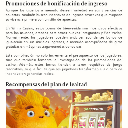
Promociones de bonificación de ingreso
Aunque los usuarios a menudo desean variedad en sus vivencias de
apuestas, también buscan incentivos de ingreso atractivos que mejoren
su vivencia primera con un sitio de apuestas.
En Winny Casino, estos bonos de bienvenida son incentivos efectivos
para los usuarios, creados para atraer nuevos integrantes y fidelizarlos.
Normalmente, los jugadores pueden anticipar abundantes bonos de
igualación en sus iniciales ingresos, a menudo acompañados de giros
gratuitas en máquinas tragamonedas conocidas.
Esta combinación no solo incrementa el presupuesto de los jugadores,
sino que también fomenta la investigación de las promociones del
casino. Además, estos bonos tienden a tener requisitos de juego
razonables, lo que facilita que los jugadores transformen sus dinero de
incentivo en ganancias reales.
Recompensas del plan de lealtad