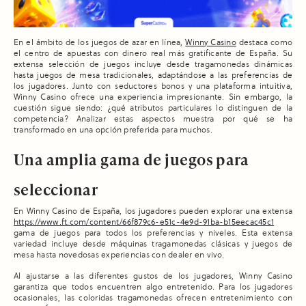
En el ámbito de los juegos de azar en línea,
Winny Casino
destaca como
el centro de apuestas con dinero real más gratificante de España. Su
extensa selección de juegos incluye desde tragamonedas dinámicas
hasta juegos de mesa tradicionales, adaptándose a las preferencias de
los jugadores. Junto con seductores bonos y una plataforma intuitiva,
Winny Casino ofrece una experiencia impresionante. Sin embargo, la
cuestión sigue siendo: ¿qué atributos particulares lo distinguen de la
competencia? Analizar estas aspectos muestra por qué se ha
transformado en una opción preferida para muchos.
Una amplia gama de juegos para
seleccionar
En Winny Casino de España, los jugadores pueden explorar una extensa
https://www.ft.com/content/66f879c6-e51c-4e9d-91ba-b15eecac45c1
gama de juegos para todos los preferencias y niveles. Esta extensa
variedad incluye desde máquinas tragamonedas clásicas y juegos de
mesa hasta novedosas experiencias con dealer en vivo.
Al ajustarse a las diferentes gustos de los jugadores, Winny Casino
garantiza que todos encuentren algo entretenido. Para los jugadores
ocasionales, las coloridas tragamonedas ofrecen entretenimiento con