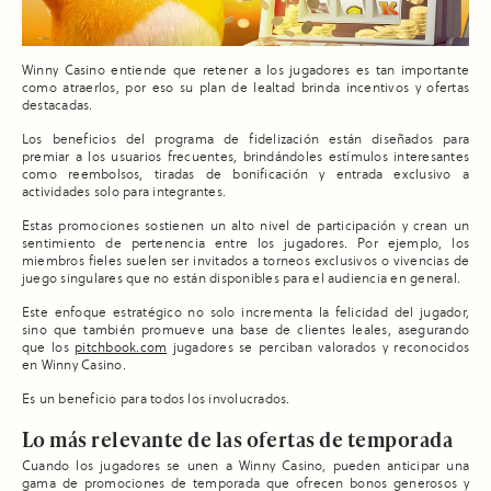
Winny Casino entiende que retener a los jugadores es tan importante
como atraerlos, por eso su plan de lealtad brinda incentivos y ofertas
destacadas.
Los beneficios del programa de fidelización están diseñados para
premiar a los usuarios frecuentes, brindándoles estímulos interesantes
como reembolsos, tiradas de bonificación y entrada exclusivo a
actividades solo para integrantes.
Estas promociones sostienen un alto nivel de participación y crean un
sentimiento de pertenencia entre los jugadores. Por ejemplo, los
miembros fieles suelen ser invitados a torneos exclusivos o vivencias de
juego singulares que no están disponibles para el audiencia en general.
Este enfoque estratégico no solo incrementa la felicidad del jugador,
sino que también promueve una base de clientes leales, asegurando
que los
pitchbook.com
jugadores se perciban valorados y reconocidos
en Winny Casino.
Es un beneficio para todos los involucrados.
Lo más relevante de las ofertas de temporada
Cuando los jugadores se unen a Winny Casino, pueden anticipar una
gama de promociones de temporada que ofrecen bonos generosos y