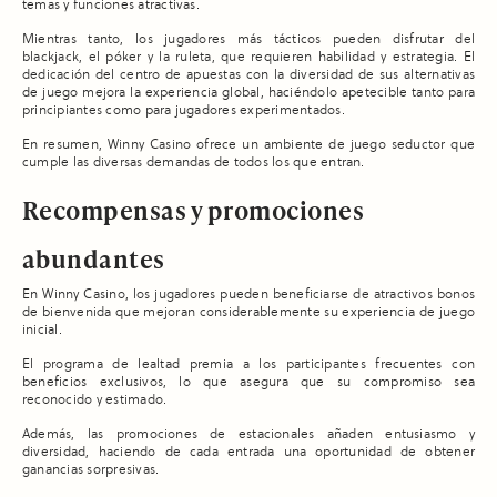
temas y funciones atractivas.
Mientras tanto, los jugadores más tácticos pueden disfrutar del
blackjack, el póker y la ruleta, que requieren habilidad y estrategia. El
dedicación del centro de apuestas con la diversidad de sus alternativas
de juego mejora la experiencia global, haciéndolo apetecible tanto para
principiantes como para jugadores experimentados.
En resumen, Winny Casino ofrece un ambiente de juego seductor que
cumple las diversas demandas de todos los que entran.
Recompensas y promociones
abundantes
En Winny Casino, los jugadores pueden beneficiarse de atractivos bonos
de bienvenida que mejoran considerablemente su experiencia de juego
inicial.
El programa de lealtad premia a los participantes frecuentes con
beneficios exclusivos, lo que asegura que su compromiso sea
reconocido y estimado.
Además, las promociones de estacionales añaden entusiasmo y
diversidad, haciendo de cada entrada una oportunidad de obtener
ganancias sorpresivas.