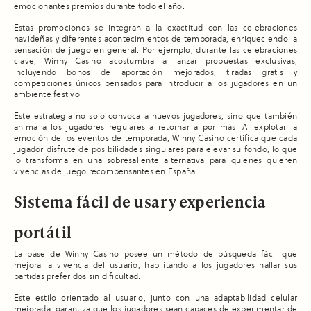
emocionantes premios durante todo el año.
Estas promociones se integran a la exactitud con las celebraciones
navideñas y diferentes acontecimientos de temporada, enriqueciendo la
sensación de juego en general. Por ejemplo, durante las celebraciones
clave, Winny Casino acostumbra a lanzar propuestas exclusivas,
incluyendo bonos de aportación mejorados, tiradas gratis y
competiciones únicos pensados para introducir a los jugadores en un
ambiente festivo.
Este estrategia no solo convoca a nuevos jugadores, sino que también
anima a los jugadores regulares a retornar a por más. Al explotar la
emoción de los eventos de temporada, Winny Casino certifica que cada
jugador disfrute de posibilidades singulares para elevar su fondo, lo que
lo transforma en una sobresaliente alternativa para quienes quieren
vivencias de juego recompensantes en España.
Sistema fácil de usar y experiencia
portátil
La base de Winny Casino posee un método de búsqueda fácil que
mejora la vivencia del usuario, habilitando a los jugadores hallar sus
partidas preferidos sin dificultad.
Este estilo orientado al usuario, junto con una adaptabilidad celular
mejorada, garantiza que los jugadores sean capaces de experimentar de