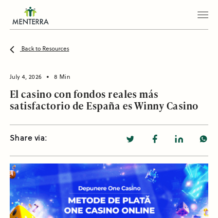
Back to Resources
July 4, 2026
8 Min
El casino con fondos reales más
satisfactorio de España es Winny Casino
Share via: