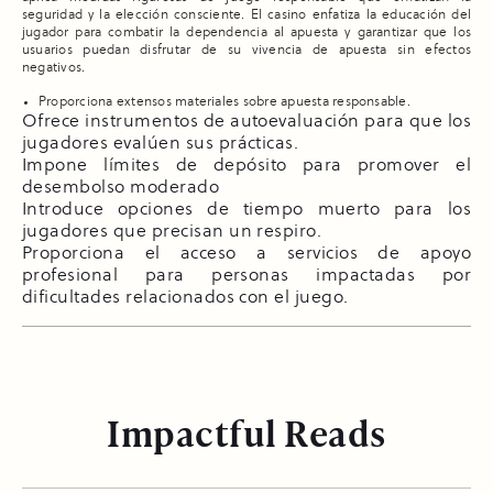
seguridad y la elección consciente. El casino enfatiza la educación del
jugador para combatir la dependencia al apuesta y garantizar que los
usuarios puedan disfrutar de su vivencia de apuesta sin efectos
negativos.
Proporciona extensos materiales sobre apuesta responsable.
Ofrece instrumentos de autoevaluación para que los
jugadores evalúen sus prácticas.
Impone límites de depósito para promover el
desembolso moderado
Introduce opciones de tiempo muerto para los
jugadores que precisan un respiro.
Proporciona el acceso a servicios de apoyo
profesional para personas impactadas por
dificultades relacionados con el juego.
Impactful Reads