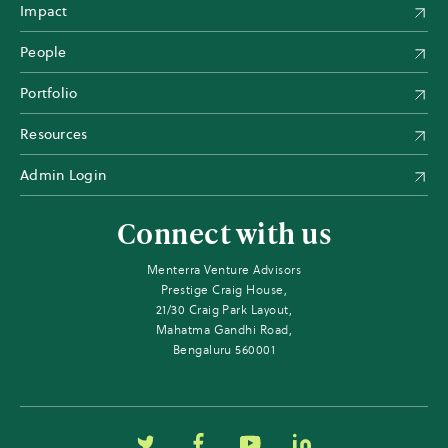
Impact
People
Portfolio
Resources
Admin Login
Connect with us
Menterra Venture Advisors
Prestige Craig House,
21/30 Craig Park Layout,
Mahatma Gandhi Road,
Bengaluru 560001