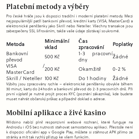
Platební metody a výběry
Pro české hráče jsou k dispozici tradiční i moderní platební metody. Mezi
nejpopulárnější patří bankovní převod, kreditní karty (VISA, MasterCard) a
elektronické peněženky jako Skrill nebo Neteller. Všechny transakce jsou
zabezpečeny SSL šifrováním, takže vaše údaje zůstávají soukromé.
Minimální
Čas
Metoda
Poplatky
vklad
zpracování
Bankovní
1‑3 pracovní
500 Kč
Žádné
převod
dny
VISA /
200 Kč
Okamžitě
0‑2 %
MasterCard
Skrill / Neteller
100 Kč
Do 1 hodiny
Žádné
Výběry jsou zpracovány rychle – elektronické peněženky obvykle během
30 minut, karty do 24 hodin a bankovní převod do 2‑3 pracovních dnů. Při
první výplatě je nutné projít proces KYC (poznání zákazníka), kde budete
muset nahrát občanský průkaz a případně doklad o adrese.
Mobilní aplikace a živé kasino
Wildsino nabízí plně responzivní webové rozhraní, které funguje na
Androidu i iOS bez nutnosti stahovat samostatnou aplikaci. Přestože není
k dispozici oficiální app v Google Play, můžete si stáhnout APK přímo ze
stránky a mít tak rychlý přístup ke všem funkcím.