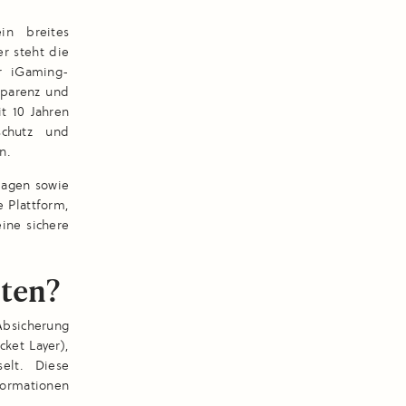
in breites
er steht die
er iGaming-
nsparenz und
it 10 Jahren
chutz und
n.
lagen sowie
e Plattform,
eine sichere
aten?
Absicherung
ket Layer),
elt. Diese
formationen