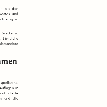
in, die den
updates und
ühzeitig zu
e Zwecke zu
. Sämtliche
nsbesondere
ahmen
spiellizenz.
Auflagen in
ontrollierte
ten und die