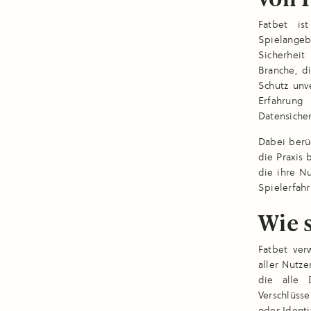
von 
Fatbet is
Spielangebo
Sicherheit
Branche, di
Schutz unve
Erfahrun
Datensicher
Dabei berü
die Praxis
die ihre Nu
Spielerfah
Wie 
Fatbet ver
aller Nutz
die alle 
Verschlüss