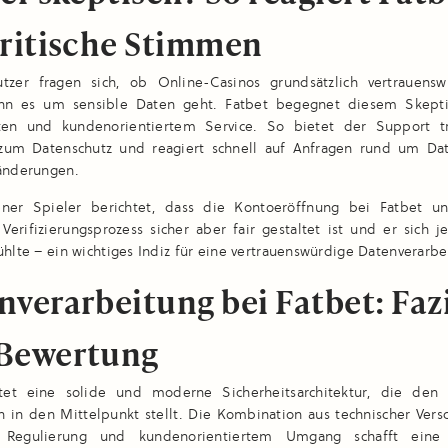
kritische Stimmen
zer fragen sich, ob Online-Casinos grundsätzlich vertrauensw
nn es um sensible Daten geht. Fatbet begegnet diesem Skepti
ten und kundenorientiertem Service. So bietet der Support t
zum Datenschutz und reagiert schnell auf Anfragen rund um Da
länderungen.
ener Spieler berichtet, dass die Kontoeröffnung bei Fatbet un
 Verifizierungsprozess sicher aber fair gestaltet ist und er sich j
ühlte – ein wichtiges Indiz für eine vertrauenswürdige Datenverarbe
nverarbeitung bei Fatbet: Faz
Bewertung
tet eine solide und moderne Sicherheitsarchitektur, die den
 in den Mittelpunkt stellt. Die Kombination aus technischer Vers
er Regulierung und kundenorientiertem Umgang schafft eine 