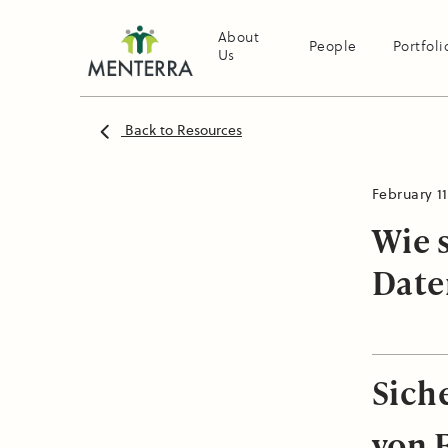
About
People
Portfoli
Us
Back to Resources
February 11
Wie s
Date
Sich