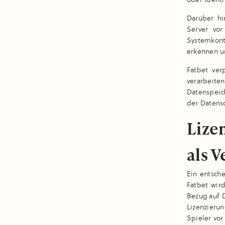
oder Ident
Darüber hi
Server vor
Systemkont
erkennen u
Fatbet ver
verarbeite
Datenspeic
der Datens
Lize
als 
Ein entsche
Fatbet wir
Bezug auf D
Lizenzieru
Spieler vor