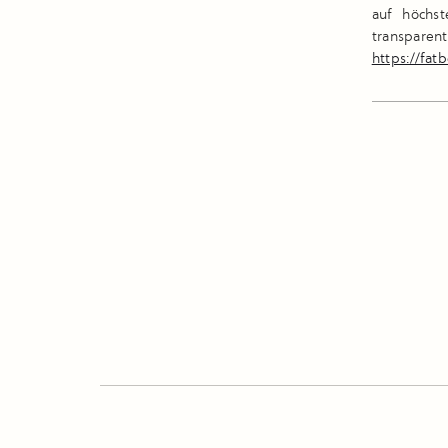
auf höchst
transparent
https://fa