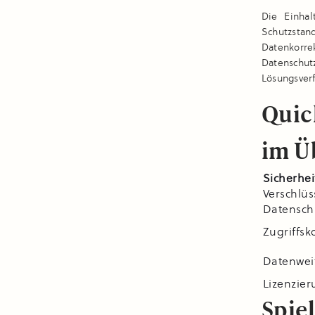
Die Einha
Schutzstan
Datenkorre
Datenschu
Lösungsver
Quic
im Ü
Sicherhei
Verschlü
Datensch
Zugriffsk
Datenwei
Lizenzie
Spiel