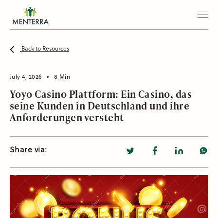
Back to Resources
July 4, 2026
8 Min
Yoyo Casino Plattform: Ein Casino, das
seine Kunden in Deutschland und ihre
Anforderungen versteht
Share via: