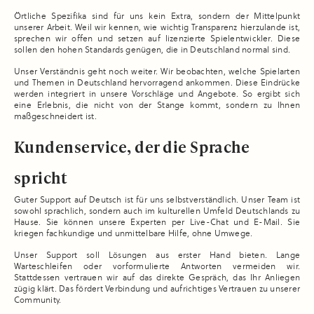
Örtliche Spezifika sind für uns kein Extra, sondern der Mittelpunkt
unserer Arbeit. Weil wir kennen, wie wichtig Transparenz hierzulande ist,
sprechen wir offen und setzen auf lizenzierte Spielentwickler. Diese
sollen den hohen Standards genügen, die in Deutschland normal sind.
Unser Verständnis geht noch weiter. Wir beobachten, welche Spielarten
und Themen in Deutschland hervorragend ankommen. Diese Eindrücke
werden integriert in unsere Vorschläge und Angebote. So ergibt sich
eine Erlebnis, die nicht von der Stange kommt, sondern zu Ihnen
maßgeschneidert ist.
Kundenservice, der die Sprache
spricht
Guter Support auf Deutsch ist für uns selbstverständlich. Unser Team ist
sowohl sprachlich, sondern auch im kulturellen Umfeld Deutschlands zu
Hause. Sie können unsere Experten per Live-Chat und E-Mail. Sie
kriegen fachkundige und unmittelbare Hilfe, ohne Umwege.
Unser Support soll Lösungen aus erster Hand bieten. Lange
Warteschleifen oder vorformulierte Antworten vermeiden wir.
Stattdessen vertrauen wir auf das direkte Gespräch, das Ihr Anliegen
zügig klärt. Das fördert Verbindung und aufrichtiges Vertrauen zu unserer
Community.