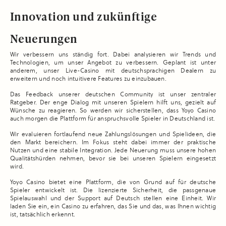
Innovation und zukünftige
Neuerungen
Wir verbessern uns ständig fort. Dabei analysieren wir Trends und
Technologien, um unser Angebot zu verbessern. Geplant ist unter
anderem, unser Live-Casino mit deutschsprachigen Dealern zu
erweitern und noch intuitivere Features zu einzubauen.
Das Feedback unserer deutschen Community ist unser zentraler
Ratgeber. Der enge Dialog mit unseren Spielern hilft uns, gezielt auf
Wünsche zu reagieren. So werden wir sicherstellen, dass Yoyo Casino
auch morgen die Plattform für anspruchsvolle Spieler in Deutschland ist.
Wir evaluieren fortlaufend neue Zahlungslösungen und Spielideen, die
den Markt bereichern. Im Fokus steht dabei immer der praktische
Nutzen und eine stabile Integration. Jede Neuerung muss unsere hohen
Qualitätshürden nehmen, bevor sie bei unseren Spielern eingesetzt
wird.
Yoyo Casino bietet eine Plattform, die von Grund auf für deutsche
Spieler entwickelt ist. Die lizenzierte Sicherheit, die passgenaue
Spielauswahl und der Support auf Deutsch stellen eine Einheit. Wir
laden Sie ein, ein Casino zu erfahren, das Sie und das, was Ihnen wichtig
ist, tatsächlich erkennt.