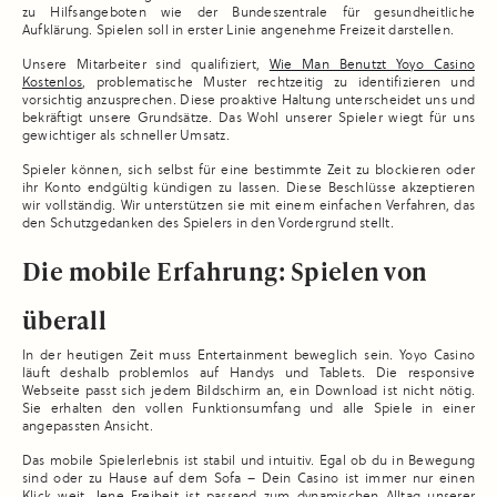
zu Hilfsangeboten wie der Bundeszentrale für gesundheitliche
Aufklärung. Spielen soll in erster Linie angenehme Freizeit darstellen.
Unsere Mitarbeiter sind qualifiziert,
Wie Man Benutzt Yoyo Casino
Kostenlos
, problematische Muster rechtzeitig zu identifizieren und
vorsichtig anzusprechen. Diese proaktive Haltung unterscheidet uns und
bekräftigt unsere Grundsätze. Das Wohl unserer Spieler wiegt für uns
gewichtiger als schneller Umsatz.
Spieler können, sich selbst für eine bestimmte Zeit zu blockieren oder
ihr Konto endgültig kündigen zu lassen. Diese Beschlüsse akzeptieren
wir vollständig. Wir unterstützen sie mit einem einfachen Verfahren, das
den Schutzgedanken des Spielers in den Vordergrund stellt.
Die mobile Erfahrung: Spielen von
überall
In der heutigen Zeit muss Entertainment beweglich sein. Yoyo Casino
läuft deshalb problemlos auf Handys und Tablets. Die responsive
Webseite passt sich jedem Bildschirm an, ein Download ist nicht nötig.
Sie erhalten den vollen Funktionsumfang und alle Spiele in einer
angepassten Ansicht.
Das mobile Spielerlebnis ist stabil und intuitiv. Egal ob du in Bewegung
sind oder zu Hause auf dem Sofa – Dein Casino ist immer nur einen