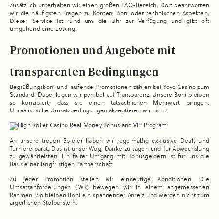
Zusätzlich unterhalten wir einen großen FAQ-Bereich. Dort beantworten
wir die häufigsten Fragen zu Konten, Boni oder technischen Aspekten.
Dieser Service ist rund um die Uhr zur Verfügung und gibt oft
umgehend eine Lösung.
Promotionen und Angebote mit
transparenten Bedingungen
Begrüßungsboni und laufende Promotionen zählen bei Yoyo Casino zum
Standard. Dabei legen wir penibel auf Transparenz. Unsere Boni bleiben
so konzipiert, dass sie einen tatsächlichen Mehrwert bringen.
Unrealistische Umsatzbedingungen akzeptieren wir nicht.
An unsere treuen Spieler haben wir regelmäßig exklusive Deals und
Turniere parat. Das ist unser Weg, Danke zu sagen und für Abwechslung
zu gewährleisten. Ein fairer Umgang mit Bonusgeldern ist für uns die
Basis einer langfristigen Partnerschaft.
Zu jeder Promotion stellen wir eindeutige Konditionen. Die
Umsatzanforderungen (WR) bewegen wir in einem angemessenen
Rahmen. So bleiben Boni ein spannender Anreiz und werden nicht zum
ärgerlichen Stolperstein.