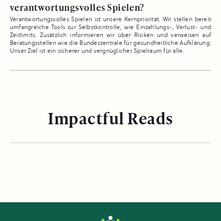
verantwortungsvolles Spielen?
Verantwortungsvolles Spielen ist unsere Kernpriorität. Wir stellen bereit
umfangreiche Tools zur Selbstkontrolle, wie Einzahlungs-, Verlust- und
Zeitlimits. Zusätzlich informieren wir über Risiken und verweisen auf
Beratungsstellen wie die Bundeszentrale für gesundheitliche Aufklärung.
Unser Ziel ist ein sicherer und vergnüglicher Spielraum für alle.
Impactful Reads