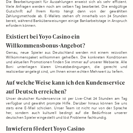
Die Bearbeitungszeit für Auszahlungen erweist sich als sehr effizient.
Viele Anfragen werden noch am selben Tag bearbeitet. Die endgültige
Gutschrift auf Ihrem Konto hängt dann von der gewählten
Zahlungsmethode ab. E-Wallets stehen oft innerhalb von 24 Stunden
bereit, während Banküberweisungen einige Bankarbeitstage in Anspruch
erfordern können.
Existiert bei Yoyo Casino ein
Willkommensbonus-Angebot?
Genau, neue Spieler aus Deutschland werden mit einem reizvollen
Willkommenspaket willkommen geheißen. Die konkreten Konditionen
und aktuellen Promotionen finden Sie immer auf unserer Webseite. Alle
Boni unterliegen klaren Umsatzbedingungen, die gerecht und
realisierbar angelegt sind, um Ihnen einen echten Mehrwert zu liefern.
Auf welche Weise kann ich den Kundenservice
auf Deutsch erreichen?
Unser deutscher Kundenservice ist per Live-Chat 24 Stunden am Tag
verfügbar und gewährt prompte Hilfe. Darüber hinaus können Sie uns
stets eine E-Mail schicken. Unser Team ist nicht nur von der Sprache
her, sondern auch kulturell bedingt auf die Bedürfnisse unserer
deutschen Spieler eingestellt und löst Probleme fachkundig.
Inwiefern fördert Yoyo Casino