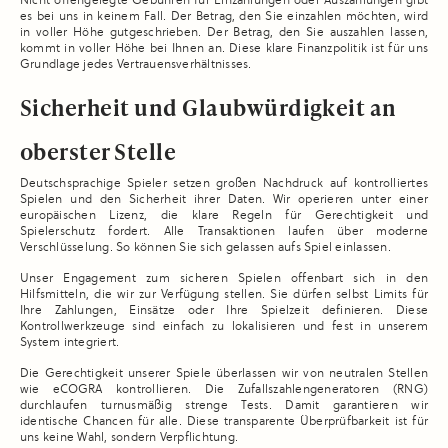
Nicht offengelegte Gebühren für Einzahlungen oder Auszahlungen gibt
es bei uns in keinem Fall. Der Betrag, den Sie einzahlen möchten, wird
in voller Höhe gutgeschrieben. Der Betrag, den Sie auszahlen lassen,
kommt in voller Höhe bei Ihnen an. Diese klare Finanzpolitik ist für uns
Grundlage jedes Vertrauensverhältnisses.
Sicherheit und Glaubwürdigkeit an
oberster Stelle
Deutschsprachige Spieler setzen großen Nachdruck auf kontrolliertes
Spielen und den Sicherheit ihrer Daten. Wir operieren unter einer
europäischen Lizenz, die klare Regeln für Gerechtigkeit und
Spielerschutz fordert. Alle Transaktionen laufen über moderne
Verschlüsselung. So können Sie sich gelassen aufs Spiel einlassen.
Unser Engagement zum sicheren Spielen offenbart sich in den
Hilfsmitteln, die wir zur Verfügung stellen. Sie dürfen selbst Limits für
Ihre Zahlungen, Einsätze oder Ihre Spielzeit definieren. Diese
Kontrollwerkzeuge sind einfach zu lokalisieren und fest in unserem
System integriert.
Die Gerechtigkeit unserer Spiele überlassen wir von neutralen Stellen
wie eCOGRA kontrollieren. Die Zufallszahlengeneratoren (RNG)
durchlaufen turnusmäßig strenge Tests. Damit garantieren wir
identische Chancen für alle. Diese transparente Überprüfbarkeit ist für
uns keine Wahl, sondern Verpflichtung.