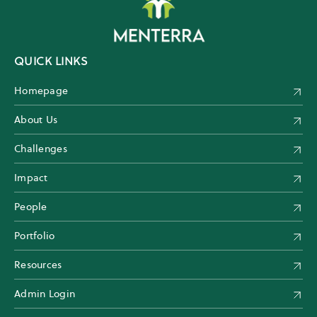
QUICK LINKS
Homepage
About Us
Challenges
Impact
People
Portfolio
Resources
Admin Login