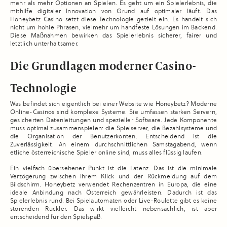
mehr als mehr Optionen an Spielen. Es geht um ein Spielerlebnis, die
mithilfe digitaler Innovation von Grund auf optimaler läuft. Das
Honeybetz Casino setzt diese Technologie gezielt ein. Es handelt sich
nicht um hohle Phrasen, vielmehr um handfeste Lösungen im Backend.
Diese Maßnahmen bewirken das Spielerlebnis sicherer, fairer und
letztlich unterhaltsamer.
Die Grundlagen moderner Casino-
Technologie
Was befindet sich eigentlich bei einer Website wie Honeybetz? Moderne
Online-Casinos sind komplexe Systeme. Sie umfassen starken Servern,
gesicherten Datenleitungen und spezieller Software. Jede Komponente
muss optimal zusammenspielen: die Spielserver, die Bezahlsysteme und
die Organisation der Benutzerkonten. Entscheidend ist die
Zuverlässigkeit. An einem durchschnittlichen Samstagabend, wenn
etliche österreichische Spieler online sind, muss alles flüssig laufen.
Ein vielfach übersehener Punkt ist die Latenz. Das ist die minimale
Verzögerung zwischen Ihrem Klick und der Rückmeldung auf dem
Bildschirm. Honeybetz verwendet Rechenzentren in Europa, die eine
ideale Anbindung nach Österreich gewährleisten. Dadurch ist das
Spielerlebnis rund. Bei Spielautomaten oder Live-Roulette gibt es keine
störenden Ruckler. Das wirkt vielleicht nebensächlich, ist aber
entscheidend für den Spielspaß.