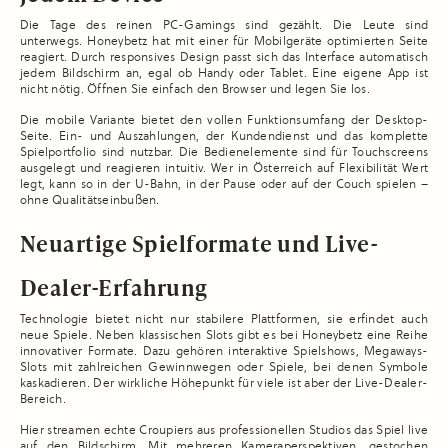
Die Tage des reinen PC-Gamings sind gezählt. Die Leute sind
unterwegs. Honeybetz hat mit einer für Mobilgeräte optimierten Seite
reagiert. Durch responsives Design passt sich das Interface automatisch
jedem Bildschirm an, egal ob Handy oder Tablet. Eine eigene App ist
nicht nötig. Öffnen Sie einfach den Browser und legen Sie los.
Die mobile Variante bietet den vollen Funktionsumfang der Desktop-
Seite. Ein- und Auszahlungen, der Kundendienst und das komplette
Spielportfolio sind nutzbar. Die Bedienelemente sind für Touchscreens
ausgelegt und reagieren intuitiv. Wer in Österreich auf Flexibilität Wert
legt, kann so in der U-Bahn, in der Pause oder auf der Couch spielen –
ohne Qualitätseinbußen.
Neuartige Spielformate und Live-
Dealer-Erfahrung
Technologie bietet nicht nur stabilere Plattformen, sie erfindet auch
neue Spiele. Neben klassischen Slots gibt es bei Honeybetz eine Reihe
innovativer Formate. Dazu gehören interaktive Spielshows, Megaways-
Slots mit zahlreichen Gewinnwegen oder Spiele, bei denen Symbole
kaskadieren. Der wirkliche Höhepunkt für viele ist aber der Live-Dealer-
Bereich.
Hier streamen echte Croupiers aus professionellen Studios das Spiel live
auf den Bildschirm. Mit mehreren Kameraperspektiven, gestochen