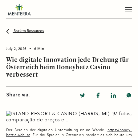
Back to Resources
July 2, 2026
6 Min
Wie digitale Innovation jede Drehung für
Österreich beim Honeybetz Casino
verbessert
Share via:
Der Bereich der digitalen Unterhaltung ist im Wandel
https://honey-
betz.eu/de-at
. Für die Spieler in Österreich handelt es sich heute um