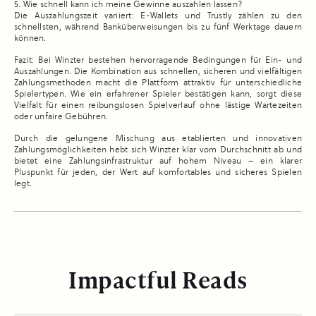
5. Wie schnell kann ich meine Gewinne auszahlen lassen?
Die Auszahlungszeit variiert: E-Wallets und Trustly zählen zu den
schnellsten, während Banküberweisungen bis zu fünf Werktage dauern
können.
Fazit: Bei Winzter bestehen hervorragende Bedingungen für Ein- und
Auszahlungen. Die Kombination aus schnellen, sicheren und vielfältigen
Zahlungsmethoden macht die Plattform attraktiv für unterschiedliche
Spielertypen. Wie ein erfahrener Spieler bestätigen kann, sorgt diese
Vielfalt für einen reibungslosen Spielverlauf ohne lästige Wartezeiten
oder unfaire Gebühren.
Durch die gelungene Mischung aus etablierten und innovativen
Zahlungsmöglichkeiten hebt sich Winzter klar vom Durchschnitt ab und
bietet eine Zahlungsinfrastruktur auf hohem Niveau – ein klarer
Pluspunkt für jeden, der Wert auf komfortables und sicheres Spielen
legt.
Impactful Reads