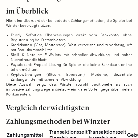
im Überblick
Hier eine Übersicht der beliebtesten Zahlungsmethoden, die Spieler bei
Winzter bevorzugt nutzen:
Trustly: Sofortige Überweisungen direkt vom Bankkonto, ohne
Registrierung bei Drittanbietern.
Kreditkarten (Visa, Mastercard): Weit verbreitet und zuverlässig, oft
mit Bonuskompatibilität.
Skrill & Neteller: E-Wallets mit schneller Abwicklung und hoher
Nutzerfreundlichkeit.
Paysafecard: Prepaid-Lösung für Spieler, die keine Bankdaten online
teilen möchten.
Kryptowährungen (Bitcoin, Ethereum): Moderne, dezentrale
Zahlungsmittel mit schneller Abwicklung.
Diese Auswahl zeigt, dass Winzter sowohl traditionelle als auch
innovative Zahlungswege anbietet – ein klarer Vorteil gegenüber vielen
Konkurrenten.
Vergleich der wichtigsten
Zahlungsmethoden bei Winzter
Transaktionszeit
Transaktionszeit
Zahlungsmittel
Geb