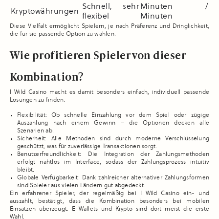
Schnell, sehr
Minuten /
Kryptowährungen
flexibel
Minuten
Diese Vielfalt ermöglicht Spielern, je nach Präferenz und Dringlichkeit,
die für sie passende Option zu wählen.
Wie profitieren Spieler von dieser
Kombination?
I Wild Casino macht es damit besonders einfach, individuell passende
Lösungen zu finden:
Flexibilität: Ob schnelle Einzahlung vor dem Spiel oder zügige
Auszahlung nach einem Gewinn – die Optionen decken alle
Szenarien ab.
Sicherheit: Alle Methoden sind durch moderne Verschlüsselung
geschützt, was für zuverlässige Transaktionen sorgt.
Benutzerfreundlichkeit: Die Integration der Zahlungsmethoden
erfolgt nahtlos im Interface, sodass der Zahlungsprozess intuitiv
bleibt.
Globale Verfügbarkeit: Dank zahlreicher alternativer Zahlungsformen
sind Spieler aus vielen Ländern gut abgedeckt.
Ein erfahrener Spieler, der regelmäßig bei I Wild Casino ein- und
auszahlt, bestätigt, dass die Kombination besonders bei mobilen
Einsätzen überzeugt: E-Wallets und Krypto sind dort meist die erste
Wahl.