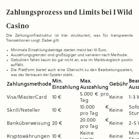
Zahlungsprozess und Limits bei I Wild
Casino
Die Zahlungsinfrastruktur ist klar strukturiert, was für transparente
Transaktionen sorgt. Dabei gilt:
Minimale Einzahlungsbeträge starten meist bei 10 Euro.
Auszahlungsgrenzen sind großzügiger und variieren nach Methode.
Gebühren fallen kaum bis gar nicht an, was im Marktvergleich positiv
auffällt.
Die Plattform bietet auch eine Übersicht zu den Bearbeitungszeiten,
was das Vertrauen der Spieler stärkt.
Min.
Max.
Bear
Zahlungsmethode
Gebühr
Einzahlung
Auszahlung
Aus
5.000 € pro
Visa/MasterCard
10 €
Keine
1-3
Tag
10.000 €
Sof
Skrill/Neteller
10 €
Keine
pro Tag
Stu
20.000 €
Banküberweisung
20 €
Keine
2-5
pro Tag
Keine
Mi
Kryptowährungen
10 €
Keine