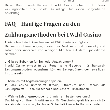
Limits
Stu
Diese Daten verdeutlichen: I Wild Casino schafft mit dieser
Zahlungsvielfalt eine solide Grundlage für einen sorgenfreien
Spielalltag.
FAQ – Häufige Fragen zu den
Zahlungsmethoden bei I Wild Casino
1. Wie schnell sind Einzahlungen bei I Wild Casino verfügbar?
Die meisten Einzahlungen, speziell per Kreditkarte und E-Wallets, sind
sofort oder innerhalb von wenigen Minuten auf dem Spielerkonto
sichtbar.
2. Gibt es Gebühren für Ein- oder Auszahlungen?
I Wild Casino erhebt in der Regel keine Gebühren für Standard-
Zahlungsmethoden. Ausnahme können Bankgebühren der jeweiligen
Institute sein.
3. Kann ich mit Kryptowährungen spielen?
Ja, das Casino unterstützt Bitcoin, Ethereum und Litecoin als
Zahlungsmittel – ideal für schnelle und sichere Transaktionen.
4. Welche Zahlungsmethode ist für mich am besten geeignet?
Das hängt von Ihren Prioritäten ab: Für Geschwindigkeit bieten sich E-
Wallets oder Krypto an, bei hoher Sicherheit klassische Bankmethoden.