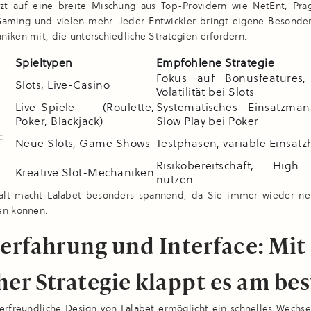
tzt auf eine breite Mischung aus Top-Providern wie NetEnt, Prag
Gaming und vielen mehr. Jeder Entwickler bringt eigene Besonde
iken mit, die unterschiedliche Strategien erfordern.
Spieltypen
Empfohlene Strategie
Fokus auf Bonusfeatures,
Slots, Live-Casino
Volatilität bei Slots
Live-Spiele (Roulette,
Systematisches Einsatzma
Poker, Blackjack)
Slow Play bei Poker
c
Neue Slots, Game Shows
Testphasen, variable Einsat
Risikobereitschaft, High V
Kreative Slot-Mechaniken
nutzen
falt macht Lalabet besonders spannend, da Sie immer wieder ne
en können.
lerfahrung und Interface: Mit
her Strategie klappt es am be
erfreundliche Design von Lalabet ermöglicht ein schnelles Wechse