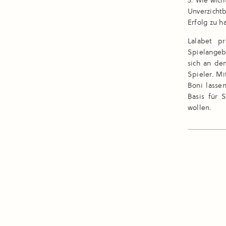
5. Wie wic
Unverzichtb
Erfolg zu h
Lalabet pr
Spielangeb
sich an de
Spieler. M
Boni lasse
Basis für 
wollen.