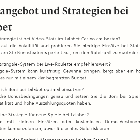
langebot und Strategien bei
bet
trategie ist bei Video-Slots im Lalabet Casino am besten?
 auf die Volatilität und probieren Sie niedrige Einsätze bei Slot
tzen Sie Bonusfeatures gezielt aus, um den Spielspaß zu maximier
 Martingale-System bei Live-Roulette empfehlenswert?
gale-System kann kurzfristig Gewinne bringen, birgt aber ein ho
 es nur mit einem klar begrenzten Budget.
 ich Boni bei Lalabet optimal einsetzen?
die Bonusbedingungen genau und setzen Sie die Boni bei Spiel
latilität und hohe Auszahlungsquoten haben.
eine Strategie für neue Spiele bei Lalabet?
ie mit kleinen Einsätzen oder kostenlosen Demo-Version
ten kennenzulernen, bevor Sie echtes Geld riskieren.