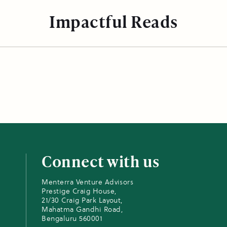
Impactful Reads
Connect with us
Menterra Venture Advisors
Prestige Craig House,
21/30 Craig Park Layout,
Mahatma Gandhi Road,
Bengaluru 560001