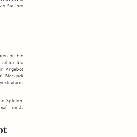
ie Sie Ihre
aten bis hin
 sollten Sie
dem Angebot
 Blackjack
nusfeatures
und Spielen.
auf Trends
ot