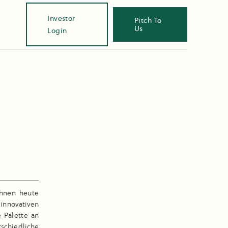
Investor
Pitch To
Us
Login
Ihnen heute
 innovativen
 Palette an
schiedliche