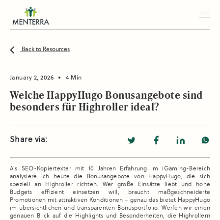
Back to Resources
January 2, 2026
4 Min
Welche HappyHugo Bonusangebote sind
besonders für Highroller ideal?
Share via:
Als SEO-Kopiertexter mit 10 Jahren Erfahrung im iGaming-Bereich
analysiere ich heute die Bonusangebote von HappyHugo, die sich
speziell an Highroller richten. Wer große Einsätze liebt und hohe
Budgets effizient einsetzen will, braucht maßgeschneiderte
Promotionen mit attraktiven Konditionen – genau das bietet HappyHugo
im übersichtlichen und transparenten Bonusportfolio. Werfen wir einen
genauen Blick auf die Highlights und Besonderheiten, die Highrollern