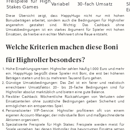
Freispiele für High
Variabel
30-fach Umsatz
S
Stakes Games
E
Diese Übersicht zeigt, dass HappyHugo nicht nur mit hohen
Bonusbeträgen arbeitet, sondern auch die Bedingungen für Highroller
angenehm gestaltet sind. Wichtig: Das Cashback ohne
Umsatzbedingungen ist ein starkes Argument für Spieler mit hohen
Einsätzen, da hierbei ein echter Mehrwert ohne Reue entsteht.
Welche Kriterien machen diese Boni
für Highroller besonders?
Hohe Einzahlungsgrenzen: Highroller zahlen häufig 1.000 Euro und mehr
ein. HappyHugo begrüßt diese Spieler mit Boni, die erst bei höheren
Beträgen starten und bis zu mehreren Tausend Euro gehen.
Günstige Umsatzbedingungen: Das Ziel ist ein fairer und realistisch
erreichbarer Umsatzfaktor. 20- bis 25-fache Bedingungen sind für
Highroller absolut marktüblich und bieten eine gute Balance.
Flexibler Cashback: Wöchentliche Rückzahlungen von Verlusten oder
Einsatzanteilen ohne zusätzliche Bedingungen geben Sicherheit und
ermöglichen ein entspanntes Spiel.
Personalisierter VIP-Service: Highroller profitieren oft von einem
eigenen Account-Manager, der individuelle Boni und maßgeschneiderte
Aktionen organisiert.
Spezialisierte Freispiele für High Stakes: Freispiele werden meist für
Spiele vergeben, bei denen Highroller ihre bevorzugten Einsätze setzen