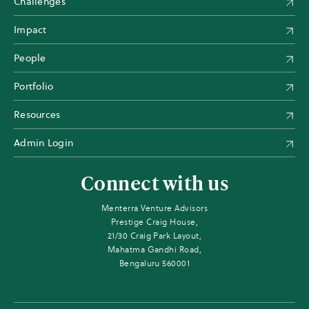
Challenges
Impact
People
Portfolio
Resources
Admin Login
Connect with us
Menterra Venture Advisors
Prestige Craig House,
21/30 Craig Park Layout,
Mahatma Gandhi Road,
Bengaluru 560001