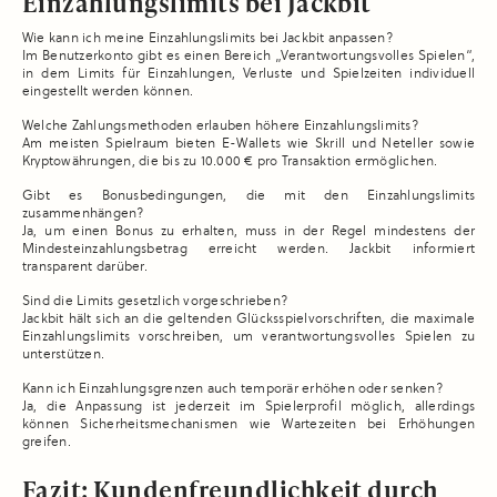
Einzahlungslimits bei Jackbit
Wie kann ich meine Einzahlungslimits bei Jackbit anpassen?
Im Benutzerkonto gibt es einen Bereich „Verantwortungsvolles Spielen“,
in dem Limits für Einzahlungen, Verluste und Spielzeiten individuell
eingestellt werden können.
Welche Zahlungsmethoden erlauben höhere Einzahlungslimits?
Am meisten Spielraum bieten E-Wallets wie Skrill und Neteller sowie
Kryptowährungen, die bis zu 10.000 € pro Transaktion ermöglichen.
Gibt es Bonusbedingungen, die mit den Einzahlungslimits
zusammenhängen?
Ja, um einen Bonus zu erhalten, muss in der Regel mindestens der
Mindesteinzahlungsbetrag erreicht werden. Jackbit informiert
transparent darüber.
Sind die Limits gesetzlich vorgeschrieben?
Jackbit hält sich an die geltenden Glücksspielvorschriften, die maximale
Einzahlungslimits vorschreiben, um verantwortungsvolles Spielen zu
unterstützen.
Kann ich Einzahlungsgrenzen auch temporär erhöhen oder senken?
Ja, die Anpassung ist jederzeit im Spielerprofil möglich, allerdings
können Sicherheitsmechanismen wie Wartezeiten bei Erhöhungen
greifen.
Fazit: Kundenfreundlichkeit durch