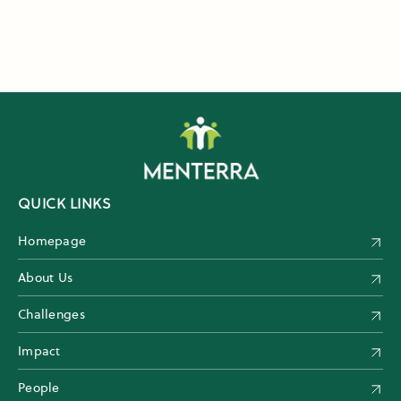
QUICK LINKS
Homepage
About Us
Challenges
Impact
People