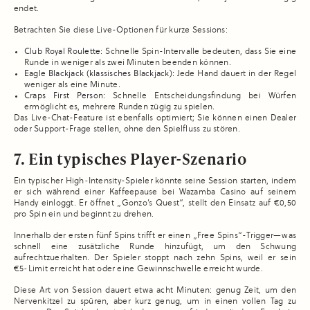
endet.
Betrachten Sie diese Live-Optionen für kurze Sessions:
Club Royal Roulette:
Schnelle Spin-Intervalle bedeuten, dass Sie eine
Runde in weniger als zwei Minuten beenden können.
Eagle Blackjack (klassisches Blackjack):
Jede Hand dauert in der Regel
weniger als eine Minute.
Craps First Person:
Schnelle Entscheidungsfindung bei Würfen
ermöglicht es, mehrere Runden zügig zu spielen.
Das Live-Chat-Feature ist ebenfalls optimiert; Sie können einen Dealer
oder Support-Frage stellen, ohne den Spielfluss zu stören.
7. Ein typisches Player-Szenario
Ein typischer High‑Intensity-Spieler könnte seine Session starten, indem
er sich während einer Kaffeepause bei Wazamba Casino auf seinem
Handy einloggt. Er öffnet „Gonzo’s Quest“, stellt den Einsatz auf €0,50
pro Spin ein und beginnt zu drehen.
Innerhalb der ersten fünf Spins trifft er einen „Free Spins“-Trigger—was
schnell eine zusätzliche Runde hinzufügt, um den Schwung
aufrechtzuerhalten. Der Spieler stoppt nach zehn Spins, weil er sein
€5‑Limit erreicht hat oder eine Gewinnschwelle erreicht wurde.
Diese Art von Session dauert etwa acht Minuten: genug Zeit, um den
Nervenkitzel zu spüren, aber kurz genug, um in einen vollen Tag zu