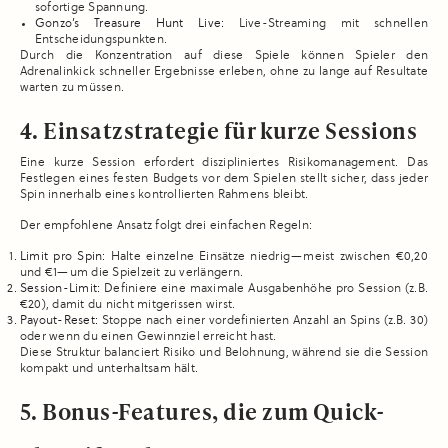
sofortige Spannung.
Gonzo’s Treasure Hunt Live:
Live-Streaming mit schnellen
Entscheidungspunkten.
Durch die Konzentration auf diese Spiele können Spieler den
Adrenalinkick schneller Ergebnisse erleben, ohne zu lange auf Resultate
warten zu müssen.
4. Einsatzstrategie für kurze Sessions
Eine kurze Session erfordert diszipliniertes Risikomanagement. Das
Festlegen eines festen Budgets vor dem Spielen stellt sicher, dass jeder
Spin innerhalb eines kontrollierten Rahmens bleibt.
Der empfohlene Ansatz folgt drei einfachen Regeln:
Limit pro Spin:
Halte einzelne Einsätze niedrig—meist zwischen €0,20
und €1—um die Spielzeit zu verlängern.
Session-Limit:
Definiere eine maximale Ausgabenhöhe pro Session (z.B.
€20), damit du nicht mitgerissen wirst.
Payout-Reset:
Stoppe nach einer vordefinierten Anzahl an Spins (z.B. 30)
oder wenn du einen Gewinnziel erreicht hast.
Diese Struktur balanciert Risiko und Belohnung, während sie die Session
kompakt und unterhaltsam hält.
5. Bonus-Features, die zum Quick-