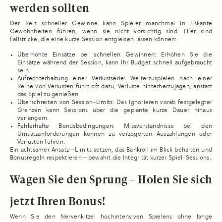
werden sollten
Der Reiz schneller Gewinne kann Spieler manchmal in riskante
Gewohnheiten führen, wenn sie nicht vorsichtig sind. Hier sind
Fallstricke, die eine kurze Session entgleisen lassen können:
Überhöhte Einsätze bei schnellen Gewinnen:
Erhöhen Sie die
Einsätze während der Session, kann Ihr Budget schnell aufgebraucht
sein.
Aufrechterhaltung einer Verlustserie:
Weiterzuspielen nach einer
Reihe von Verlusten führt oft dazu, Verluste hinterherzujagen, anstatt
das Spiel zu genießen.
Überschreiten von Session-Limits:
Das Ignorieren vorab festgelegter
Grenzen kann Sessions über die geplante kurze Dauer hinaus
verlängern.
Fehlerhafte Bonusbedingungen:
Missverständnisse bei den
Umsatzanforderungen können zu verzögerten Auszahlungen oder
Verlusten führen.
Ein achtsamer Ansatz—Limits setzen, das Bankroll im Blick behalten und
Bonusregeln respektieren—bewahrt die Integrität kurzer Spiel‑Sessions.
Wagen Sie den Sprung – Holen Sie sich
jetzt Ihren Bonus!
Wenn Sie den Nervenkitzel hochintensiven Spielens ohne lange