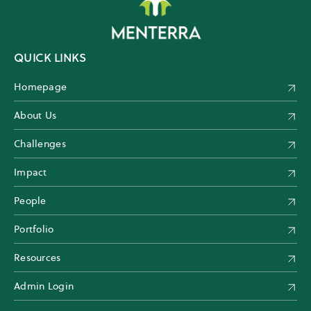
QUICK LINKS
Homepage
About Us
Challenges
Impact
People
Portfolio
Resources
Admin Login