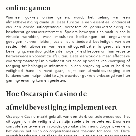
online gamen
Wanneer gokkers online gamen, wordt het belang van een
afmeldbevestiging duidelijk. Deze functie is een essentieel onderdeel
van een goede uitlogstrategie, verbetert de gebruikersbeleving en
beschermt gebruikersinformatie. Spelers bewegen zich vaak in snelle
virtuele werelden, waar impulsieve beslissingen tot ongewenste
gevolgen kunnen leiden, zoals het onbedoeld beëindigen van een
sessie. Het uitvoeren van een uitlogverificatie fungeert als een
beveiliging, waardoor gokkers de mogelijkheid hebben om hun keuze te
heroverwegen voordat ze afsluiten. Deze eenvoudige maar effectieve
voorzorgsmaatregel minimaliseert het risico op verlies van voortgang of
toegang tot belangrijke informatie. In een omgeving waar vrijheid en
veiligheid hand in hand gaan, blijkt een afmeldbevestiging een
fundamenteel hulpmiddel te zijn, waardoor gokkers onbezorgd van hun
gaming-ervaring kunnen genieten.
Hoe Oscarspin Casino de
afmeldbevestiging implementeert
Oscarspin Casino maakt gebruik van een sterk controleproces voor het
uitloggen om de veiligheid van zijn spelers te verbeteren. Door een
controlefase te vereisen voordat gebruikers kunnen uitloggen, verkleint
het casino het risico op ongeautoriseerde toegang tot accounts. Deze