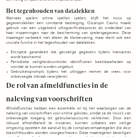
Het tegenhouden van datalekken
Wanneer spelers online spellen spelen, blijft het risico op
gegevenslekken een constante bedreiging. Oscarspin Casino maakt
gebruik van een uitgebreid uitlogverificatieproces als onderdeel van
haar inspanningen naar de bescherming van spelersgegevens. Deze
maatregel verbetert niet alleen de klantervaring, maar dient ook een
cruciale functie in het tegenhouden van datalekken.
Encryptie garandeert dat gevoelige gegevens tijdens transacties
wordt beschermd.
Periodieke veiligheidscontroles identificeren kwetsbaarheden op
voordat ze kunnen worden uitgebuit.
Gebruikersprompts tijdens het uitloggen nemen de vrees voor
onbevoegde inbraak verwijderen.
De rol van afmeldfuncties in de
naleving van voorschriften
Afmeldfuncties hebben een essentiële rol bij het waarborgen van de
naleving van voorschriften voor online goksites, omdat ze de risico’s van
onbevoegde toegang tot gebruikersaccounts verkleinen. Door een
robuust afmeldbeleid te invoeren, kunnen uitbaters een veilige
omgeving opzetten die aansluit bij de compliancemaatregelen die door
toezichthouders worden voorgeschreven. Deze maatregelen beveiligen