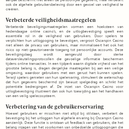
aanpak beschermt niet alleen de persoonlijke gegevens, maar verbetert
ook de algehele gebruikersbeleving door een gevoel van veiligheid te
creëren.
Verbeterde veiligheidsmaatregelen
Verbeterde beveiligingsmaatregelen vormen een hoeksteen van
hedendaagse online casino’s, en de uitlogbevestiging speelt een
essentiële rol in de veiligheid van gebruikers. Door spelers te
verplichten hun uitlogpoging te bevestigen, vergroot Oscarspin Casino
niet alleen de privacy van gebruikers, maar minimaliseert het ook het
risico op niet-geautoriseerde toegang tot persoonlijke accounts. Deze
beveiligingslaag wordt aangevuld door sterke
dataversleutelingsprotocollen die gevoelige informatie beschermen
tijdens online transacties. In een tijdperk waarin digitale vrijheid van het
grootste belang is, dragen dergelijke maatregelen bij aan een veilige
omgeving, waardoor gebruikers met een gerust hart kunnen spelen.
Terwijl spelers genieten van hun spelervaring, stimuleert de wetenschap
dat hun gegevens beschermd zijn bewust spelgedrag en schrikt het
potentiële bedreigingen af. De inzet van Oscarspin Casino voor
uitlogbevestiging illustreert dan ook hun toewijding aan het handhaven
van een veilig spelecosysteem.
Verbetering van de gebruikerservaring
Hoewel gebruikers er misschien niet altijd bij stilstaan, verbetert de
bevestiging bij het uitloggen hun algehele ervaring bij Oscarspin Casino
aanzienlijk. Deze functie is ontstaan uit feedback van gebruikers, die het
belang inzagen van het voorkomen van onbedoelde uitlogpogingen die