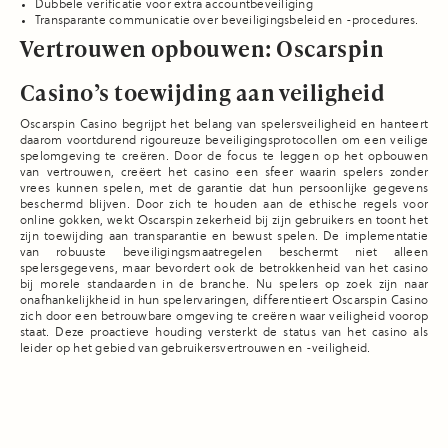
Dubbele verificatie voor extra accountbeveiliging
Transparante communicatie over beveiligingsbeleid en -procedures.
Vertrouwen opbouwen: Oscarspin
Casino’s toewijding aan veiligheid
Oscarspin Casino begrijpt het belang van spelersveiligheid en hanteert
daarom voortdurend rigoureuze beveiligingsprotocollen om een veilige
spelomgeving te creëren. Door de focus te leggen op het opbouwen
van vertrouwen, creëert het casino een sfeer waarin spelers zonder
vrees kunnen spelen, met de garantie dat hun persoonlijke gegevens
beschermd blijven. Door zich te houden aan de ethische regels voor
online gokken, wekt Oscarspin zekerheid bij zijn gebruikers en toont het
zijn toewijding aan transparantie en bewust spelen. De implementatie
van robuuste beveiligingsmaatregelen beschermt niet alleen
spelersgegevens, maar bevordert ook de betrokkenheid van het casino
bij morele standaarden in de branche. Nu spelers op zoek zijn naar
onafhankelijkheid in hun spelervaringen, differentieert Oscarspin Casino
zich door een betrouwbare omgeving te creëren waar veiligheid voorop
staat. Deze proactieve houding versterkt de status van het casino als
leider op het gebied van gebruikersvertrouwen en -veiligheid.