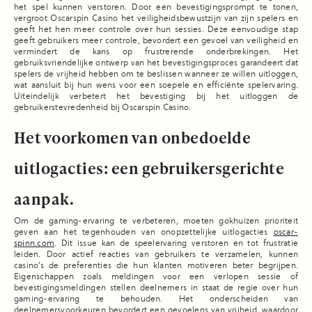
het spel kunnen verstoren. Door een bevestigingsprompt te tonen,
vergroot Oscarspin Casino het veiligheidsbewustzijn van zijn spelers en
geeft het hen meer controle over hun sessies. Deze eenvoudige stap
geeft gebruikers meer controle, bevordert een gevoel van veiligheid en
vermindert de kans op frustrerende onderbrekingen. Het
gebruiksvriendelijke ontwerp van het bevestigingsproces garandeert dat
spelers de vrijheid hebben om te beslissen wanneer ze willen uitloggen,
wat aansluit bij hun wens voor een soepele en efficiënte spelervaring.
Uiteindelijk verbetert het bevestiging bij het uitloggen de
gebruikerstevredenheid bij Oscarspin Casino.
Het voorkomen van onbedoelde
uitlogacties: een gebruikersgerichte
aanpak.
Om de gaming-ervaring te verbeteren, moeten gokhuizen prioriteit
geven aan het tegenhouden van onopzettelijke uitlogacties
oscar-
spinn.com
. Dit issue kan de speelervaring verstoren en tot frustratie
leiden. Door actief reacties van gebruikers te verzamelen, kunnen
casino’s de preferenties die hun klanten motiveren beter begrijpen.
Eigenschappen zoals meldingen voor een verlopen sessie of
bevestigingsmeldingen stellen deelnemers in staat de regie over hun
gaming-ervaring te behouden. Het onderscheiden van
deelnemersvoorkeuren bevordert een gevoelens van vrijheid, waardoor