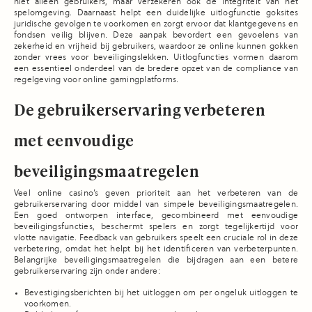
niet alleen gebruikers, maar verzekeren ook de integriteit van het
spelomgeving. Daarnaast helpt een duidelijke uitlogfunctie goksites
juridische gevolgen te voorkomen en zorgt ervoor dat klantgegevens en
fondsen veilig blijven. Deze aanpak bevordert een gevoelens van
zekerheid en vrijheid bij gebruikers, waardoor ze online kunnen gokken
zonder vrees voor beveiligingslekken. Uitlogfuncties vormen daarom
een essentieel onderdeel van de bredere opzet van de compliance van
regelgeving voor online gamingplatforms.
De gebruikerservaring verbeteren
met eenvoudige
beveiligingsmaatregelen
Veel online casino’s geven prioriteit aan het verbeteren van de
gebruikerservaring door middel van simpele beveiligingsmaatregelen.
Een goed ontworpen interface, gecombineerd met eenvoudige
beveiligingsfuncties, beschermt spelers en zorgt tegelijkertijd voor
vlotte navigatie. Feedback van gebruikers speelt een cruciale rol in deze
verbetering, omdat het helpt bij het identificeren van verbeterpunten.
Belangrijke beveiligingsmaatregelen die bijdragen aan een betere
gebruikerservaring zijn onder andere:
Bevestigingsberichten bij het uitloggen om per ongeluk uitloggen te
voorkomen.