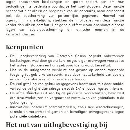
tegen onbezonnen beslissingen en spoort spelers aan om hun
bedoelingen te bedenken voordat ze het spel stoppen. Deze functie
beschermt niet alleen de progressie van de gebruiker, maar garandeert
ook de bescherming van persoonlijke gegevens. Hoewel het
ogenschijnlijk makkelijk is, strekken de implicaties van deze functie
verder dan alleen comfort. Het gehele effect ervan openbaart diepere
lagen van spelersbescherming en ethische normen in de
kansspelindustrie.
Kernpunten
De uitlogbevestiging van Oscarspin Casino beperkt onbezonnen
beslissingen, waardoor gebruikers zorgvuldiger overwegen voordat ze
het systeem stoppen en hun spelvooruitgang wordt beveiligd.
Het solide uitlogproces verkleint het gevaar op ongeautoriseerde
toegang tot gebruikersaccounts, waardoor het zekerheid van spelers
en de informatiebeveiliging worden verhoogd.
De veiligstelling van gebruikersgegevens heeft prioriteit door middel
van solide veiligheidsmaatregelen zoals 2FA en coderingstechnieken.
De afmeldfunctie sluit aan bij de juridische voorschriften, bevordert
ethische werkwijzen en vergroot het vertrouwen van gebruikers in de
gokomgeving.
Innovatieve beschermingsmaatregelen, zoals live waarschuwingen,
stimuleren verantwoord gamen en beveiligen privégegevens tegen
potentiële datalekken.
Het nut van uitlogbevestiging bij