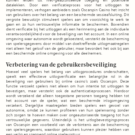
kunnen leiden tot niet-geautoriseerde toegang en potentiële
datalekken. Door een verificatieproces voor het uitloggen te
implementeren, verhogen aanbieders zoals Oscarspin Casino het inzicht
van gebruikers over het belang van een beschermde sessieafsluiting. Dit
vergrote bewustzijn stimuleert spelers aan om voorzichtig te werk te
gaan en zo hun vertrouwelijke informatie te beschermen. Bovendien
dient verificatie bij het uitloggen als een herinnering aan de individuele
verantwoordelijkheid voor de beveiliging van het account. In een online
omgeving waar autonomie wordt gekoesterd, versterkt de bescherming
van spelersgegevens door middel van doeltreffende uitlogmaatregelen
niet alleen het geloof van de gebruiker, maar bevordert het ook bij aan
een beschermde online omgeving voor alle deelnemers.
Verbetering van de gebruikersbeveiliging
Hoewel veel spelers het belang van uitlogprocedures onderschatten,
speelt een effectieve uitlogverificatie een belangrijke rol in de
beveiliging van gebruikers bij online casino’s zoals Oscarspin. Deze
functie verzoekt spelers niet alleen om hun intentie tot uitloggen te
bevestigen, maar versterkt ook de authenticatieprocessen. Hierdoor
wordt verzekerd dat alleen toegestane personen toegang hebben tot
het account van de speler, wat een beschermde inlogomgeving
verzekert. Dergelijke maatregelen bieden spelers een gevoel van
autonomie, omdat ze kunnen profiteren van hun spelervaring zonder
zich zorgen te hoeven maken over ongeautoriseerde toegang tot hun
vertrouwelijke gegevens. Uiteindelijk is het uitlogbevestigingsproces
van Oscarspin een voorbeeld van de verbintenis aan de bescherming
van spelersgegevens, waardoor gebruikers kunnen plezier hebben van
een veilig en spannend online spelavontuur.