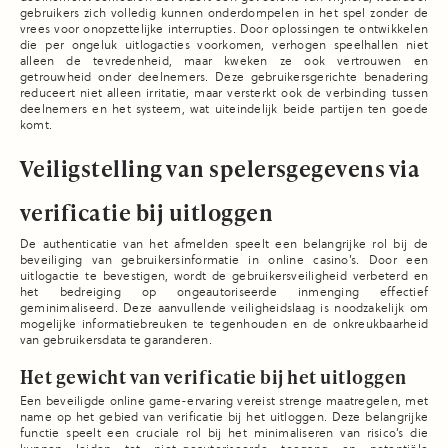
gebruikers zich volledig kunnen onderdompelen in het spel zonder de
vrees voor onopzettelijke interrupties. Door oplossingen te ontwikkelen
die per ongeluk uitlogacties voorkomen, verhogen speelhallen niet
alleen de tevredenheid, maar kweken ze ook vertrouwen en
getrouwheid onder deelnemers. Deze gebruikersgerichte benadering
reduceert niet alleen irritatie, maar versterkt ook de verbinding tussen
deelnemers en het systeem, wat uiteindelijk beide partijen ten goede
komt.
Veiligstelling van spelersgegevens via
verificatie bij uitloggen
De authenticatie van het afmelden speelt een belangrijke rol bij de
beveiliging van gebruikersinformatie in online casino’s. Door een
uitlogactie te bevestigen, wordt de gebruikersveiligheid verbeterd en
het bedreiging op ongeautoriseerde inmenging effectief
geminimaliseerd. Deze aanvullende veiligheidslaag is noodzakelijk om
mogelijke informatiebreuken te tegenhouden en de onkreukbaarheid
van gebruikersdata te garanderen.
Het gewicht van verificatie bij het uitloggen
Een beveiligde online game-ervaring vereist strenge maatregelen, met
name op het gebied van verificatie bij het uitloggen. Deze belangrijke
functie speelt een cruciale rol bij het minimaliseren van risico’s die