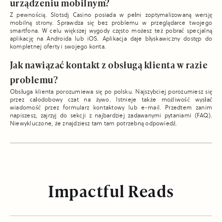
urządzeniu mobilnym?
Z pewnością. Slotsdj Casino posiada w pełni zoptymalizowaną wersję
mobilną strony. Sprawdza się bez problemu w przeglądarce twojego
smartfona. W celu większej wygody często możesz też pobrać specjalną
aplikację na Androida lub iOS. Aplikacja daje błyskawiczny dostęp do
kompletnej oferty i swojego konta.
Jak nawiązać kontakt z obsługą klienta w razie
problemu?
Obsługa klienta porozumiewa się po polsku. Najszybciej porozumiesz się
przez całodobowy czat na żywo. Istnieje także możliwość wysłać
wiadomość przez formularz kontaktowy lub e-mail. Przedtem zanim
napiszesz, zajrzyj do sekcji z najbardziej zadawanymi pytaniami (FAQ).
Niewykluczone, że znajdziesz tam tam potrzebną odpowiedź.
Impactful Reads