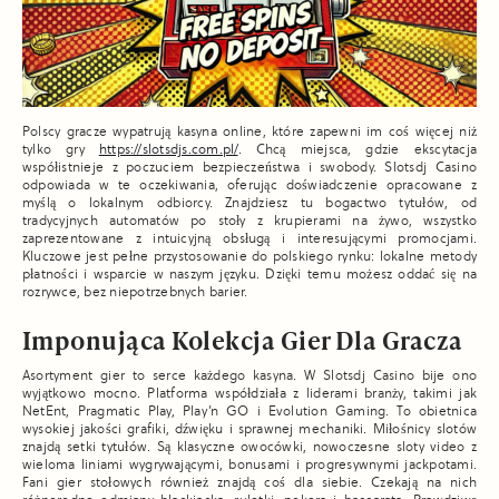
Polscy gracze wypatrują kasyna online, które zapewni im coś więcej niż
tylko gry
https://slotsdjs.com.pl/
. Chcą miejsca, gdzie ekscytacja
współistnieje z poczuciem bezpieczeństwa i swobody. Slotsdj Casino
odpowiada w te oczekiwania, oferując doświadczenie opracowane z
myślą o lokalnym odbiorcy. Znajdziesz tu bogactwo tytułów, od
tradycyjnych automatów po stoły z krupierami na żywo, wszystko
zaprezentowane z intuicyjną obsługą i interesującymi promocjami.
Kluczowe jest pełne przystosowanie do polskiego rynku: lokalne metody
płatności i wsparcie w naszym języku. Dzięki temu możesz oddać się na
rozrywce, bez niepotrzebnych barier.
Imponująca Kolekcja Gier Dla Gracza
Asortyment gier to serce każdego kasyna. W Slotsdj Casino bije ono
wyjątkowo mocno. Platforma współdziała z liderami branży, takimi jak
NetEnt, Pragmatic Play, Play’n GO i Evolution Gaming. To obietnica
wysokiej jakości grafiki, dźwięku i sprawnej mechaniki. Miłośnicy slotów
znajdą setki tytułów. Są klasyczne owocówki, nowoczesne sloty video z
wieloma liniami wygrywającymi, bonusami i progresywnymi jackpotami.
Fani gier stołowych również znajdą coś dla siebie. Czekają na nich