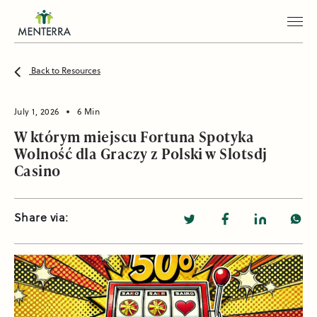
Back to Resources
July 1, 2026
6 Min
W którym miejscu Fortuna Spotyka
Wolność dla Graczy z Polski w Slotsdj
Casino
Share via: