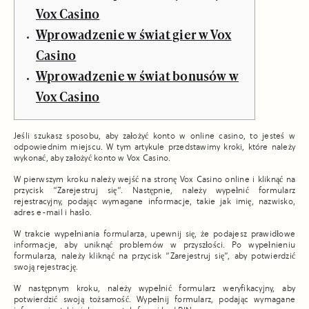
Vox Casino
Wprowadzenie w świat gier w Vox
Casino
Wprowadzenie w świat bonusów w
Vox Casino
Jeśli szukasz sposobu, aby założyć konto w online casino, to jesteś w
odpowiednim miejscu. W tym artykule przedstawimy kroki, które należy
wykonać, aby założyć konto w Vox Casino.
W pierwszym kroku należy wejść na stronę Vox Casino online i kliknąć na
przycisk “Zarejestruj się”. Następnie, należy wypełnić formularz
rejestracyjny, podając wymagane informacje, takie jak imię, nazwisko,
adres e-mail i hasło.
W trakcie wypełniania formularza, upewnij się, że podajesz prawidłowe
informacje, aby uniknąć problemów w przyszłości. Po wypełnieniu
formularza, należy kliknąć na przycisk “Zarejestruj się”, aby potwierdzić
swoją rejestrację.
W następnym kroku, należy wypełnić formularz weryfikacyjny, aby
potwierdzić swoją tożsamość. Wypełnij formularz, podając wymagane