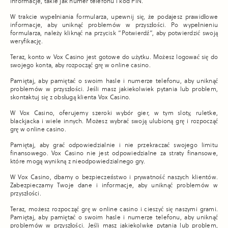
informacje, takie jak numer telefonu i kod PIN.
W trakcie wypełniania formularza, upewnij się, że podajesz prawidłowe
informacje, aby uniknąć problemów w przyszłości. Po wypełnieniu
formularza, należy kliknąć na przycisk “Potwierdź”, aby potwierdzić swoją
weryfikację.
Teraz, konto w Vox Casino jest gotowe do użytku. Możesz logować się do
swojego konta, aby rozpocząć grę w online casino.
Pamiętaj, aby pamiętać o swoim hasle i numerze telefonu, aby uniknąć
problemów w przyszłości. Jeśli masz jakiekolwiek pytania lub problem,
skontaktuj się z obsługą klienta Vox Casino.
W Vox Casino, oferujemy szeroki wybór gier, w tym sloty, ruletke,
blackjacka i wiele innych. Możesz wybrać swoją ulubioną grę i rozpocząć
grę w online casino.
Pamiętaj, aby grać odpowiedzialnie i nie przekraczać swojego limitu
finansowego. Vox Casino nie jest odpowiedzialne za straty finansowe,
które mogą wynikną z nieodpowiedzialnego gry.
W Vox Casino, dbamy o bezpieczeństwo i prywatność naszych klientów.
Zabezpieczamy Twoje dane i informacje, aby uniknąć problemów w
przyszłości.
Teraz, możesz rozpocząć grę w online casino i cieszyć się naszymi grami.
Pamiętaj, aby pamiętać o swoim hasle i numerze telefonu, aby uniknąć
problemów w przyszłości. Jeśli masz jakiekolwke pytania lub problem,