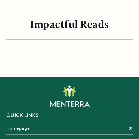
Impactful Reads
QUICK LINKS
Homepage