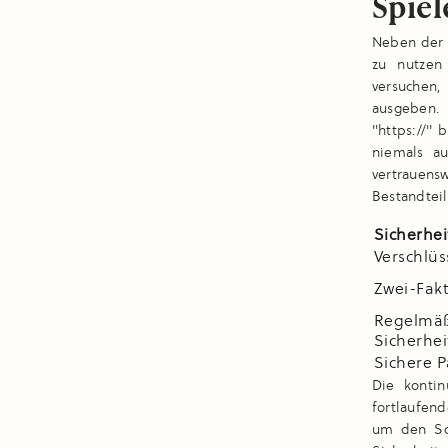
Spiel
Neben der P
zu nutzen
versuchen,
ausgeben. 
"https://" 
niemals au
vertrauens
Bestandteil
Sicherhe
Verschlü
Zwei-Fakt
Regelmä
Sicherhe
Sichere P
Die kontin
fortlaufend
um den Sch