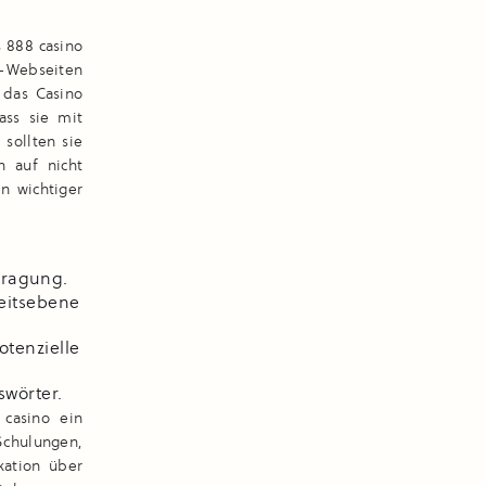
s 888 casino
-Webseiten
 das Casino
ass sie mit
 sollten sie
n auf nicht
n wichtiger
tragung.
eitsebene
enzielle
swörter.
 casino ein
 Schulungen,
kation über