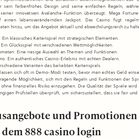
r sein farbenfrohes Design und seine einfachen Regeln, währ
seiner innovativen Avalanche-Funktion überzeugt. Mega Fortune
f einen lebensverändernden Jackpot. Das Casino fügt regel
aten hinzu, um das Angebot aktuell und abwechslungsreich zu halt
: Ein klassisches Kartenspiel mit strategischen Elementen.
: Ein Glücksspiel mit verschiedenen Wettmöglichkeiten.
omaten: Eine riesige Auswahl an Themen und Funktionen.
no: Ein authentisches Casino-Erlebnis mit echten Dealern.
erschiedene Varianten des beliebten Kartenspiels.
lassen sich oft in Demo-Modi testen, bevor man echtes Geld einset
rragende Möglichkeit, sich mit den Regeln und Funktionen der Spie
ohne finanzielles Risiko einzugehen. Die Qualität der Spiele wir
gigen Prüfstellen überprüft, um sicherzustellen, dass sie fair und
sangebote und Promotionen
 dem 888 casino login