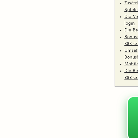
Zusät
Spiele
Die Vi
login
Die Be
Bonus
888 ca
Ums
Bonus
Mobile
Die B
888 ca