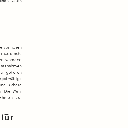
ichen Daten
ersönlichen
 modernste
nen während
smassnahmen
zu gehören
elmäßige
ine sichere
n. Die Wahl
nahmen zur
 für