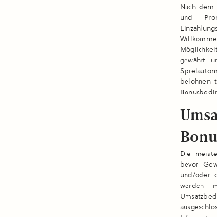
Nach dem 8
und Pro
Einzahlu
Willkomme
Möglichkei
gewährt u
Spielautom
belohnen t
Bonusbedin
Umsa
Bonu
Die meiste
bevor Gew
und/oder 
werden m
Umsatzbed
ausgeschlo