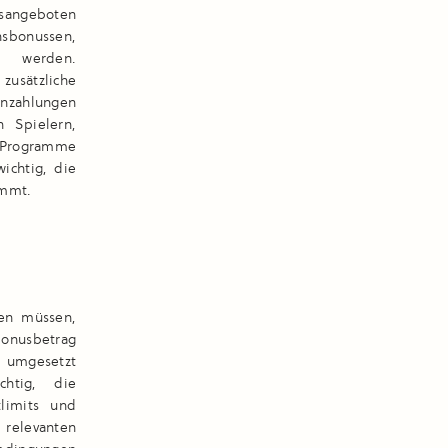
usangeboten
onussen,
n werden.
usätzliche
inzahlungen
 Spielern,
P-Programme
ichtig, die
immt.
den müssen,
onusbetrag
 umgesetzt
htig, die
limits und
 relevanten