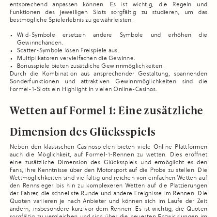
entsprechend anpassen können. Es ist wichtig, die Regeln und
Funktionen des jeweiligen Slots sorgfältig zu studieren, um das
bestmögliche Spielerlebnis zu gewährleisten.
Wild-Symbole ersetzen andere Symbole und erhöhen die
Gewinnchancen.
Scatter-Symbole lösen Freispiele aus.
Multiplikatoren vervielfachen die Gewinne.
Bonusspiele bieten zusätzliche Gewinnmöglichkeiten.
Durch die Kombination aus ansprechender Gestaltung, spannenden
Sonderfunktionen und attraktiven Gewinnmöglichkeiten sind die
Formel-1-Slots ein Highlight in vielen Online-Casinos.
Wetten auf Formel 1: Eine zusätzliche
Dimension des Glücksspiels
Neben den klassischen Casinospielen bieten viele Online-Plattformen
auch die Möglichkeit, auf Formel-1-Rennen zu wetten. Dies eröffnet
eine zusätzliche Dimension des Glücksspiels und ermöglicht es den
Fans, ihre Kenntnisse über den Motorsport auf die Probe zu stellen. Die
Wettmöglichkeiten sind vielfältig und reichen von einfachen Wetten auf
den Rennsieger bis hin zu komplexeren Wetten auf die Platzierungen
der Fahrer, die schnellste Runde und andere Ereignisse im Rennen. Die
Quoten variieren je nach Anbieter und können sich im Laufe der Zeit
ändern, insbesondere kurz vor dem Rennen. Es ist wichtig, die Quoten
sorgfältig zu vergleichen und sich über die neuesten Entwicklungen im