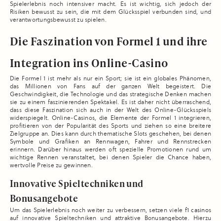
Spielerlebnis noch intensiver macht. Es ist wichtig, sich jedoch der
Risiken bewusst zu sein, die mit dem Glücksspiel verbunden sind, und
verantwortungsbewusst zu spielen.
Die Faszination von Formel 1 und ihre
Integration ins Online-Casino
Die Formel 1 ist mehr als nur ein Sport; sie ist ein globales Phänomen,
das Millionen von Fans auf der ganzen Welt begeistert. Die
Geschwindigkeit, die Technologie und das strategische Denken machen
sie zu einem faszinierenden Spektakel. Es ist daher nicht überraschend,
dass diese Faszination sich auch in der Welt des Online-Glücksspiels
widerspiegelt. Online-Casinos, die Elemente der Formel 1 integrieren,
profitieren von der Popularität des Sports und ziehen so eine breitere
Zielgruppe an. Dies kann durch thematische Slots geschehen, bei denen
Symbole und Grafiken an Rennwagen, Fahrer und Rennstrecken
erinnern. Darüber hinaus werden oft spezielle Promotionen rund um
wichtige Rennen veranstaltet, bei denen Spieler die Chance haben,
wertvolle Preise zu gewinnen.
Innovative Spieltechniken und
Bonusangebote
Um das Spielerlebnis noch weiter zu verbessern, setzen viele
f1 casino
s
auf innovative Spieltechniken und attraktive Bonusangebote. Hierzu