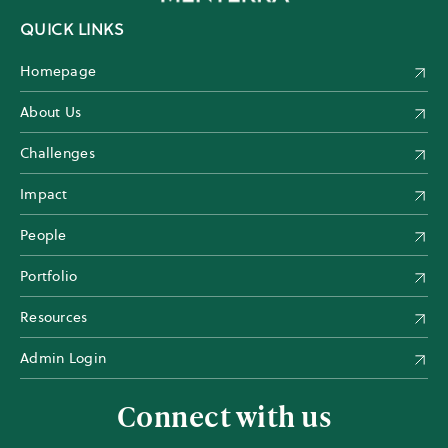
QUICK LINKS
Homepage
About Us
Challenges
Impact
People
Portfolio
Resources
Admin Login
Connect with us