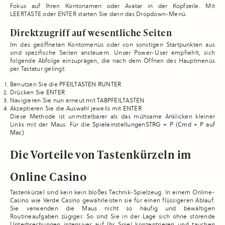
Fokus auf Ihren Kontonamen oder Avatar in der Kopfzeile. Mit
LEERTASTE oder ENTER starten Sie dann das Dropdown-Menü.
Direktzugriff auf wesentliche Seiten
Im des geöffneten Kontomenüs oder von sonstigen Startpunkten aus
sind spezifische Seiten ansteuern. Unser Power-User empfiehlt, sich
folgende Abfolge einzuprägen, die nach dem Öffnen des Hauptmenüs
per Tastatur gelingt:
Benutzen Sie die
PFEILTASTEN RUNTER
Drücken Sie
ENTER
Navigieren Sie nun erneut mit
TAB
PFEILTASTEN
Akzeptieren Sie die Auswahl jeweils mit
ENTER
Diese Methode ist unmittelbarer als das mühsame Anklicken kleiner
Links mit der Maus. Für die
Spieleinstellungen
STRG + P (Cmd + P auf
Mac)
Die Vorteile von Tastenkürzeln im
Online Casino
Tastenkürzel sind kein kein bloßes Technik-Spielzeug. In einem Online-
Casino wie Verde Casino gewährleisten sie für einen flüssigeren Ablauf.
Sie verwenden die Maus nicht so häufig und bewältigen
Routineaufgaben zügiger. So sind Sie in der Lage sich ohne störende