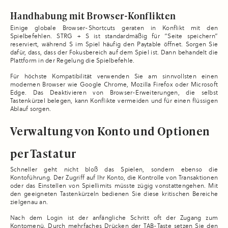
Handhabung mit Browser-Konflikten
Einige globale Browser-Shortcuts geraten in Konflikt mit den
Spielbefehlen. STRG + S ist standardmäßig für “Seite speichern”
reserviert, während S im Spiel häufig den Paytable öffnet. Sorgen Sie
dafür, dass, dass der Fokusbereich auf dem Spiel ist. Dann behandelt die
Plattform in der Regelung die Spielbefehle.
Für höchste Kompatibilität verwenden Sie am sinnvollsten einen
modernen Browser wie Google Chrome, Mozilla Firefox oder Microsoft
Edge. Das Deaktivieren von Browser-Erweiterungen, die selbst
Tastenkürzel belegen, kann Konflikte vermeiden und für einen flüssigen
Ablauf sorgen.
Verwaltung von Konto und Optionen
per Tastatur
Schneller geht nicht bloß das Spielen, sondern ebenso die
Kontoführung. Der Zugriff auf Ihr Konto, die Kontrolle von Transaktionen
oder das Einstellen von Spiellimits müsste zügig vonstattengehen. Mit
den geeigneten Tastenkürzeln bedienen Sie diese kritischen Bereiche
zielgenau an.
Nach dem Login ist der anfängliche Schritt oft der Zugang zum
Kontomenü. Durch mehrfaches Drücken der TAB-Taste setzen Sie den