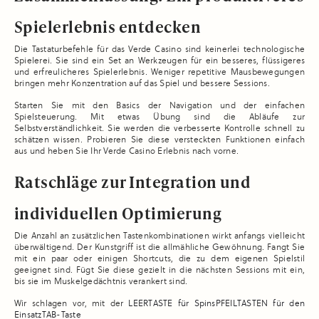
Spielerlebnis entdecken
Die Tastaturbefehle für das Verde Casino sind keinerlei technologische
Spielerei. Sie sind ein Set an Werkzeugen für ein besseres, flüssigeres
und erfreulicheres Spielerlebnis. Weniger repetitive Mausbewegungen
bringen mehr Konzentration auf das Spiel und bessere Sessions.
Starten Sie mit den Basics der Navigation und der einfachen
Spielsteuerung. Mit etwas Übung sind die Abläufe zur
Selbstverständlichkeit. Sie werden die verbesserte Kontrolle schnell zu
schätzen wissen. Probieren Sie diese versteckten Funktionen einfach
aus und heben Sie Ihr Verde Casino Erlebnis nach vorne.
Ratschläge zur Integration und
individuellen Optimierung
Die Anzahl an zusätzlichen Tastenkombinationen wirkt anfangs vielleicht
überwältigend. Der Kunstgriff ist die allmähliche Gewöhnung. Fangt Sie
mit ein paar oder einigen Shortcuts, die zu dem eigenen Spielstil
geeignet sind. Fügt Sie diese gezielt in die nächsten Sessions mit ein,
bis sie im Muskelgedächtnis verankert sind.
Wir schlagen vor, mit der
LEERTASTE für Spins
PFEILTASTEN für den
Einsatz
TAB-Taste