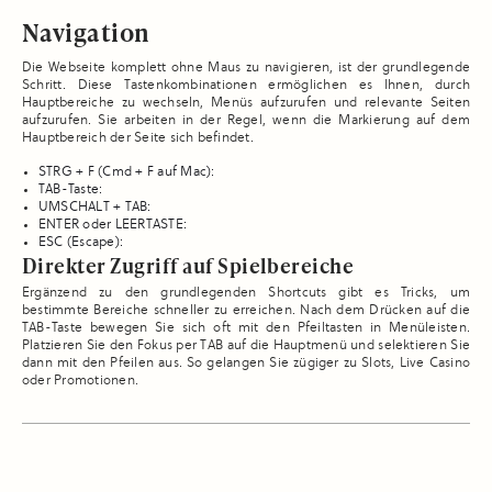
Navigation
Die Webseite komplett ohne Maus zu navigieren, ist der grundlegende
Schritt. Diese Tastenkombinationen ermöglichen es Ihnen, durch
Hauptbereiche zu wechseln, Menüs aufzurufen und relevante Seiten
aufzurufen. Sie arbeiten in der Regel, wenn die Markierung auf dem
Hauptbereich der Seite sich befindet.
STRG + F (Cmd + F auf Mac):
TAB-Taste:
UMSCHALT + TAB:
ENTER oder LEERTASTE:
ESC (Escape):
Direkter Zugriff auf Spielbereiche
Ergänzend zu den grundlegenden Shortcuts gibt es Tricks, um
bestimmte Bereiche schneller zu erreichen. Nach dem Drücken auf die
TAB-Taste bewegen Sie sich oft mit den Pfeiltasten in Menüleisten.
Platzieren Sie den Fokus per TAB auf die Hauptmenü und selektieren Sie
dann mit den Pfeilen aus. So gelangen Sie zügiger zu Slots, Live Casino
oder Promotionen.