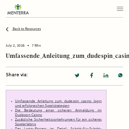
Back to Resources
July 2, 2026
7 Min
Umfassende_Anleitung_zum_dudespin_casino
Share via:
Umfassende Anleitung zum dudespin casino login
und erfolgreichen Spielstrategien
Die Bedeutung einer sicheren Anmeldung im
Dudespin Casino
Zusätzliche Sicherheitsvorkehrungen für ein sicheres
Spielerlebnis