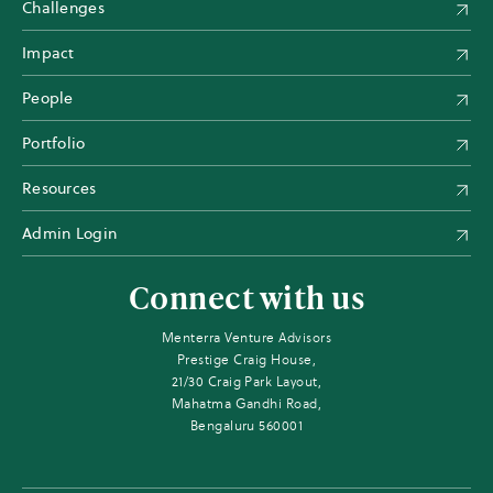
Challenges
Impact
People
Portfolio
Resources
Admin Login
Connect with us
Menterra Venture Advisors
Prestige Craig House,
21/30 Craig Park Layout,
Mahatma Gandhi Road,
Bengaluru 560001