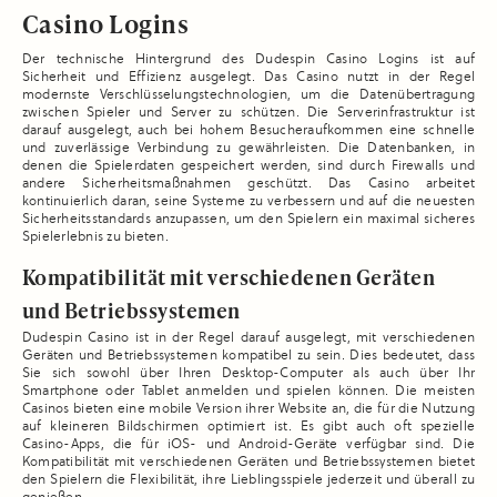
Casino Logins
Der technische Hintergrund des Dudespin Casino Logins ist auf
Sicherheit und Effizienz ausgelegt. Das Casino nutzt in der Regel
modernste Verschlüsselungstechnologien, um die Datenübertragung
zwischen Spieler und Server zu schützen. Die Serverinfrastruktur ist
darauf ausgelegt, auch bei hohem Besucheraufkommen eine schnelle
und zuverlässige Verbindung zu gewährleisten. Die Datenbanken, in
denen die Spielerdaten gespeichert werden, sind durch Firewalls und
andere Sicherheitsmaßnahmen geschützt. Das Casino arbeitet
kontinuierlich daran, seine Systeme zu verbessern und auf die neuesten
Sicherheitsstandards anzupassen, um den Spielern ein maximal sicheres
Spielerlebnis zu bieten.
Kompatibilität mit verschiedenen Geräten
und Betriebssystemen
Dudespin Casino ist in der Regel darauf ausgelegt, mit verschiedenen
Geräten und Betriebssystemen kompatibel zu sein. Dies bedeutet, dass
Sie sich sowohl über Ihren Desktop-Computer als auch über Ihr
Smartphone oder Tablet anmelden und spielen können. Die meisten
Casinos bieten eine mobile Version ihrer Website an, die für die Nutzung
auf kleineren Bildschirmen optimiert ist. Es gibt auch oft spezielle
Casino-Apps, die für iOS- und Android-Geräte verfügbar sind. Die
Kompatibilität mit verschiedenen Geräten und Betriebssystemen bietet
den Spielern die Flexibilität, ihre Lieblingsspiele jederzeit und überall zu