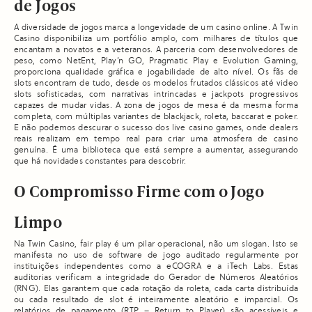
de Jogos
A diversidade de jogos marca a longevidade de um casino online. A Twin
Casino disponibiliza um portfólio amplo, com milhares de títulos que
encantam a novatos e a veteranos. A parceria com desenvolvedores de
peso, como NetEnt, Play’n GO, Pragmatic Play e Evolution Gaming,
proporciona qualidade gráfica e jogabilidade de alto nível. Os fãs de
slots encontram de tudo, desde os modelos frutados clássicos até video
slots sofisticadas, com narrativas intrincadas e jackpots progressivos
capazes de mudar vidas. A zona de jogos de mesa é da mesma forma
completa, com múltiplas variantes de blackjack, roleta, baccarat e poker.
E não podemos descurar o sucesso dos live casino games, onde dealers
reais realizam em tempo real para criar uma atmosfera de casino
genuína. É uma biblioteca que está sempre a aumentar, assegurando
que há novidades constantes para descobrir.
O Compromisso Firme com o Jogo
Limpo
Na Twin Casino, fair play é um pilar operacional, não um slogan. Isto se
manifesta no uso de software de jogo auditado regularmente por
instituições independentes como a eCOGRA e a iTech Labs. Estas
auditorias verificam a integridade do Gerador de Números Aleatórios
(RNG). Elas garantem que cada rotação da roleta, cada carta distribuída
ou cada resultado de slot é inteiramente aleatório e imparcial. Os
relatórios de pagamento (RTP – Return to Player) são acessíveis e