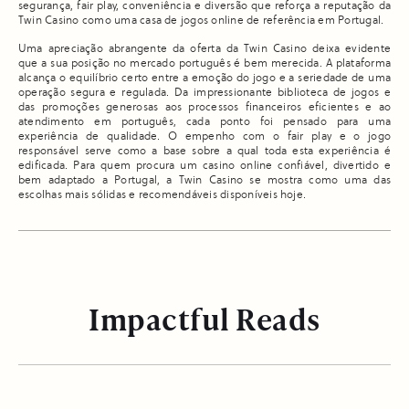
segurança, fair play, conveniência e diversão que reforça a reputação da
Twin Casino como uma casa de jogos online de referência em Portugal.
Uma apreciação abrangente da oferta da Twin Casino deixa evidente
que a sua posição no mercado português é bem merecida. A plataforma
alcança o equilíbrio certo entre a emoção do jogo e a seriedade de uma
operação segura e regulada. Da impressionante biblioteca de jogos e
das promoções generosas aos processos financeiros eficientes e ao
atendimento em português, cada ponto foi pensado para uma
experiência de qualidade. O empenho com o fair play e o jogo
responsável serve como a base sobre a qual toda esta experiência é
edificada. Para quem procura um casino online confiável, divertido e
bem adaptado a Portugal, a Twin Casino se mostra como uma das
escolhas mais sólidas e recomendáveis disponíveis hoje.
Impactful Reads