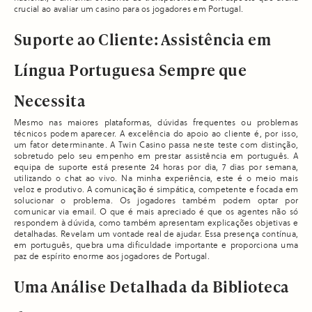
crucial ao avaliar um casino para os jogadores em Portugal.
Suporte ao Cliente: Assistência em
Língua Portuguesa Sempre que
Necessita
Mesmo nas maiores plataformas, dúvidas frequentes ou problemas
técnicos podem aparecer. A excelência do apoio ao cliente é, por isso,
um fator determinante. A Twin Casino passa neste teste com distinção,
sobretudo pelo seu empenho em prestar assistência em português. A
equipa de suporte está presente 24 horas por dia, 7 dias por semana,
utilizando o chat ao vivo. Na minha experiência, este é o meio mais
veloz e produtivo. A comunicação é simpática, competente e focada em
solucionar o problema. Os jogadores também podem optar por
comunicar via email. O que é mais apreciado é que os agentes não só
respondem à dúvida, como também apresentam explicações objetivas e
detalhadas. Revelam um vontade real de ajudar. Essa presença contínua,
em português, quebra uma dificuldade importante e proporciona uma
paz de espírito enorme aos jogadores de Portugal.
Uma Análise Detalhada da Biblioteca