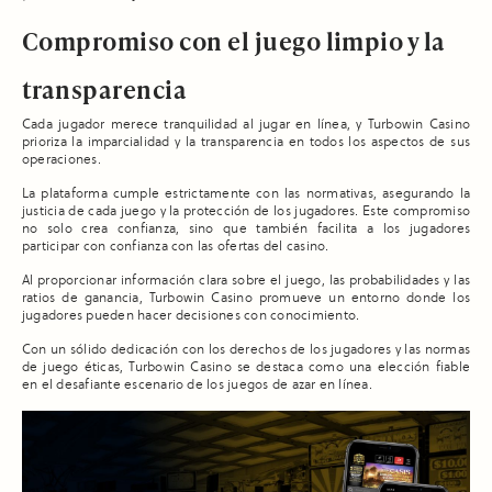
Compromiso con el juego limpio y la
transparencia
Cada jugador merece tranquilidad al jugar en línea, y Turbowin Casino
prioriza la imparcialidad y la transparencia en todos los aspectos de sus
operaciones.
La plataforma cumple estrictamente con las normativas, asegurando la
justicia de cada juego y la protección de los jugadores. Este compromiso
no solo crea confianza, sino que también facilita a los jugadores
participar con confianza con las ofertas del casino.
Al proporcionar información clara sobre el juego, las probabilidades y las
ratios de ganancia, Turbowin Casino promueve un entorno donde los
jugadores pueden hacer decisiones con conocimiento.
Con un sólido dedicación con los derechos de los jugadores y las normas
de juego éticas, Turbowin Casino se destaca como una elección fiable
en el desafiante escenario de los juegos de azar en línea.