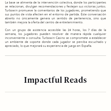
La base se alimenta de la intervención colectiva, donde los participantes
se relacionan, divulgan recomendaciones y festejan sus victorias juntos.
Turbowin promueve la comentarios de los jugadores, prometiendo que
sus puntos de vista afecten en el entorno de partida. Este conversación
abierto no únicamente genera un sentido de pertenencia, sino que
también mejora la oferta del centro de entretenimiento.
Con un grupo de asistencia accesible las 24 horas, los 7 días de la
semana, los jugadores pueden resolver de manera rápida cualquier
inconveniente o consulta. Turbowin Casino se compromete a establecer
un ambiente de soporte donde cada jugador se perciba escuchado y
apreciado, lo que mejorará su experiencia de juego en España.
Impactful Reads