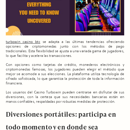
turbowin casino btc
se adapta a las últimas tendencias ofreciendo
opciones de criptomonedas junto con los métodos de pago
tradicionales. Esta flexibilidad se ajusta a una variada gama de jugadores,
lo que facilita y acelera las transacciones.
Con opciones como tarjetas de crédito, monederos electrónicos y
criptomonedas famosas, los jugadores pueden elegir el método que
mejor se acomode a sus elecciones. La plataforma utiliza tecnología de
cifrado sofisticada, lo que garantiza la protección de toda la información
financiera.
Los usuarios del Casino Turbowin pueden centrarse en disfrutar de sus
diversiones, con la certeza que sus necesidades bancarias están en
manos confiables, respaldadas por robustas medidas de protección.
Diversiones portátiles: participa en
todo momento y en donde sea