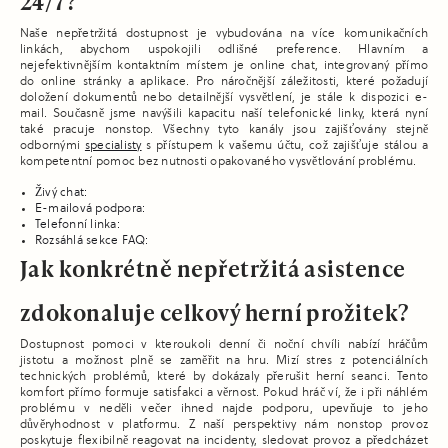
24/7?
Naše nepřetržitá dostupnost je vybudována na více komunikačních
linkách, abychom uspokojili odlišné preference. Hlavním a
nejefektivnějším kontaktním místem je online chat, integrovaný přímo
do online stránky a aplikace. Pro náročnější záležitosti, které požadují
doložení dokumentů nebo detailnější vysvětlení, je stále k dispozici e-
mail. Současně jsme navýšili kapacitu naší telefonické linky, která nyní
také pracuje nonstop. Všechny tyto kanály jsou zajišťovány stejně
odbornými
specialisty
s přístupem k vašemu účtu, což zajišťuje stálou a
kompetentní pomoc bez nutnosti opakovaného vysvětlování problému.
Živý chat:
E-mailová podpora:
Telefonní linka:
Rozsáhlá sekce FAQ:
Jak konkrétně nepřetržitá asistence
zdokonaluje celkový herní prožitek?
Dostupnost pomoci v kteroukoli denní či noční chvíli nabízí hráčům
jistotu a možnost plně se zaměřit na hru. Mizí stres z potenciálních
technických problémů, které by dokázaly přerušit herní seanci. Tento
komfort přímo formuje satisfakci a věrnost. Pokud hráč ví, že i při náhlém
problému v neděli večer ihned najde podporu, upevňuje to jeho
důvěryhodnost v platformu. Z naší perspektivy nám nonstop provoz
poskytuje flexibilně reagovat na incidenty, sledovat provoz a předcházet