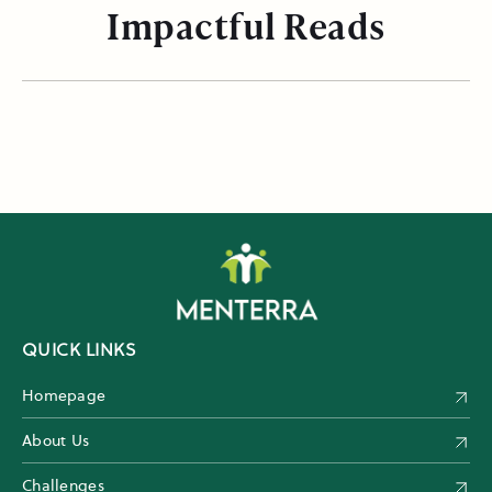
Impactful Reads
QUICK LINKS
Homepage
About Us
Challenges