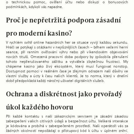
o technickou pomoc, ověření účtu nebo diskuzi o bonusových
podmínkách, kdykoli vás napadne.
Proč je nepřetržitá podpora zásadní
pro moderní kasino?
V rychlém světě online hazardních her se situace vyvíjí každou sekundu.
Hráči se potýkají s otázkami v nejrůznějších časech – během večerní herní
seance, při ranním ověřování výhry nebo při víkendovém objevování
nových titulů. Omezená pracovní doba podpory by způsobila přerušení
tohoto nepřerušovaného zážitku a vytvářela zbytečnou frustraci. My
chápeme kasino jako živý ekosystém, který musí fungovat nonstop.
Dostupnost pomoci v reálném čase je zřejmým odrazem naší důvěry ve
vlastní služby a úcty k času našich klientů. Je to norma, který v dnešní
době předpokládá každý náročný uživatel digitálních služeb.
Ochrana a diskrétnost jako prvořadý
úkol každého hovoru
Při každé kontaktu s naší zákaznickým servisem je zásadní zásadou
zabezpečení vašich citlivých údajů a bezpečnost účtu. Veškerá interakce
je kódována a probíhá v zabezpečeném prostředí. Naši operátoři vás za
žádných okolností nepožádají o přístupový kód k účtu v úplném znění.