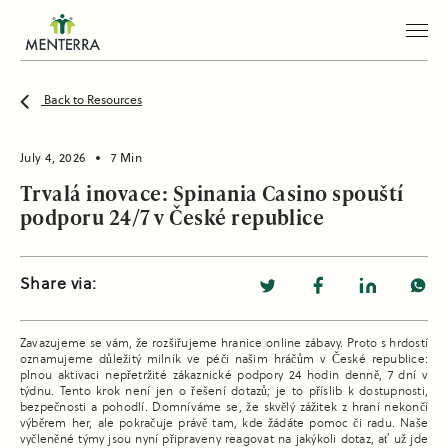
Back to Resources
July 4, 2026
7 Min
Trvalá inovace: Spinania Casino spouští
podporu 24/7 v České republice
Share via:
Zavazujeme se vám, že rozšiřujeme hranice online zábavy. Proto s hrdostí
oznamujeme důležitý milník ve péči našim hráčům v České republice:
plnou aktivaci nepřetržité zákaznické podpory 24 hodin denně, 7 dní v
týdnu. Tento krok není jen o řešení dotazů; je to příslib k dostupnosti,
bezpečnosti a pohodlí. Domníváme se, že skvělý zážitek z hraní nekončí
výběrem her, ale pokračuje právě tam, kde žádáte pomoc či radu. Naše
vyčleněné týmy jsou nyní připraveny reagovat na jakýkoli dotaz, ať už jde