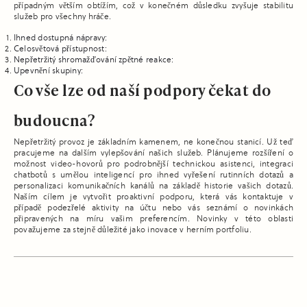
případným větším obtížím, což v konečném důsledku zvyšuje stabilitu
služeb pro všechny hráče.
Ihned dostupná nápravy:
Celosvětová přístupnost:
Nepřetržitý shromažďování zpětné reakce:
Upevnění skupiny:
Co vše lze od naší podpory čekat do
budoucna?
Nepřetržitý provoz je základním kamenem, ne konečnou stanicí. Už teď
pracujeme na dalším vylepšování našich služeb. Plánujeme rozšíření o
možnost video-hovorů pro podrobnější technickou asistenci, integraci
chatbotů s umělou inteligencí pro ihned vyřešení rutinních dotazů a
personalizaci komunikačních kanálů na základě historie vašich dotazů.
Naším cílem je vytvořit proaktivní podporu, která vás kontaktuje v
případě podezřelé aktivity na účtu nebo vás seznámí o novinkách
připravených na míru vašim preferencím. Novinky v této oblasti
považujeme za stejně důležité jako inovace v herním portfoliu.