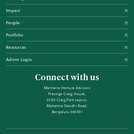
Impact
People
Portfolio
Resources
Admin Login
Connect with us
Menterra Venture Advisors
Prestige Craig House,
21/30 Craig Park Layout,
Mahatma Gandhi Road,
Bengaluru 560001