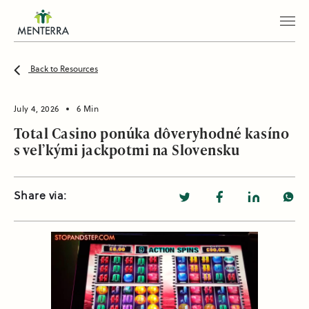
Back to Resources
July 4, 2026
6 Min
Total Casino ponúka dôveryhodné kasíno
s veľkými jackpotmi na Slovensku
Share via: