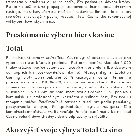
transakcie v priebehu 24 až 72 hodín, čím podporuje dôveru hráčov.
Platforma tiež aktívne propaguje zodpovedné hranie prostredníctvom
nástrojov na sebavylúčenie a možností nastavenia limitov. Tieto faktory
spoločne prispievajú k pevnej reputácii Total Casina ako renomovanej
voľby pre slovenských hráčov.
Preskúmanie výberu hier v kasíne
Total
Pri hodnotení ponuky kasína Total Casino vyniká pestrosť a kvalita jeho
výberu hier ako kľúčové prednosti. Platforma ponúka viac ako 1 000
titulov vrátane hracích automatov, kartových hier a hier s live dealerom
od popredných poskytovateľov, ako sú Microgaming a Evolution
Gaming. Sloty tvoria približne 70 % katalógu s rôznymi témami a
priemernou mierou RTP 96,5 %, čo spĺňa normy v odvetví. Kartové hry
zahŕňajú varianty blackjacku, rulety a pokeru, ktoré spolu predstavujú 20
% knižnice. Hry s živým kasínom, ktoré tvoria zvyšných 10 %, ponúkajú
komunikáciu s profesionálnymi krupiérmi v reálnom čase, čím zvyšujú
zapojenie hráčov. Používateľské rozhranie triedi hry podľa popularity,
poskytovateľa a typu, čo zjednodušuje plynulú navigáciu. Táto
kombinácia množstva a kvality zaručuje, že hráči budú mať v kasíne Total
Casino bohatý, dôveryhodný a dobre pripravený herný zážitok.
Ako zvýšiť svoje výhry s Total Casino