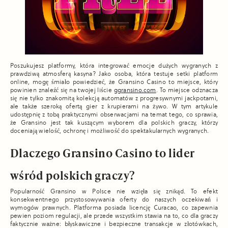
Poszukujesz platformy, która integrować emocje dużych wygranych z
prawdziwą atmosferą kasyna? Jako osoba, która testuje setki platform
online, mogę śmiało powiedzieć, że Gransino Casino to miejsce, który
powinien znaleźć się na twojej liście
ggransino.com
. To miejsce odznacza
się nie tylko znakomitą kolekcją automatów z progresywnymi jackpotami,
ale także szeroką ofertą gier z krupierami na żywo. W tym artykule
udostępnię z tobą praktycznymi obserwacjami na temat tego, co sprawia,
że Gransino jest tak kuszącym wyborem dla polskich graczy, którzy
doceniają wielość, ochronę i możliwość do spektakularnych wygranych.
Dlaczego Gransino Casino to lider
wśród polskich graczy?
Popularność Gransino w Polsce nie wzięła się znikąd. To efekt
konsekwentnego przystosowywania oferty do naszych oczekiwań i
wymogów prawnych. Platforma posiada licencję Curacao, co zapewnia
pewien poziom regulacji, ale przede wszystkim stawia na to, co dla graczy
faktycznie ważne: błyskawiczne i bezpieczne transakcje w złotówkach,