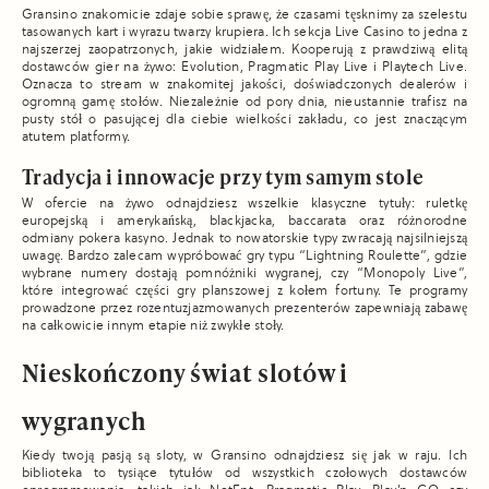
Gransino znakomicie zdaje sobie sprawę, że czasami tęsknimy za szelestu
tasowanych kart i wyrazu twarzy krupiera. Ich sekcja Live Casino to jedna z
najszerzej zaopatrzonych, jakie widziałem. Kooperują z prawdziwą elitą
dostawców gier na żywo: Evolution, Pragmatic Play Live i Playtech Live.
Oznacza to stream w znakomitej jakości, doświadczonych dealerów i
ogromną gamę stołów. Niezależnie od pory dnia, nieustannie trafisz na
pusty stół o pasującej dla ciebie wielkości zakładu, co jest znaczącym
atutem platformy.
Tradycja i innowacje przy tym samym stole
W ofercie na żywo odnajdziesz wszelkie klasyczne tytuły: ruletkę
europejską i amerykańską, blackjacka, baccarata oraz różnorodne
odmiany pokera kasyno. Jednak to nowatorskie typy zwracają najsilniejszą
uwagę. Bardzo zalecam wypróbować gry typu “Lightning Roulette”, gdzie
wybrane numery dostają pomnóżniki wygranej, czy “Monopoly Live”,
które integrować części gry planszowej z kołem fortuny. Te programy
prowadzone przez rozentuzjazmowanych prezenterów zapewniają zabawę
na całkowicie innym etapie niż zwykłe stoły.
Nieskończony świat slotów i
wygranych
Kiedy twoją pasją są sloty, w Gransino odnajdziesz się jak w raju. Ich
biblioteka to tysiące tytułów od wszystkich czołowych dostawców