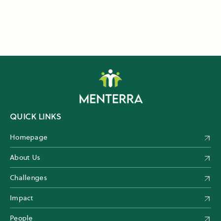
QUICK LINKS
Homepage
About Us
Challenges
Impact
People