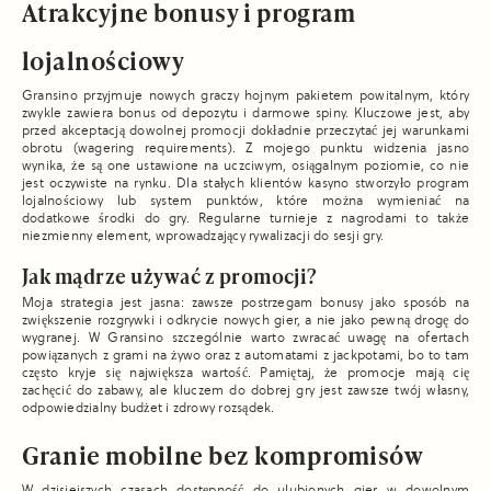
Atrakcyjne bonusy i program
lojalnościowy
Gransino przyjmuje nowych graczy hojnym pakietem powitalnym, który
zwykle zawiera bonus od depozytu i darmowe spiny. Kluczowe jest, aby
przed akceptacją dowolnej promocji dokładnie przeczytać jej warunkami
obrotu (wagering requirements). Z mojego punktu widzenia jasno
wynika, że są one ustawione na uczciwym, osiągalnym poziomie, co nie
jest oczywiste na rynku. Dla stałych klientów kasyno stworzyło program
lojalnościowy lub system punktów, które można wymieniać na
dodatkowe środki do gry. Regularne turnieje z nagrodami to także
niezmienny element, wprowadzający rywalizacji do sesji gry.
Jak mądrze używać z promocji?
Moja strategia jest jasna: zawsze postrzegam bonusy jako sposób na
zwiększenie rozgrywki i odkrycie nowych gier, a nie jako pewną drogę do
wygranej. W Gransino szczególnie warto zwracać uwagę na ofertach
powiązanych z grami na żywo oraz z automatami z jackpotami, bo to tam
często kryje się największa wartość. Pamiętaj, że promocje mają cię
zachęcić do zabawy, ale kluczem do dobrej gry jest zawsze twój własny,
odpowiedzialny budżet i zdrowy rozsądek.
Granie mobilne bez kompromisów
W dzisiejszych czasach dostępność do ulubionych gier w dowolnym