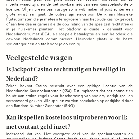
moeite waard zijn, en de betrouwbaarheid van een Kansspelautoriteit-
licentie. Of je nu een paar rustige spins wilt maken of juist achter een
grote winst aan gaat, de opties zijn eindeloos. Denk aan klassieke
fruitautomaten die je meteen terugvoeren naar het oude casino-gevoel,
of aan live dealer games die de opwinding van de speelzaal rechtstreeks
in je huiskamer plaatsen. Het platform is duidelijk gemaakt voor
Nederlanders, met iDEAL als soepele betaaloptie en een helpdesk die
gewoon Nederlands communiceert. Hieronder plaats ik de beste
spelcategorieën en titels voor je op een rij.
Veelgestelde vragen
Is Jackpot Casino rechtmatig en beveiligd in
Nederland?
Zeker. Jackpot Casino beschikt over een geldige licentie van de
Nederlandse Kansspelautoriteit (KSA). Dit impliceert dat het casino zich
houdt aan strikte regels voor bescherming van spelers, eerlijk spel en
verantwoord gokken. Alle spellen worden nagekeken op eerlijkheid door
een Random Number Generator (RNG).
Kan ik spellen kosteloos uitproberen voor ik
met contant geld inzet?
Inderdaad, dat kan. Het overgrote deel van de speelautomaten en