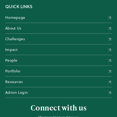
QUICK LINKS
Homepage
About Us
Challenges
Impact
People
Portfolio
Resources
Admin Login
Connect with us