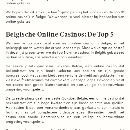
online goksites
We hopen dat dit artikel je heeft geholpen bij het vinden van de top 10
online casino’s in België. We wensen je veel plezier bij het spelen van
online goksites!
Belgische Online Casinos: De Top 5
Wanneer je op zoek bent naar een online casino in België, is het
belangrijk om te weten dat er veel opties zijn. Maar welke zijn de beste?
In deze lijst presenteren we de top 5 online casinos in België, gebaseerd
op hun reputatie, spelselectie en bonusaanbod.
De eerste plaats gaat naar Goksites Belgie, een online casino dat
bekendstaat om zijn brede selectie aan spellen en zijn goede
bonusaanbod. Het casino biedt een verscheidenheid aan gokkasten, van
klassieke fruitmachines tot complexere videospelletjes. Bovendien biedt
het casino een goede klantenservice en een veilige en betrouwbare
omgeving voor spelers.
De tweede plaats gaat naar Beste Goksites Belgie, een online casino dat
bekendstaat om zijn hoge kwaliteit en zijn brede selectie aan spellen.
Het casino biedt een verscheidenheid aan gokkasten, van klassieke
fruitmachines tot complexere videospelletjes. Bovendien biedt het
casino een goede klantenservice en een veilige en betrouwbare
omgeving voor spelers.