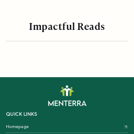
Impactful Reads
QUICK LINKS
Homepage