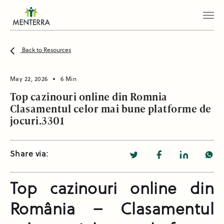
Back to Resources
May 22, 2026
6 Min
Top cazinouri online din Romnia
Clasamentul celor mai bune platforme de
jocuri.3301
Share via:
Top cazinouri online din
România – Clasamentul