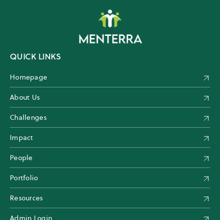
QUICK LINKS
Homepage
About Us
Challenges
Impact
People
Portfolio
Resources
Admin Login