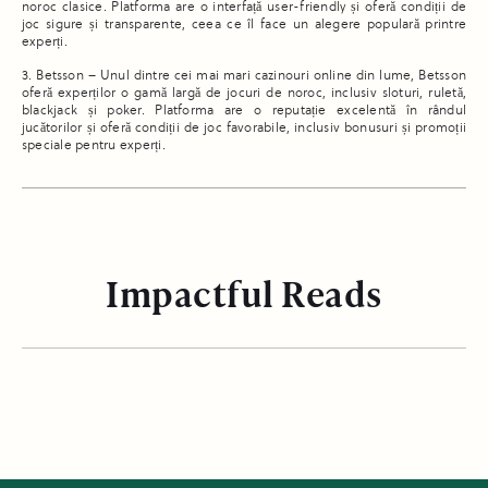
noroc clasice. Platforma are o interfață user-friendly și oferă condiții de
joc sigure și transparente, ceea ce îl face un alegere populară printre
experți.
3. Betsson – Unul dintre cei mai mari cazinouri online din lume, Betsson
oferă experților o gamă largă de jocuri de noroc, inclusiv sloturi, ruletă,
blackjack și poker. Platforma are o reputație excelentă în rândul
jucătorilor și oferă condiții de joc favorabile, inclusiv bonusuri și promoții
speciale pentru experți.
Impactful Reads