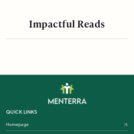
Impactful Reads
QUICK LINKS
Homepage