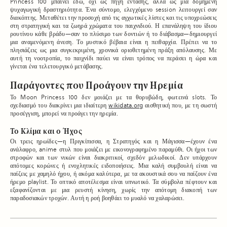
Princess 100 μπαίνει εδώ, όχι ως πηγή έντασης, αλλά ως μια δομημένη
ψυχαγωγική δραστηριότητα. Ένα σύντομο, ελεγχόμενο session λειτουργεί σαν
διακόπτης. Μεταθέτει την προσοχή από τις αγχωτικές λίστες και τις υποχρεώσεις
στη στρατηγική και τα ζωηρά χρώματα του παιχνιδιού. Η επανάληψη του ίδιου
ρουτίνου κάθε βράδυ—σαν το πλύσιμο των δοντιών ή το διάβασμα—δημιουργεί
μια αναμενόμενη άνεση. Το μυστικό βέβαια είναι η πειθαρχία. Πρέπει να το
πλησιάζεις ως μια συγκεκριμένη, χρονικά οριοθετημένη πράξη απόλαυσης. Με
αυτή τη νοοτροπία, το παιχνίδι παύει να είναι τρόπος να περάσει η ώρα και
γίνεται ένα τελετουργικό μετάβασης.
Παράγοντες που Προάγουν την Ηρεμία
Το Moon Princess 100 δεν μοιάζει με τα θορυβώδη, φωτεινά slots. Το
σχεδιασμό του διακρίνει μια ιδιαίτερη
wikidata.org
αισθητική που, με τη σωστή
προσέγγιση, μπορεί να προάγει την ηρεμία.
Το Κλίμα και ο Ήχος
Οι τρεις ηρωίδες—η Πριγκίπισσα, η Στρατηγός και η Μάγισσα—έχουν ένα
ανάλαφρο, anime στυλ που μοιάζει με εικονογραφημένο παραμύθι. Οι ήχοι των
στροφών και των νικών είναι διακριτικοί, σχεδόν μελωδικοί. Δεν υπάρχουν
απότομες κορώνες ή ενοχλητικές ειδοποιήσεις. Μια καλή συμβουλή είναι να
παίζεις με χαμηλό ήχου, ή ακόμα καλύτερα, με τα ακουστικά σου να παίζουν ένα
ήρεμο playlist. Το οπτικό αποτέλεσμα είναι υπνωτικό. Τα σύμβολα πέφτουν και
εξαφανίζονται με μια ρευστή κίνηση, χωρίς την απότομη διακοπή των
παραδοσιακών τροχών. Αυτή η ροή βοηθάει το μυαλό να χαλαρώσει.