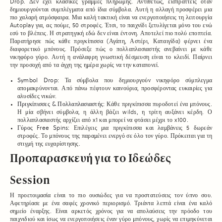
Drop. Δεν έχει κλασικές γραμμές πληρωμής. Αντιθέτως, εισπράττεις όταν
δημιουργούνται συμπλέγματα από ίδια σύμβολα. Αυτή η αλλαγή προσφέρει μια
πιο χαλαρή ατμόσφαιρα. Μια καλή τακτική είναι να ενεργοποιήσεις τη λειτουργία
Autoplay για, ας πούμε, 50 στροφές. Έτσι, το παιχνίδι ξετυλίγεται μόνο του ενώ
εσύ το βλέπεις. Η στρατηγική εδώ δεν είναι έντονη. Αποτελεί πιο πολύ εποπτεία.
Παρατήρησε πώς κάθε πριγκίπισσα (Αγάπη, Αστέρι, Καταιγίδα) φέρνει ένα
διαφορετικό μπόνους. Πρόσεξε πώς ο πολλαπλασιαστής ανεβαίνει με κάθε
νικηφόρο γύρο. Αυτή η ανάλαφρη γνωστική δέσμευση είναι το κλειδί. Παίρνει
την προσοχή από τα άγχη της ημέρα χωρίς να την καταπονεί.
Symbol Drop:
Τα σύμβολα που δημιουργούν νικηφόρο σύμπλεγμα
απομακρύνονται. Από πάνω πέφτουν καινούρια, προσφέροντας ευκαιρίες για
αλυσίδες νικών.
Πριγκίπισσες & Πολλαπλασιαστής:
Κάθε πριγκίπισσα πυροδοτεί ένα μπόνους.
Η μία σβήνει σύμβολα, η άλλη βάζει wilds, η τρίτη αυξάνει κέρδη. Ο
πολλαπλασιαστής αρχίζει από x1 και μπορεί να φτάσει μέχρι το x100.
Γύρος Free Spins:
Επιλέγεις μια πριγκίπισσα και λαμβάνεις 5 δωρεάν
στροφές. Το μπόνους της παραμένει ενεργό σε όλο τον γύρο. Πρόκειται για τη
στιγμή της ευχαρίστησης.
Προπαρασκευή για το Ιδεώδες
Session
Η προετοιμασία είναι το πιο ουσιώδες για να προστατεύσεις τον ύπνο σου.
Αφετηρίασε με ένα σαφές χρονικό περιορισμό. Τριάντα λεπτά είναι ένα καλό
σημείο έναρξης. Είναι αρκετός χρόνος για να απολαύσεις την πρόοδο του
παιχνιδιού και ίσως να ενεργοποιήσεις έναν γύρο μπόνους, χωρίς να επιμηκύνεται