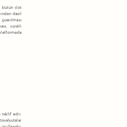
, bütün slot
arından daxil
çıxarılması
sı, sürətli
platformada
 təklif edir.
tovalyutalar
üsullarıdır.