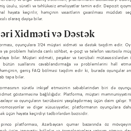
niş üsulu, sürətli və təhlükəsiz əməliyyatlar təmin edir. Depozit qoym
al həyata keçirilir, həmçinin vəsaitlərin çıxarılması müddəti se
ılı olaraq dəyişə bilər.
əri Xidməti və Dəstək
orması, oyunçulara 7/24 müştəri xidməti və dəstək təqdim edir. Oy
və ya problem halında canlı söhbət, e-poçt və telefon vasitəsilə müş
axlaya bilər. Müştəri xidməti, peşəkar və təcrübəli mütəxəssislərdən i
n bütün suallarını cavablandırmağa və problemlərini həll etməy
 həmçinin, geniş FAQ bölməsi təqdim edir ki, burada oyunçular ən 
ab tapa bilər.
ormasının sürətlə inkişaf etməsinin səbəblərindən biri də oyunçu
 xidmət göstərməsinə bağlılığıdır. Platforma, müştəri məmnuniyyəti
axlayır və oyunçuların təcrübəsini yaxşılaşdırmaq üçün daim çalışır. Y
promosyonlar və digər xüsusiyyətlər, platformanın oyunçulara dah
k üçün həyata keçirdiyi tədbirlərdən bəzisidir.
,
pinco
platforması, Azərbaycan qumar bazarında öz mövqeyi