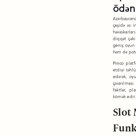
ödəni
Azərbaycan
çeşidə və i
həvəskarla
diqqət çəki
geniş oyun 
həm də pot
Pinco
platf
etdiyi təhlü
edərək, oyu
çıxarılması
faktlar, pl
kömək edir
Slot 
Funk