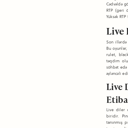
Cədvəldə gö
RTP (geri 
Yüksək RTP f
Live
Son illərdə
Bu oyunlar,
rulet, blac
təqdim olun
söhbət edə 
əyləncəli edi
Live 
Etiba
Live diler 
biridir.
Pin
tanınmış pr