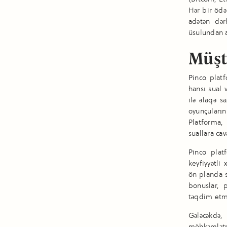
Hər bir ödə
adətən dərh
üsulundan as
Müşt
Pinco
platf
hansı sual 
ilə əlaqə s
oyunçuları
Platforma,
suallara cav
Pinco
platf
keyfiyyətli
ön planda s
bonuslar, 
təqdim etmə
Gələcəkdə