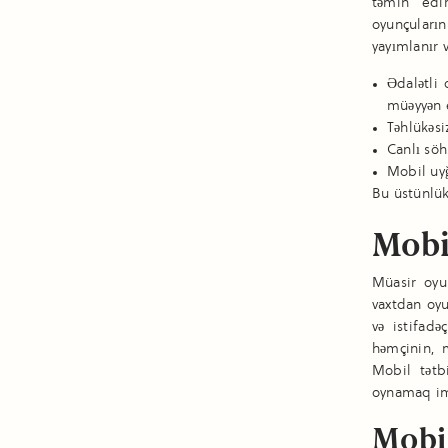
təmin edir
oyunçuları
yayımlanır v
Ədalətli 
müəyyən e
Təhlükəsi
Canlı söh
Mobil uyğ
Bu üstünlük
Mobi
Müasir oyu
vaxtdan oy
və istifadə
həmçinin, m
Mobil tətb
oynamaq im
Mobil