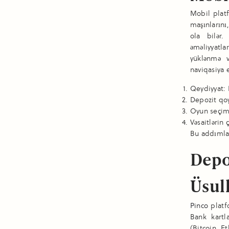
Mobil platf
maşınlarını,
ola bilər.
əməliyyatl
yüklənmə v
naviqasiya 
Qeydiyyat: 
Depozit qoym
Oyun seçimi
Vəsaitlərin 
Bu addımla
Depoz
Üsull
Pinco
platfo
Bank kartla
(Bitcoin, E