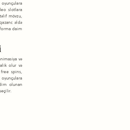
 oyunçulara
eo slotlara
əlif mövzu,
 qazanc əldə
atforma daim
i
animasiya və
alik olur və
free spins,
, oyunçulara
dim olunan
eçilir.