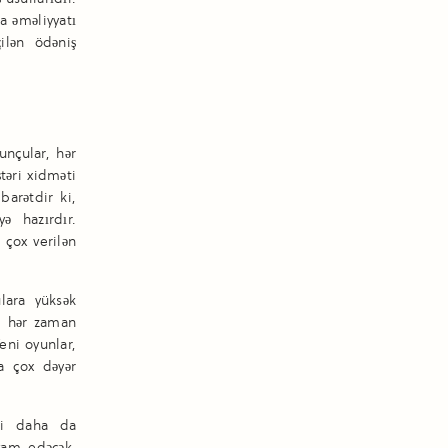
a əməliyyatı
çilən ödəniş
unçular, hər
təri xidməti
barətdir ki,
ə hazırdır.
çox verilən
lara yüksək
ni hər zaman
eni oyunlar,
a çox dəyər
ni daha da