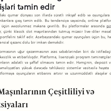
şləri təmin edir
dakı qumar dünyası son illərdə sürətli inkişaf edib və oyunçulara
mkanlara çıxış təmin edib. Bu tendensiya sayəsində, online platf
rı üçün əvəzolunmaz məkana çevrilib. Bu platformalar arasında
pi
r, çünki klassik slot maşınlarından tutmuş müasir live-diler masa
portfelini təklif edir. Azərbaycandakı qumar oyunçuları üçün bu, hə
ensial qazanc dolu bir imkan deməkdir.
ormasının uğur qazanmasının əsas səbəblərindən biri də istifadəçi
kəsizlik və etibarlılıqdır. Platforma, lisenziyalı proqram təminatçıları 
nların ədalətli və şəffaf olmasını təmin edir. Həmçinin, depozit və
 əməliyyatları yüksək dərəcədə təhlükəsiz sistemlər vasitəsilə həyata k
atformaya oyunçuların etibarını artırır və uzunmüddətli əlaqələr
.
Maşınlarının Çeşitliliyi və
siyaları