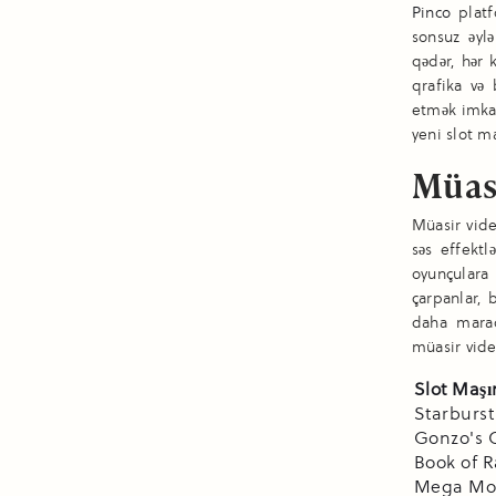
Pinco
platf
sonsuz əyl
qədər, hər
qrafika və 
etmək imkan
yeni slot ma
Müasi
Müasir vide
səs effektl
oyunçulara
çarpanlar, 
daha maraq
müasir video
Slot Maşı
Starburst
Gonzo's 
Book of R
Mega Mo