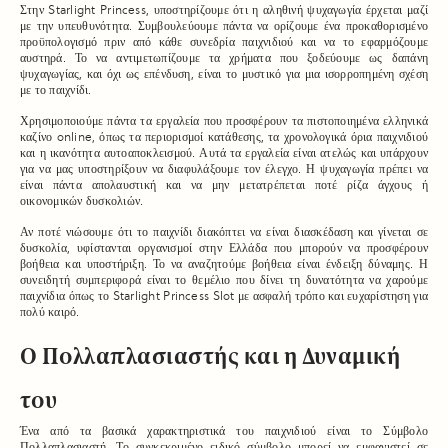
Στην Starlight Princess, υποστηρίζουμε ότι η αληθινή ψυχαγωγία έρχεται μαζί
με την υπευθυνότητα. Συμβουλεύουμε πάντα να ορίζουμε ένα προκαθορισμένο
προϋπολογισμό πριν από κάθε συνεδρία παιχνιδιού και να το εφαρμόζουμε
αυστηρά. Το να αντιμετωπίζουμε τα χρήματα που ξοδεύουμε ως δαπάνη
ψυχαγωγίας, και όχι ως επένδυση, είναι το μυστικό για μια ισορροπημένη σχέση
με το παιχνίδι.
Χρησιμοποιούμε πάντα τα εργαλεία που προσφέρουν τα πιστοποιημένα ελληνικά
καζίνο online, όπως τα περιορισμοί κατάθεσης, τα χρονολογικά όρια παιχνιδιού
και η ικανότητα αυτοαποκλεισμού. Αυτά τα εργαλεία είναι ατελώς και υπάρχουν
για να μας υποστηρίξουν να διαφυλάξουμε τον έλεγχο. Η ψυχαγωγία πρέπει να
είναι πάντα απολαυστική και να μην μετατρέπεται ποτέ ρίζα άγχους ή
οικονομικών δυσκολιών.
Αν ποτέ νιώσουμε ότι το παιχνίδι διακόπτει να είναι διασκέδαση και γίνεται σε
δυσκολία, υφίστανται οργανισμοί στην Ελλάδα που μπορούν να προσφέρουν
βοήθεια και υποστήριξη. Το να αναζητούμε βοήθεια είναι ένδειξη δύναμης. Η
συνειδητή συμπεριφορά είναι το θεμέλιο που δίνει τη δυνατότητα να χαρούμε
παιχνίδια όπως το Starlight Princess Slot με ασφαλή τρόπο και ευχαρίστηση για
πολύ καιρό.
Ο Πολλαπλασιαστής και η Δυναμική
του
Ένα από τα βασικά χαρακτηριστικά του παιχνιδιού είναι το Σύμβολο