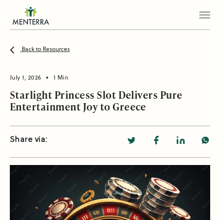
Back to Resources
July 1, 2026
1 Min
Starlight Princess Slot Delivers Pure
Entertainment Joy to Greece
Share via: