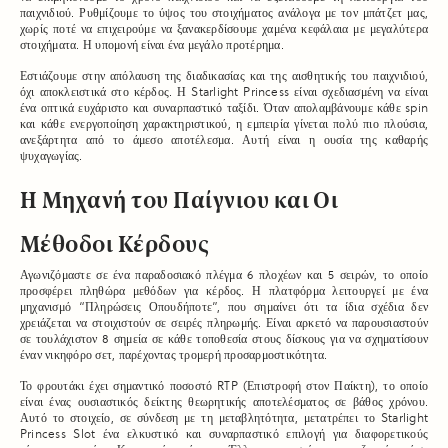
παιχνιδιού. Ρυθμίζουμε το ύψος του στοιχήματος ανάλογα με τον μπάτζετ μας,
χωρίς ποτέ να επιχειρούμε να ξανακερδίσουμε χαμένα κεφάλαια με μεγαλύτερα
στοιχήματα. Η υπομονή είναι ένα μεγάλο προτέρημα.
Εστιάζουμε στην απόλαυση της διαδικασίας και της αισθητικής του παιχνιδιού,
όχι αποκλειστικά στο κέρδος. Η Starlight Princess είναι σχεδιασμένη να είναι
ένα οπτικά ευχάριστο και συναρπαστικό ταξίδι. Όταν απολαμβάνουμε κάθε spin
και κάθε ενεργοποίηση χαρακτηριστικού, η εμπειρία γίνεται πολύ πιο πλούσια,
ανεξάρτητα από το άμεσο αποτέλεσμα. Αυτή είναι η ουσία της καθαρής
ψυχαγωγίας.
Η Μηχανή του Παίγνιου και Οι
Μέθοδοι Κέρδους
Αγωνιζόμαστε σε ένα παραδοσιακό πλέγμα 6 πλοχέων και 5 σειρών, το οποίο
προσφέρει πληθώρα μεθόδων για κέρδος. Η πλατφόρμα λειτουργεί με ένα
μηχανισμό “Πληρώσεις Οπουδήποτε”, που σημαίνει ότι τα ίδια σχέδια δεν
χρειάζεται να στοιχιστούν σε σειρές πληρωμής. Είναι αρκετό να παρουσιαστούν
σε τουλάχιστον 8 σημεία σε κάθε τοποθεσία στους δίσκους για να σχηματίσουν
έναν νικηφόρο σετ, παρέχοντας τρομερή προσαρμοστικότητα.
Το φρουτάκι έχει σημαντικό ποσοστό RTP (Επιστροφή στον Παίκτη), το οποίο
είναι ένας ουσιαστικός δείκτης θεωρητικής αποτελέσματος σε βάθος χρόνου.
Αυτό το στοιχείο, σε σύνδεση με τη μεταβλητότητα, μετατρέπει το Starlight
Princess Slot ένα ελκυστικό και συναρπαστικό επιλογή για διαφορετικούς