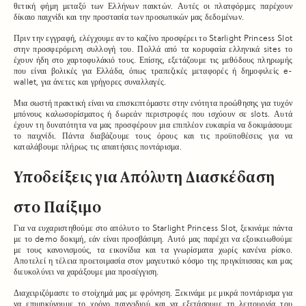
θετική φήμη μεταξύ των Ελλήνων παικτών. Αυτές οι πλατφόρμες παρέχουν
δίκαιο παιχνίδι και την προστασία των προσωπικών μας δεδομένων.
Πριν την εγγραφή, ελέγχουμε αν το καζίνο προσφέρει το Starlight Princess Slot
στην προσφερόμενη συλλογή του. Πολλά από τα κορυφαία ελληνικά sites το
έχουν ήδη στο χαρτοφυλάκιό τους. Επίσης, εξετάζουμε τις μεθόδους πληρωμής
που είναι βολικές για Ελλάδα, όπως τραπεζικές μεταφορές ή δημοφιλείς e-
wallet, για άνετες και γρήγορες συναλλαγές.
Μια σωστή πρακτική είναι να επισκεπτόμαστε στην ενότητα προώθησης για τυχόν
μπόνους καλωσορίσματος ή δωρεάν περιστροφές που ισχύουν σε slots. Αυτά
έχουν τη δυνατότητα να μας προσφέρουν μια επιπλέον ευκαιρία να δοκιμάσουμε
το παιχνίδι. Πάντα διαβάζουμε τους όρους και τις προϋποθέσεις για να
καταλάβουμε πλήρως τις απαιτήσεις ποντάρισμα.
Υποδείξεις για Απόλυτη Διασκέδαση
στο Παίξιμο
Για να ευχαριστηθούμε στο απόλυτο το Starlight Princess Slot, ξεκινάμε πάντα
με το demo δοκιμή, εάν είναι προσβάσιμη. Αυτό μας παρέχει να εξοικειωθούμε
με τους κανονισμούς, τα εικονίδια και τα γνωρίσματα χωρίς κανένα ρίσκο.
Αποτελεί η τέλεια προετοιμασία στον μαγευτικό κόσμο της πριγκίπισσας και μας
διευκολύνει να χαράξουμε μια προσέγγιση.
Διαχειριζόμαστε το στοίχημά μας με φρόνηση. Ξεκινάμε με μικρά ποντάρισμα για
να επιμηκύνουμε το χρόνο παιχνιδιού και να εξετάσουμε τη λειτουργία του