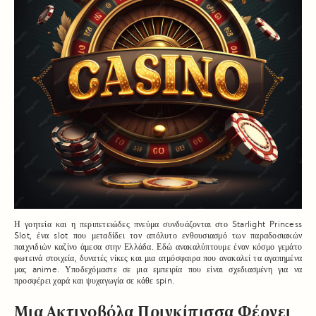
Η γοητεία και η περιπετειώδες πνεύμα συνδυάζονται στο Starlight Princess
Slot, ένα slot που μεταδίδει τον απόλυτο ενθουσιασμό των παραδοσιακών
παιχνιδιών καζίνο άμεσα στην Ελλάδα. Εδώ ανακαλύπτουμε έναν κόσμο γεμάτο
φωτεινά στοιχεία, δυνατές νίκες και μια ατμόσφαιρα που ανακαλεί τα αγαπημένα
μας anime. Υποδεχόμαστε σε μια εμπειρία που είναι σχεδιασμένη για να
προσφέρει χαρά και ψυχαγωγία σε κάθε spin.
Μια Ακτινοβόλα Πριγκίπισσα Φέρνει