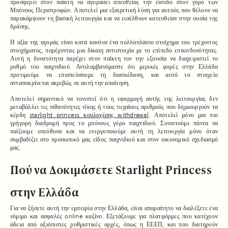
προσφέρει στον παίκτη να αγοράσει απευθείας την είσοδο στον γύρο των
Μπόνους Περιστροφών. Αποτελεί μια εξαιρετική λύση για αυτούς που θέλουν να
παρακάμψουν τη βασική λειτουργία και να εισέλθουν κατευθείαν στην ουσία της
δράσης.
Η αξία της αγοράς είναι κατά κανόνα ένα πολλαπλάσιο στοίχημα του τρέχοντος
στοιχήματος, παρέχοντας μια δίκαιη αντιστοιχία με το επίπεδο επικινδυνότητας.
Αυτή η δυνατότητα παρέχει στον παίκτη τον την εξουσία να διαχειριστεί το
ρυθμό του παιχνιδιού. Αντιλαμβανόμαστε ότι μερικές φορές στην Ελλάδα
προτιμούμε να επισπεύσουμε τη διασκέδαση, και αυτό το στοιχείο
ανταποκρίνεται ακριβώς σε αυτή την απαίτηση.
Αποτελεί σημαντικό να τονιστεί ότι η εφαρμογή αυτής της λειτουργίας δεν
μεταβάλλει τις πιθανότητες νίκης ή τους τυχαίους αριθμούς που δημιουργούν τα
κέρδη
starlight princess κουλοχέρης withdrawal
. Αποτελεί μόνο μια πιο
γρήγορη διαδρομή προς το μπόνους γύρο παιχνιδιού. Συνιστούμε πάντα να
παίζουμε υπεύθυνα και να ενεργοποιούμε αυτή τη λειτουργία μόνο όταν
συμβαδίζει στο προσωπικό μας είδος παιχνιδιού και στον οικονομικό σχεδιασμό
μας.
Πού να Δοκιμάσετε Starlight Princess
στην Ελλάδα
Για να ζήσετε αυτή την εμπειρία στην Ελλάδα, είναι απαραίτητο να διαλέξετε ένα
νόμιμο και ασφαλές online καζίνο. Εξετάζουμε για πλατφόρμες που κατέχουν
άδεια από αξιόπιστες ρυθμιστικές αρχές, όπως η ΕΕΕΠ, και που διατηρούν