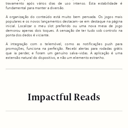
travamento após vários dias de uso intenso. Esta estabilidade é
fundamental para manter a diversão.
A organização do conteúdo está muito bem pensada. Os jogos mais
populares e os novos lançamentos destacam-se em destaque na página
inicial. Localizar o meu slot preferido ou uma nova mesa de jogo
demorou apenas dois toques. A sensação de ter tudo sob controlo na
ponta dos dedos é viciante.
A integração com o telemóvel, como as notificações push para
promoções, funciona na perfeição. Recebi alertas para rodadas grátis
que ia perder, e foram um genuíno salva-vidas. A aplicação é uma
extensão natural do dispositivo, e não um elemento estranho.
Impactful Reads