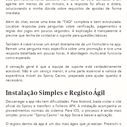
agente em menos de um minuto, e a resposta foi eficaz e direta,
solucionando a minha dúvida sobre requisitos de apostas de forma
imediata.
Além do chat, existe uma área de *FAQ* completa e bem estruturada.
Localizei respostas para perguntas sobre verificação, pagamentos e
regras dos jogos em poucos segundos. A explicação é transparente e
previne que tenha de contactar o suporte para questões básicas.
Também é viável enviar um email diretamente de um formulário na app.
Remeti uma pergunta mais específica sobre uma promoção e tive uma
resposta detalhada em poucas horas. A abordagem multicanal funciona
como esperado.
A sensação geral é que a equipe de suporte está verdadeiramente
acessível. Não é um serviço menor; é uma parte essencial e valiosa da
experiência móvel do Spinsy Casino, preparada para ajudar quando é
necessário.
Instalação Simples e Registo Ágil
Descarregar a app não tem dificuldades. Para Android, basta visitar o site
oficial do Spinsy e transferir o ficheiro APK. A instalação acompanha os
procedimentos normais do sistema. Para iOS, o processo é ainda mais
simples: procurei “Spinsy Casino” na App Store e baixei a aplicação.
O registo dentro da app é um dos mais ágeis que já realizei. Preenchi o