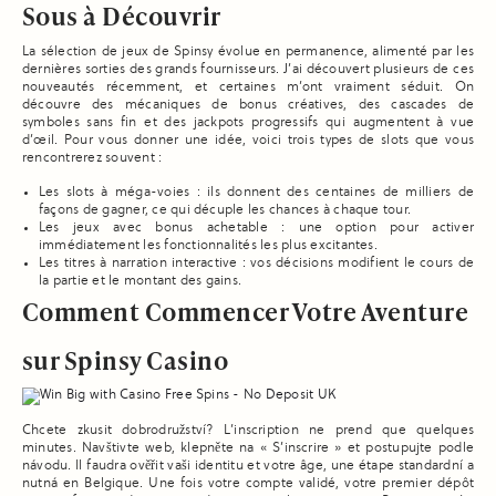
Sous à Découvrir
La sélection de jeux de Spinsy évolue en permanence, alimenté par les
dernières sorties des grands fournisseurs. J’ai découvert plusieurs de ces
nouveautés récemment, et certaines m’ont vraiment séduit. On
découvre des mécaniques de bonus créatives, des cascades de
symboles sans fin et des jackpots progressifs qui augmentent à vue
d’œil. Pour vous donner une idée, voici trois types de slots que vous
rencontrerez souvent :
Les slots à méga-voies : ils donnent des centaines de milliers de
façons de gagner, ce qui décuple les chances à chaque tour.
Les jeux avec bonus achetable : une option pour activer
immédiatement les fonctionnalités les plus excitantes.
Les titres à narration interactive : vos décisions modifient le cours de
la partie et le montant des gains.
Comment Commencer Votre Aventure
sur Spinsy Casino
Chcete zkusit dobrodružství? L’inscription ne prend que quelques
minutes. Navštivte web, klepněte na « S’inscrire » et postupujte podle
návodu. Il faudra ověřit vaši identitu et votre âge, une étape standardní a
nutná en Belgique. Une fois votre compte validé, votre premier dépôt