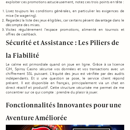
exploiter ces promotions astucieusement, notez ces trois points en tête :
Lisez toujours les conditions générales, en particulier les exigences de
mise (le wagering).
Regardez la liste des jeux éligibles, car certains pèsent davantage dans le
décompte des mises.
Visitez régulièrement l’espace promotions, alimenté en tournois et
offres de cashback.
Sécurité et Assistance : Les Piliers de
la Fiabilité
Le calme est primordiale quand on joue en ligne. Grâce à sa licence
CJH, Spinsy Casino sécurise vos données et vos transactions avec un
chiffrement SSL puissant. L’équité des jeux est vérifiée par des audits
indépendants. Et si une question se pose, le service client répond
présent. Il est disponible en français, principalement via un chat en
direct réactif et productif. Cette structure sécurisée me permet de me
concentrer sur ce qui compte : prendre du plaisir à jouer.
Fonctionnalités Innovantes pour une
Aventure Améliorée