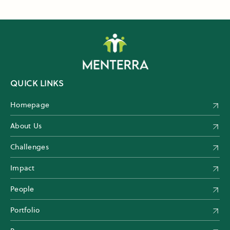
QUICK LINKS
Homepage
About Us
Challenges
Impact
People
Portfolio