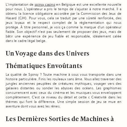
L’implantation de
spinsy casino
en Belgique est une excellente nouvelle
pour nous. L’opérateur a pris le temps de s’ajuster à notre marché. Il a
obtenu la licence obligatoire accordée par la Commission des Jeux de
Hasard (CJH). Pour vous, cela se traduit par une sûreté renforcée, des
jeux loyaux et le respect complet de la réglementation qui nous
protège. À titre personnel, je vois ça comme la marque d’un opérateur
fiable. Son objectif n’est pas seulement de proposer des jeux, mais de
bâtir une expérience de jeu fiable et responsable, idéalement calée
dans le cadre légal belge.
Un Voyage dans des Univers
Thématiques Envoûtants
La qualité de Spinsy ? Toute machine à sous vous transporte dans une
histoire particulière. Finis les rouleaux sans âme. Vous allez traverser des
jungles anciennes peuplées de créatures mythiques, voyager vers des
galaxies distantes ou sonder les abysses des océans. Les graphismes
concurrencent avec ceux du cinéma et les musiques vous enveloppent
complètement. C’est ce niveau du détail et cette c Créativité dans les
thèmes qui font la différence. Une simple session de jeu se mue en
aventure dont vous avez les rênes.
Les Dernières Sorties de Machines à