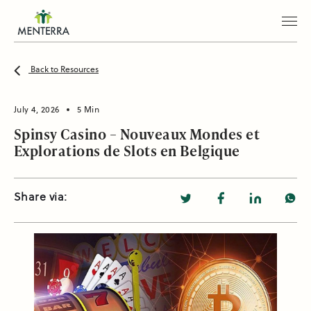
Back to Resources
July 4, 2026
5 Min
Spinsy Casino – Nouveaux Mondes et
Explorations de Slots en Belgique
Share via: