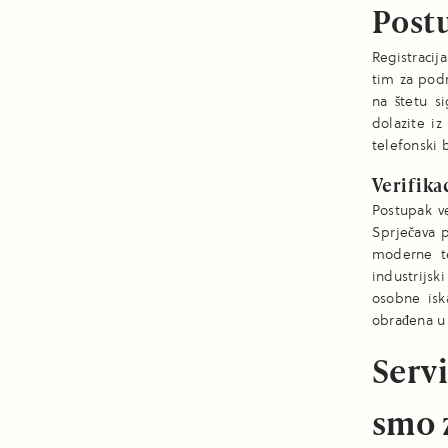
Post
Registracij
tim za podr
na štetu s
dolazite i
telefonski 
Verifikac
Postupak ve
Sprječava p
moderne te
industrijsk
osobne isk
obrađena u 
Servi
smo 