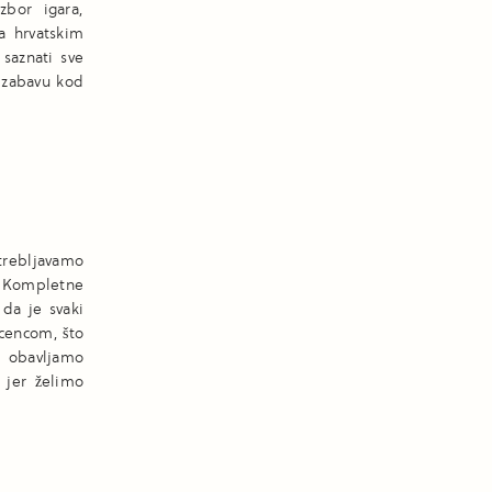
zbor igara,
a hrvatskim
 saznati sve
e zabavu kod
trebljavamo
. Kompletne
 da je svaki
icencom, što
o obavljamo
 jer želimo