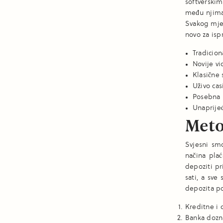
softverskim
među njima 
Svakog mje
novo za isp
Tradicion
Novije v
Klasične 
Uživo cas
Posebna k
Unaprije
Meto
Svjesni smo
načina pla
depoziti pri
sati, a sve
depozita po
Kreditne i 
Banka dozna