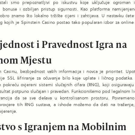
stali smo prepoznatljivi po iskustvu koje uključuje ogroman i
e bonuse i ozbiljan pristup sigurnosti. Kao platforma namijenjen
obro znamo što lokalno tržište cijeni i zahtijeva. U nastavku ćete
g kojih je Spinstein Casino postao tako popularan izbor za onlin
jednost i Pravednost Igra na
nom Mjestu
n Casinu, bezbjednost vaših informacija i novca je prioritet. Upo
ije SSL šifriranje za očuvanje bilo koje uplate i ličnog podatka
e pokreću ovjereni sistemi slučajnih cifara (RNG), koji osiguravaju
zultat potpuno slučajan i pravedan. Funkcionišemo pod legalnom l
ancija da se sve dešava u kontrolisanom prostoru. Povremen
provjere tih RNG sustava, a ishode možemo da dati na traženje,
ovjerenje.
stvo s Igranjem na Mobilnim