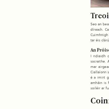
Treoi
Seo an beal
díreach. C
Cuimhnigh 
tar éis clár
An Próis
I ndiaidh 
socraithe. 
mar airgead
Ciallaíonn 
é a imirt 
amháin is f
soiléir ar 
Coin