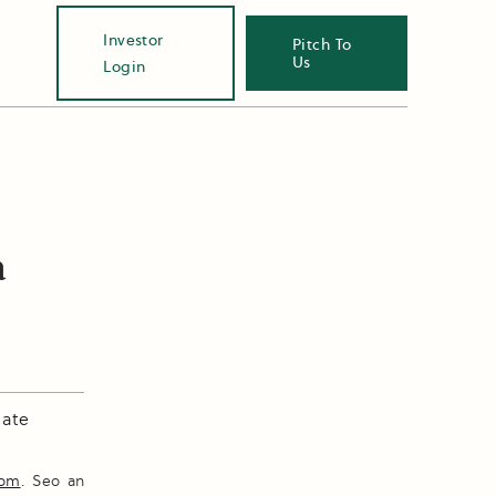
Investor
Pitch To
Us
Login
a
com
. Seo an