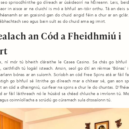
seo spriocdhírithe go díreach ar úsáideoirí na hÉireann. Leis, beid
saor in aisce ar na cluichí is mó a bhfuil an-tóir orthu. Tá an deis 
dhéanamh ar an gcaisinó gan do chuid airgid féin a chur ar an gclár.
thábhachtach seo agus bain sult as do chuid ama ag imirt.
ealach an Cód a Fheidhmiú i
rt
e, ní mór tú bheith cláraithe le Casea Casino. Sa chás go bhfuil
, caithfidh tú logáil isteach. Ansin, seol go dtí an réimse ‘Bónas’ i
arlann bónas ar an suíomh. Scríobh an cód Free Spins atá ar fáil fao
ntigh go bhfuil sé litrithe go díreach mar a chítear sé, gan aon sp
t an cód a dhaingniú, cuirfear na spins a chur le do chuntas. D’fhé
 ar fáil láithreach nó le húsáid sa chéad chluiche a imríonn tú. M
agus coinníollacha a scrúdú go cúramach sula dtosaíonn tú.