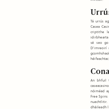
Urrús
Tá urrús ag
Casea Casin
criptithe 
idirbhearta
sé seo go
D’imreoirí
gcomhshaol
héifeachtac
Cona
An bhfuil 
caseacasin
nóiméad ag
Free Spins 
nuachtlitir
dháileadh l