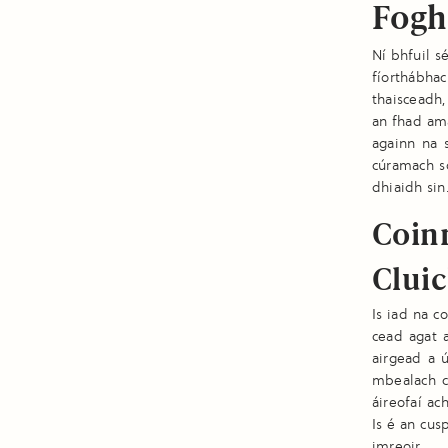
Fogh
Ní bhfuil s
fíorthábhac
thaisceadh,
an fhad am
againn na s
cúramach s
dhiaidh sin
Coinn
Cluic
Is iad na c
cead agat 
airgead a ú
mbealach c
áireofaí ac
Is é an cus
imreoir.