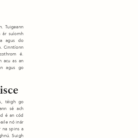
nn. Tuigeann
Tá ár suíomh
nta agus do
a. Cinntíonn
cothrom é.
h acu as an
lán agus go
isce
s, téigh go
cann sé ach
ad é an cód
aile nó inár
r na spins a
oghnú. Suigh