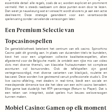
essentiële detail: alle regels, zoals de wr, worden expliciet en prominent
vermeld. Het is steeds raadzaam om deze punten even door te lezen.
Dan weet je nauwkeurig wat er verwacht wordt alvorens je aan een actie
deelneemt. Deze strategie garandeert voor een verantwoorde
spelervaring zonder vervelende verrassingen later.
Een Premium Selectie van
Topcasinospellen
De gamebibliotheek betekent het centrum van elk casino. Spinorhino
Casino pakt dit grondig aan. In plaats van duizenden titels te bundelen,
kiest het voor een uitgelezen collectie kwalitatievespellen, allen
afgestemd voor de Belgische markt. Je ontdekt een rijke mix van video
slots met diverse thema’s, van klassieke fruitautomaten tot complexe
avonturen vol bonusrondes. Ook de tafelspellen zijn goed
vertegenwoordigd, met diverse varianten van blackjack, roulette en
baccarat. Deze worden live gestreamd vanuit professionele studio’s. Die
live casino-afdeling, met dealers in real-time, biedt een sociale en
meeslepende dimensie toe die het idee van een echt casino benadert.
Elke game laat duidelijk het RTP-percentage (Return to Player). Dat is
een teken van integriteit, zodat spelers hun keuzes weloverwogen
kunnen maken.
Mobiel Casino: Gamen op elk moment