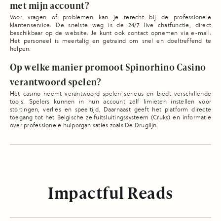
met mijn account?
Voor vragen of problemen kan je terecht bij de professionele
klantenservice. De snelste weg is de 24/7 live chatfunctie, direct
beschikbaar op de website. Je kunt ook contact opnemen via e-mail.
Het personeel is meertalig en getraind om snel en doeltreffend te
helpen.
Op welke manier promoot Spinorhino Casino
verantwoord spelen?
Het casino neemt verantwoord spelen serieus en biedt verschillende
tools. Spelers kunnen in hun account zelf limieten instellen voor
stortingen, verlies en speeltijd. Daarnaast geeft het platform directe
toegang tot het Belgische zelfuitsluitingssysteem (Cruks) en informatie
over professionele hulporganisaties zoals De Druglijn.
Impactful Reads