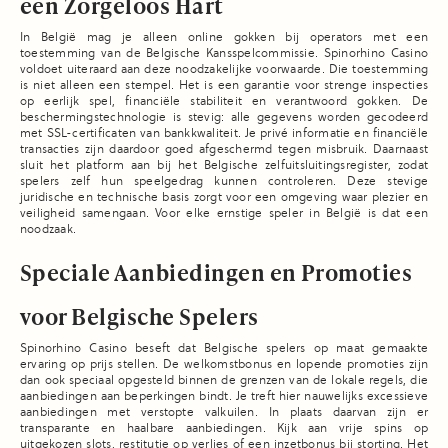
een Zorgeloos Hart
In België mag je alleen online gokken bij operators met een
toestemming van de Belgische Kansspelcommissie. Spinorhino Casino
voldoet uiteraard aan deze noodzakelijke voorwaarde. Die toestemming
is niet alleen een stempel. Het is een garantie voor strenge inspecties
op eerlijk spel, financiële stabiliteit en verantwoord gokken. De
beschermingstechnologie is stevig: alle gegevens worden gecodeerd
met SSL-certificaten van bankkwaliteit. Je privé informatie en financiële
transacties zijn daardoor goed afgeschermd tegen misbruik. Daarnaast
sluit het platform aan bij het Belgische zelfuitsluitingsregister, zodat
spelers zelf hun speelgedrag kunnen controleren. Deze stevige
juridische en technische basis zorgt voor een omgeving waar plezier en
veiligheid samengaan. Voor elke ernstige speler in België is dat een
noodzaak.
Speciale Aanbiedingen en Promoties
voor Belgische Spelers
Spinorhino Casino beseft dat Belgische spelers op maat gemaakte
ervaring op prijs stellen. De welkomstbonus en lopende promoties zijn
dan ook speciaal opgesteld binnen de grenzen van de lokale regels, die
aanbiedingen aan beperkingen bindt. Je treft hier nauwelijks excessieve
aanbiedingen met verstopte valkuilen. In plaats daarvan zijn er
transparante en haalbare aanbiedingen. Kijk aan vrije spins op
uitgekozen slots, restitutie op verlies of een inzetbonus bij storting. Het