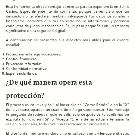
Esta herramienta ofrece ventajas concretas para tu experiencia en Spinit
Casino. Especialmente, te da confianza, porque tienes claro que un
descuido no te afectará. También salvaguarda tus datos personales y
financieros, garantiza que tus apuestas no se interrumpan y potencia
conductas de juego responsables. Es un paso pequeño con un impacto
significativo en tu seguridad digital.
A continuación se presentan sus aspectos más útiles para el cliente
español:
Protección ante equivocaciones:
Control financiero:
Privacidad reforzada:
Conformidad normativa:
Experiencia fluida:
¿De qué manera opera esta
protección?
El proceso es intuitivo y ágil. Al hacer clic en “Cerrar Sesión” o en la “X”
de la ventana, aparece un cuadro de diálogo superpuesto. Este mensaje
te pregunta sin rodeos si quieres salir. Solo después de tu confirmación
explícita (un clic en “Sí” o “Aceptar”), el sistema actúa a terminar la
sesión. Si cancelas, todo continúa exactamente como estaba.
El diseño del mensaje es claro y no engañoso, con un lenguaje directo.