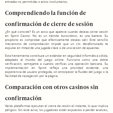
entradas no permitidas o actos involuntarios.
Comprendiendo la función de
confirmación de cierre de sesión
¿En qué consiste? Es un aviso que aparece cuando deseas cerrar sesión
en Spinit Casino. No es un trámite burocrático, es una barrera. Su
propósito es comprobar que efectivamente deseas salir. Este sencillo
mecanismo de comprobación impide que un clic desafortunado te
expulse en mitad de una jugada clave o de una sesión de apuestas.
Esta herramienta constituye un estándar en seguridad informática sólida,
adaptado al mundo del juego online. Funciona como una doble
verificación, semejante a cuando verificas una operación bancaria. Su
implementación en Spinit refleja una prioridad evidente: una
experiencia de usuario protegida, sin entorpecer la fluidez del juego o la
facilidad de navegación por la página.
Comparación con otros casinos sin
confirmación
Varias plataformas ejecutan el cierre de sesión al instante, lo que implica
peligros. Sin este aviso, los jugadores están expuestos a perder avances,