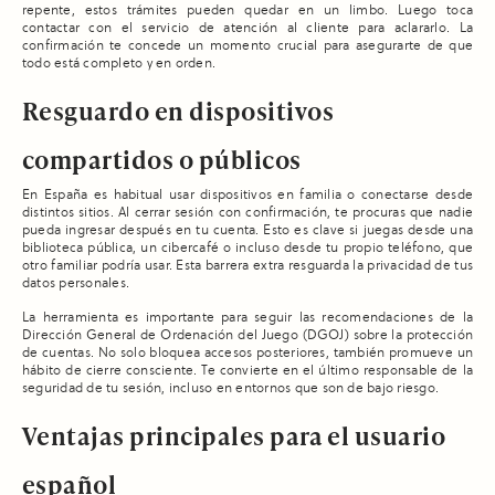
repente, estos trámites pueden quedar en un limbo. Luego toca
contactar con el servicio de atención al cliente para aclararlo. La
confirmación te concede un momento crucial para asegurarte de que
todo está completo y en orden.
Resguardo en dispositivos
compartidos o públicos
En España es habitual usar dispositivos en familia o conectarse desde
distintos sitios. Al cerrar sesión con confirmación, te procuras que nadie
pueda ingresar después en tu cuenta. Esto es clave si juegas desde una
biblioteca pública, un cibercafé o incluso desde tu propio teléfono, que
otro familiar podría usar. Esta barrera extra resguarda la privacidad de tus
datos personales.
La herramienta es importante para seguir las recomendaciones de la
Dirección General de Ordenación del Juego (DGOJ) sobre la protección
de cuentas. No solo bloquea accesos posteriores, también promueve un
hábito de cierre consciente. Te convierte en el último responsable de la
seguridad de tu sesión, incluso en entornos que son de bajo riesgo.
Ventajas principales para el usuario
español