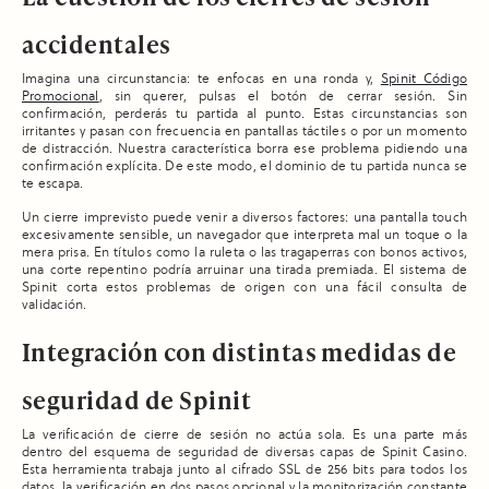
accidentales
Imagina una circunstancia: te enfocas en una ronda y,
Spinit Código
Promocional
, sin querer, pulsas el botón de cerrar sesión. Sin
confirmación, perderás tu partida al punto. Estas circunstancias son
irritantes y pasan con frecuencia en pantallas táctiles o por un momento
de distracción. Nuestra característica borra ese problema pidiendo una
confirmación explícita. De este modo, el dominio de tu partida nunca se
te escapa.
Un cierre imprevisto puede venir a diversos factores: una pantalla touch
excesivamente sensible, un navegador que interpreta mal un toque o la
mera prisa. En títulos como la ruleta o las tragaperras con bonos activos,
una corte repentino podría arruinar una tirada premiada. El sistema de
Spinit corta estos problemas de origen con una fácil consulta de
validación.
Integración con distintas medidas de
seguridad de Spinit
La verificación de cierre de sesión no actúa sola. Es una parte más
dentro del esquema de seguridad de diversas capas de Spinit Casino.
Esta herramienta trabaja junto al cifrado SSL de 256 bits para todos los
datos, la verificación en dos pasos opcional y la monitorización constante