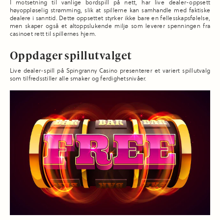
I motsetning til vanlige bordspill på nett, har live dealer-oppsett
høyoppløselig strømming, slik at spillerne kan samhandle med faktiske
dealere i sanntid. Dette oppsettet styrker ikke bare en fellesskapsfølelse,
men skaper også et altoppslukende miljø som leverer spenningen fra
casinoet rett til spillernes hjem.
Oppdager spillutvalget
Live dealer-spill på Spingranny Casino presenterer et variert spillutvalg
som tilfredsstiller alle smaker og ferdighetsnivåer.