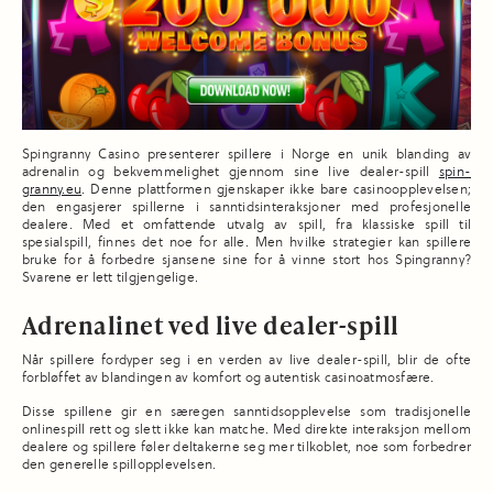
Spingranny Casino presenterer spillere i Norge en unik blanding av
adrenalin og bekvemmelighet gjennom sine live dealer-spill
spin-
granny.eu
. Denne plattformen gjenskaper ikke bare casinoopplevelsen;
den engasjerer spillerne i sanntidsinteraksjoner med profesjonelle
dealere. Med et omfattende utvalg av spill, fra klassiske spill til
spesialspill, finnes det noe for alle. Men hvilke strategier kan spillere
bruke for å forbedre sjansene sine for å vinne stort hos Spingranny?
Svarene er lett tilgjengelige.
Adrenalinet ved live dealer-spill
Når spillere fordyper seg i en verden av live dealer-spill, blir de ofte
forbløffet av blandingen av komfort og autentisk casinoatmosfære.
Disse spillene gir en særegen sanntidsopplevelse som tradisjonelle
onlinespill rett og slett ikke kan matche. Med direkte interaksjon mellom
dealere og spillere føler deltakerne seg mer tilkoblet, noe som forbedrer
den generelle spillopplevelsen.