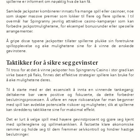
spillerne er informert om nøyaktig hva de kan få.
Samlede jackpoter kombinerer innsats fra mange spill eller casinoer, noe
som skaper massive premier som lokker til flere og flere spillere. I til
overmål har Spingranny jevnlig attraktive casino-kampanjer som kan
forbedre jackpotmulighetene, for eksempel bonusrunder eller spesielle
arrangementer.
Å gripe disse typene jackpotter tillater spillerne plukke sin foretrukne
spillopplevelse og øke mulighetene sine for å vinne de ønskede
gevinstene.
Taktikker for å sikre seg gevinster
Til tross for at det å vinne jackpoter hos Spingranny Casino i stor grad kan
virke basert på flaks, finnes det effektive strategier spillere kan bruke for
å øke mulighetene deres.
Til å starte med er det essensielt å innta en vinnende tankegang;
deltakerne bør være positive og fokuserte, da dette forbedrer
beslutningsprosessen. Å utføre en nøye risikoanalyse før man begynner
med spill kan avdekke potensielle risikoer og muligheter, slik at spillerne
kan skreddersy taktikkene sine for maksimal effekt.
Det er lurt å velge spill med høyere gevinstprosent og gjøre seg kjent
med spillereglene og spillmekanikken. Å fastsette klare økonomiske
rammer og holde seg til dem fremmer selvkontroll og hindrer hastige
beslutninger.