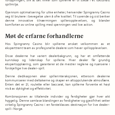
fordypningen, slik at det virker som spillerne er til stede i et luksuriøst
spillmiljø.
Gjennom optimalisering for ulike enheter, henvender Spingranny Casino
seg til brukere i bevegelse uten å ofre kvalitet. Til syvende og sist beriker
denne innovative tilnærmingen spilleropplevelsen, og blander
komforten av online spilling med spenningen ved live action.
Møt de erfarne forhandlerne
Hos Spingranny Casino blir spillerne ønsket velkommen av et
eksperttrent team av profesjonelle dealere som hever spillopplevelsen.
Disse dealerne har variert dealerbakgrunn, og har et omfattende
kunnskap og lidenskap for spillene. Hver dealer får grundig
ekspertopplæring, som garanterer at de mestrer reglene og nyansene i
forskjellige live dealer-spill.
Denne dedikasjonen øker spillerinteraksjonen, ettersom dealerne
kommuniserer med deltakerne og skaper en altoppslukende atmosfære.
Enten det er 21, roulette eller baccarat, kan spillerne forvente et høyt
nivå av dyktighet og effektivitet.
Kombinasjonen av tiltalende individer og ferdigheter gjør hver økt
hyggelig. Denne sømløse blandingen av ferdigheter og gjestfrihet setter
virkelig Spingranny Casino i en førsteklasses destinasjon for live dealer-
spill i Norge.