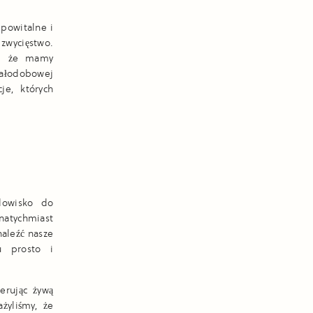
 powitalne i
wycięstwo.
ąc, że mamy
całodobowej
je, których
dowisko do
natychmiast
naleźć nasze
u prosto i
erując żywą
żyliśmy, że