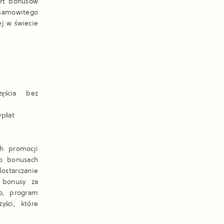
ert bonusów
esamowitego
ej w świecie
ęścia bez
ypłat
ch promocji
o bonusach
starczanie
 bonusy za
wo, program
yści, które