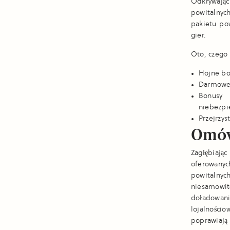
Odkrywając
powitalnyc
pakietu pow
gier.
Oto, czego
Hojne bo
Darmowe 
Bonusy
niebezpi
Przejrzys
Omów
Zagłębiają
oferowany
powitalny
niesamowi
doładowani
lojalności
poprawiają 