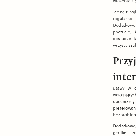
wrażenia z 
Jedną z naj
regularne
Dodatkowo,
poczucie, 
obsłudze k
wszyscy szu
Przy
inter
Łatwy w o
wciągający
doceniamy p
preferowa
bezproblem
Dodatkowo,
grafikę i 