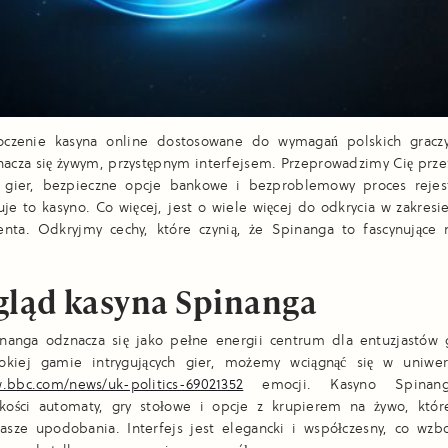
oczenie kasyna online dostosowane do wymagań polskich gracz
nacza się żywym, przystępnym interfejsem. Przeprowadzimy Cię prze
 gier, bezpieczne opcje bankowe i bezproblemowy proces rejestr
uje to kasyno. Co więcej, jest o wiele więcej do odkrycia w zakresi
ienta. Odkryjmy cechy, które czynią, że Spinanga to fascynujące 
gląd kasyna Spinanga
nanga odznacza się jako pełne energii centrum dla entuzjastów g
rokiej gamie intrygujących gier, możemy wciągnąć się w uniw
w.bbc.com/news/uk-politics-69021352
emocji. Kasyno Spinang
akości automaty, gry stołowe i opcje z krupierem na żywo, któr
nasze upodobania. Interfejs jest elegancki i współczesny, co wzb