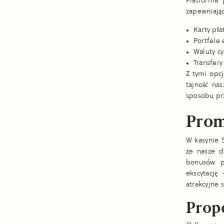
Platforma 
zapewniają
Karty pł
Portfele 
Waluty cy
Transfer
Z tymi opc
tajność na
sposobu prz
Prom
W kasynie 
że nasze d
bonusów po
ekscytację
atrakcyjne 
Prop