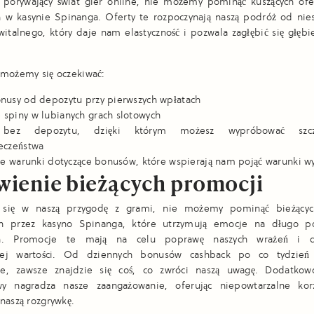
 porywający świat gier online, nie możemy pominąć kuszących of
h w kasynie Spinanga. Oferty te rozpoczynają naszą podróż od ni
italnego, który daje nam elastyczność i pozwala zagłębić się głębi
 możemy się oczekiwać:
nusy od depozytu przy pierwszych wpłatach
spiny w lubianych grach slotowych
 bez depozytu, dzięki którym możesz wypróbować szcz
eczeństwa
te warunki dotyczące bonusów, które wspierają nam pojąć warunki w
ienie bieżących promocji
c się w naszą przygodę z grami, nie możemy pominąć bieżący
ch przez kasyno Spinanga, które utrzymują emocje na długo p
ch. Promocje te mają na celu poprawę naszych wrażeń i do
tej wartości. Od dziennych bonusów cashback po co tydzień
e, zawsze znajdzie się coś, co zwróci naszą uwagę. Dodatko
owy nagradza nasze zaangażowanie, oferując niepowtarzalne korz
naszą rozgrywkę.