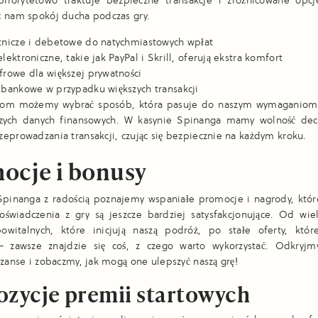
priorytetowo traktuje bezpieczne transakcje i zróżnicowane opcje
c nam spokój ducha podczas gry.
atnicze i debetowe do natychmiastowych wpłat
elektroniczne, takie jak PayPal i Skrill, oferują ekstra komfort
frowe dla większej prywatności
y bankowe w przypadku większych transakcji
jom możemy wybrać sposób, która pasuje do naszym wymaganiom
szych danych finansowych. W kasynie Spinanga mamy wolność de
eprowadzania transakcji, czując się bezpiecznie na każdym kroku.
ocje i bonusy
Spinanga z radością poznajemy wspaniałe promocje i nagrody, które
oświadczenia z gry są jeszcze bardziej satysfakcjonujące. Od wie
witalnych, które inicjują naszą podróż, po stałe oferty, któr
 – zawsze znajdzie się coś, z czego warto wykorzystać. Odkryj
szanse i zobaczmy, jak mogą one ulepszyć naszą grę!
ozycje premii startowych