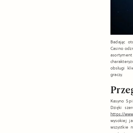
Badając ot
Casino odz
asortyment
charakteryz
obsługi kl
graczy.
Prze
Kasyno Spi
Dzięki sze
https://ww
wysokiej j
wszystkie 