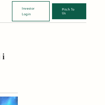
Investor
Pitch To
Us
Login
 i